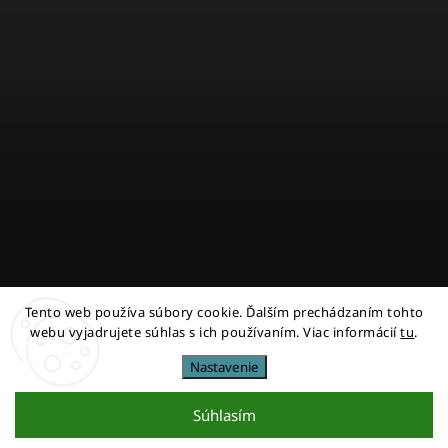
Tento web používa súbory cookie. Ďalším prechádzaním tohto
Sledovať na Instagrame
webu vyjadrujete súhlas s ich používaním. Viac informácií
tu
.
Nastavenie
Copyright 2026
miestni
. Všetky práva vyhradené.
Upraviť nastavenie cookies
Súhlasím
Vytvořil
Shoptet
| Design
Shoptak.cz