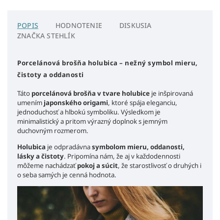
POPIS
HODNOTENIE
DISKUSIA
ZNAČKA
STEHLÍK
Porcelánová brošňa holubica – nežný symbol mieru,
čistoty a oddanosti
Táto
porcelánová brošňa v tvare holubice
je inšpirovaná
umením
japonského origami
, ktoré spája eleganciu,
jednoduchosť a hlbokú symboliku. Výsledkom je
minimalistický a pritom výrazný doplnok s jemným
duchovným rozmerom.
Holubica
je odpradávna
symbolom mieru, oddanosti,
lásky a čistoty
. Pripomína nám, že aj v každodennosti
môžeme nachádzať
pokoj a súcit
, že starostlivosť o druhých i
o seba samých je cenná hodnota.