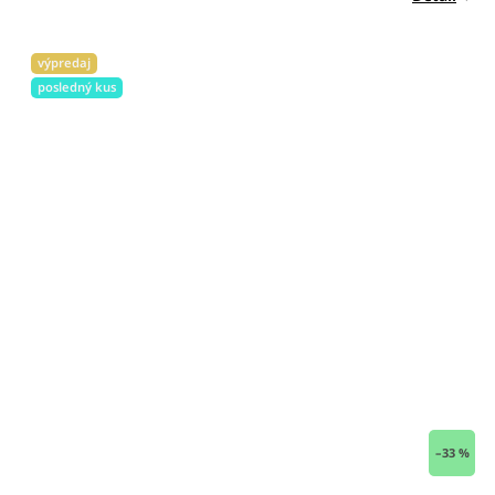
výpredaj
posledný kus
–33 %