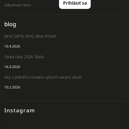
Prihlásiť sa
Zabudnuté heslo
blog
Jarný šatník, ktorý dáva zmysel
10.4.2026
Farba roka 2026: Biela
16.3.2026
Ako z jedného modelu vytvoriť viacero siluet
10.2.2026
Instagram