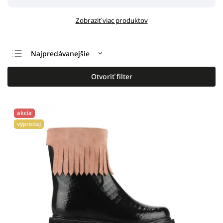
Zobraziť viac produktov
Najpredávanejšie
Odporúčame
Otvoriť filter
Najlacnejšie
Najdrahšie
akcia
Abecedne
výpredaj