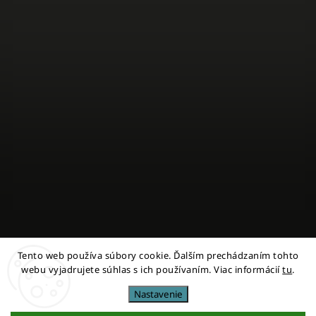
Tento web používa súbory cookie. Ďalším prechádzaním tohto
Sledovať na Instagrame
webu vyjadrujete súhlas s ich používaním. Viac informácií
tu
.
Nastavenie
Copyright 2026
miestni
. Všetky práva vyhradené.