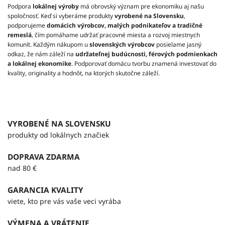
Podpora
lokálnej výroby
má obrovský význam pre ekonomiku aj našu
spoločnosť. Keď si vyberáme produkty
vyrobené na Slovensku
,
podporujeme
domácich výrobcov, malých podnikateľov a tradičné
remeslá
, čím pomáhame udržať pracovné miesta a rozvoj miestnych
komunít.
Každým nákupom u
slovenských výrobcov
posielame jasný
odkaz, že nám záleží na
udržateľnej budúcnosti, férových podmienkach
a lokálnej ekonomike
. Podporovať domácu tvorbu znamená investovať do
kvality, originality a hodnôt, na ktorých skutočne záleží.
VYROBENÉ NA SLOVENSKU
produkty od lokálnych značiek
DOPRAVA ZDARMA
nad 80 €
GARANCIA KVALITY
viete, kto pre vás vaše veci vyrába
VÝMENA A VRÁTENIE