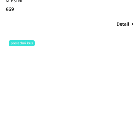
MIESTNI
€69
Detail
posledný kus