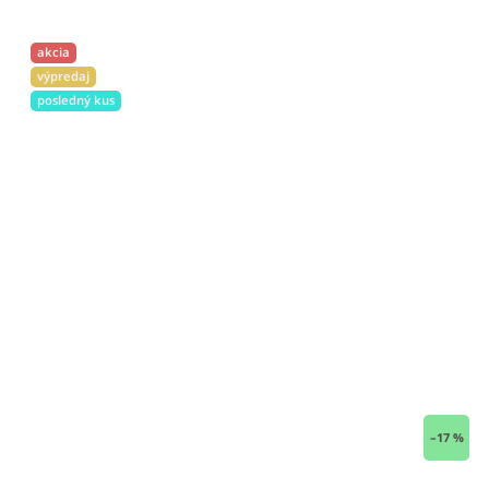
akcia
výpredaj
posledný kus
–17 %