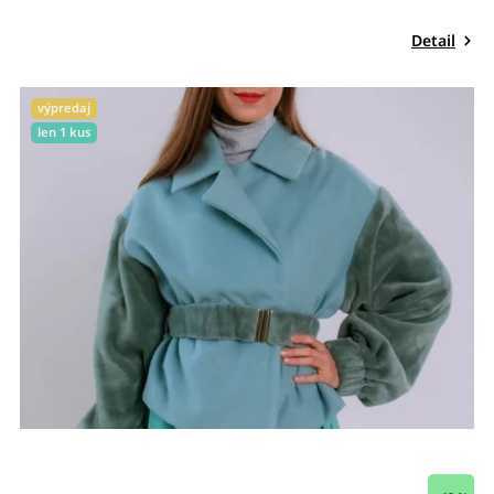
Detail
výpredaj
len 1 kus