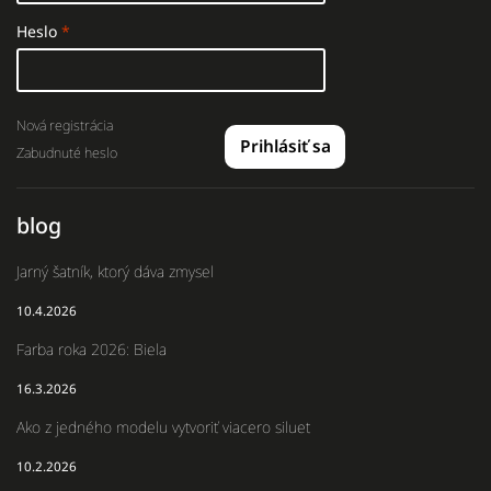
Heslo
Nová registrácia
Prihlásiť sa
Zabudnuté heslo
blog
Jarný šatník, ktorý dáva zmysel
10.4.2026
Farba roka 2026: Biela
16.3.2026
Ako z jedného modelu vytvoriť viacero siluet
10.2.2026