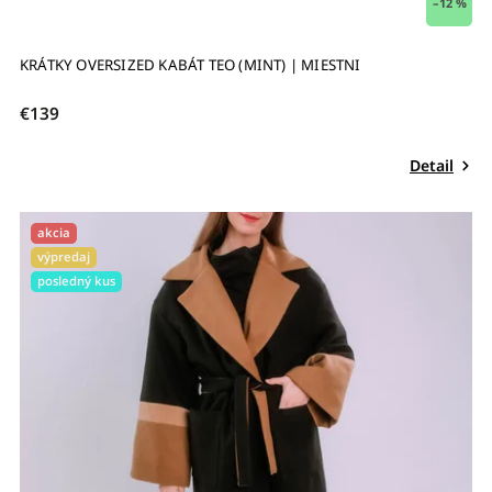
–12 %
KRÁTKY OVERSIZED KABÁT TEO (MINT) | MIESTNI
€139
Detail
akcia
výpredaj
posledný kus