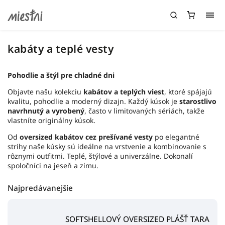
kabáty a teplé vesty
Pohodlie a štýl pre chladné dni
Objavte našu kolekciu
kabátov a teplých viest
, ktoré spájajú
kvalitu, pohodlie a moderný dizajn. Každý kúsok je
starostlivo
navrhnutý a vyrobený
, často v limitovaných sériách, takže
vlastníte originálny kúsok.
Od
oversized kabátov cez prešívané vesty
po elegantné
strihy naše kúsky sú ideálne na vrstvenie a kombinovanie s
rôznymi outfitmi. Teplé, štýlové a univerzálne. Dokonalí
spoločníci na jeseň a zimu.
Najpredávanejšie
SOFTSHELLOVÝ OVERSIZED PLÁŠŤ TARA