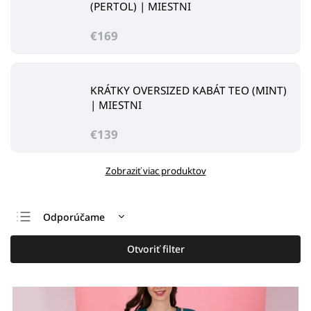
(PERTOL) | MIESTNI
€169
KRÁTKY OVERSIZED KABÁT TEO (MINT)
| MIESTNI
€139
Zobraziť viac produktov
Odporúčame
Najlacnejšie
Otvoriť filter
Najdrahšie
Najpredávanejšie
Abecedne