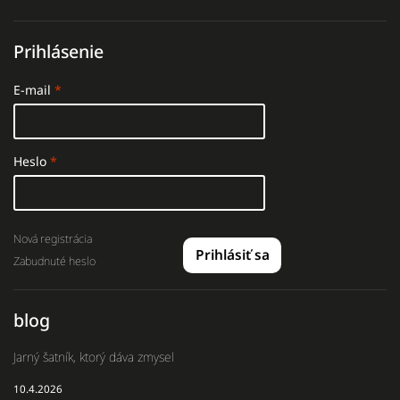
Prihlásenie
E-mail
Heslo
Nová registrácia
Prihlásiť sa
Zabudnuté heslo
blog
Jarný šatník, ktorý dáva zmysel
10.4.2026