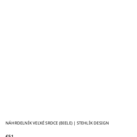
NÁHRDELNÍK VEĽKÉ SRDCE (BIELE) | STEHLÍK DESIGN
€51