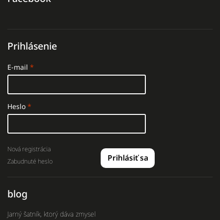
Prihlásenie
E-mail
Heslo
Nová registrácia
Prihlásiť sa
Zabudnuté heslo
blog
Jarný šatník, ktorý dáva zmysel