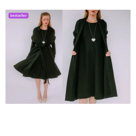
Najdrahšie
bestseller
Abecedne