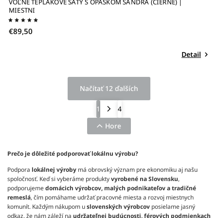
VOĽNÉ TEPLÁKOVÉ ŠATY S OPASKOM SANDRA (ČIERNE) |
MIESTNI
€89,50
Detail
Načítať 12 ďalších
1
4
Hore
Prečo je dôležité podporovať lokálnu výrobu?
Podpora
lokálnej výroby
má obrovský význam pre ekonomiku aj našu
spoločnosť. Keď si vyberáme produkty
vyrobené na Slovensku
,
podporujeme
domácich výrobcov, malých podnikateľov a tradičné
remeslá
, čím pomáhame udržať pracovné miesta a rozvoj miestnych
komunít.
Každým nákupom u
slovenských výrobcov
posielame jasný
odkaz, že nám záleží na
udržateľnej budúcnosti, férových podmienkach