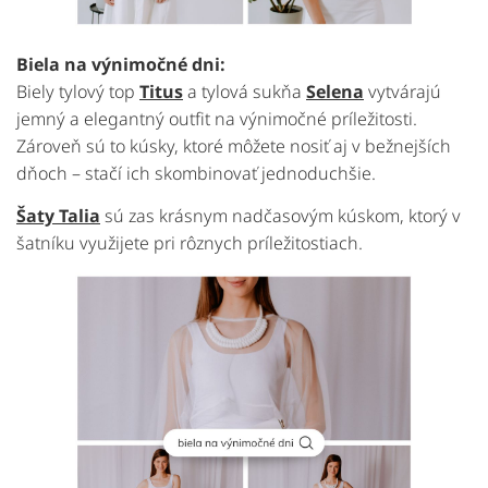
Biela
na
výnimočné
dni:
Biely
tylový
top
Titus
a
tylová
sukňa
Selena
vytvárajú
jemný
a
elegantný
outfit
na
výnimočné
príležitosti.
Zároveň
sú
to
kúsky,
ktoré
môžete
nosiť
aj
v
bežnejších
dňoch –
stačí
ich
skombinovať
jednoduchšie.
Šaty
Talia
sú
zas
krásnym
nadčasovým
kúskom,
ktorý
v
šatníku
využijete
pri
rôznych
príležitostiach.