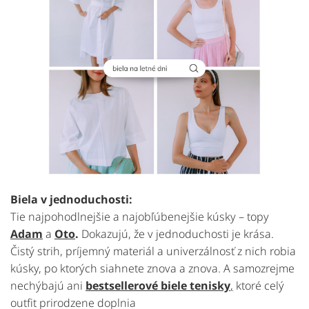
Biela v jednoduchosti:
Tie najpohodlnejšie a najobľúbenejšie kúsky – topy
Adam
a
Oto
.
Dokazujú, že v jednoduchosti je krása.
Čistý strih, príjemný materiál a univerzálnosť z nich robia
kúsky, po ktorých siahnete znova a znova. A samozrejme
nechýbajú ani
bestsellerové biele tenisky
,
ktoré celý
outfit prirodzene doplnia