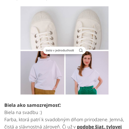
Biela ako samozrejmosť:
Biela na svadbu :)
Farba, ktorá patrí k svadobným dňom prirodzene. Jemná,
čistá a slávnostná zároveň. Či už v
p
odobe šiat, tylovej