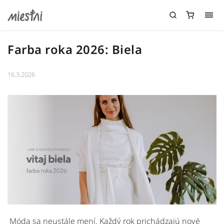
Farba roka 2026: Biela
16.3.2026
Móda
sa
neustále
mení.
Každý
rok
prichádzajú
nové