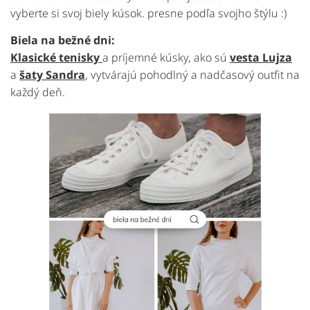
vyberte si svoj biely kúsok. presne podľa svojho štýlu :)
Biela
na
bežné
dni:
Klasické
tenisky
a
príjemné
kúsky,
ako
sú
vesta
Lujza
a
šaty
Sandra
,
vytvárajú
pohodlný
a
nadčasový
outfit
na
každý
deň.