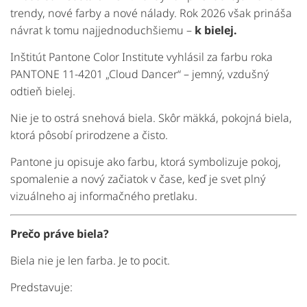
trendy,
nové
farby
a
nové
nálady.
Rok
2026
však
prináša
návrat
k
tomu
najjednoduchšiemu –
k
bielej.
Inštitút
Pantone Color Institute
vyhlásil
za
farbu
roka
PANTONE
11-
4201 „
Cloud
Dancer“
–
jemný,
vzdušný
odtieň
bielej.
Nie
je
to
ostrá
snehová
biela.
Skôr
mäkká,
pokojná
biela
,
ktorá
pôsobí
prirodzene
a
čisto.
Pantone
ju
opisuje
ako
farbu,
ktorá
symbolizuje
pokoj,
spomalenie
a
nový
začiatok
v
čase,
keď
je
svet
plný
vizuálneho
aj
informačného
pretlaku.
Prečo
práve
biela?
Biela
nie
je
len
farba.
Je
to
pocit.
Predstavuje: