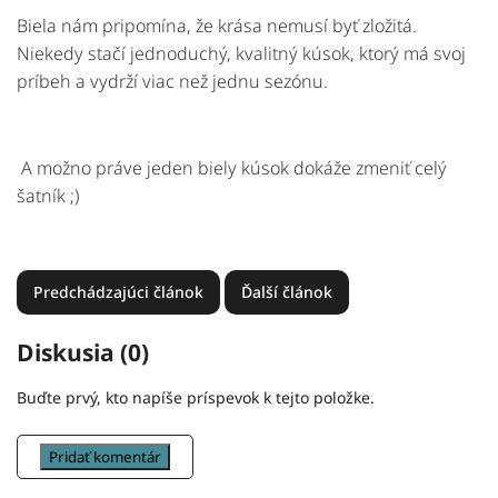
Biela nám pripomína
,
že
krása
nemusí
byť
zložitá.
Niekedy
stačí
jednoduchý,
kvalitný
kúsok
,
ktorý
má
svoj
príbeh
a
vydrží
viac
než
jednu
sezónu.
A
možno
práve
jeden
biely
kúsok
dokáže
zmeniť
celý
šatník ;)
Predchádzajúci článok
Ďalší článok
Diskusia (0)
Buďte prvý, kto napíše príspevok k tejto položke.
Pridať komentár