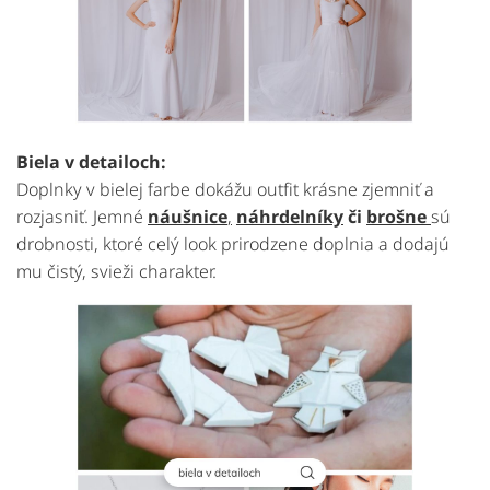
Biela v detailoch:
Doplnky v bielej farbe dokážu outfit krásne zjemniť a
rozjasniť. Jemné
náušnice
,
náhrdelníky
či
brošne
sú
drobnosti, ktoré celý look prirodzene doplnia a dodajú
mu čistý, svieži charakter.