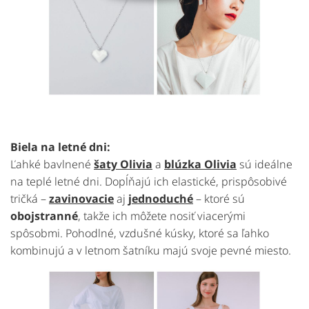
Biela na letné dni:
Ľahké bavlnené
šaty Olivia
a
blúzka Olivia
sú ideálne
na teplé letné dni. Dopĺňajú ich elastické, prispôsobivé
tričká –
zavinovacie
aj
jednoduché
– ktoré sú
obojstranné
, takže ich môžete nosiť viacerými
spôsobmi. Pohodlné, vzdušné kúsky, ktoré sa ľahko
kombinujú a v letnom šatníku majú svoje pevné miesto.