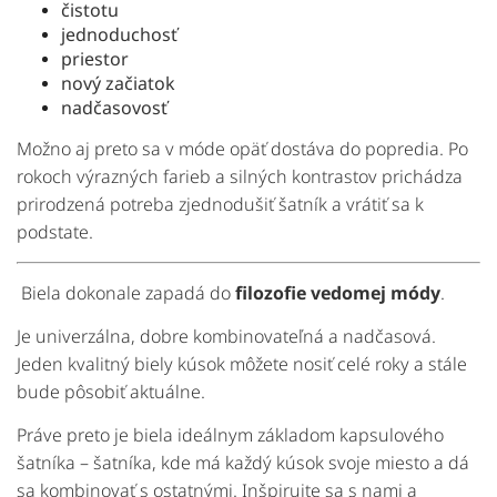
čistotu
jednoduchosť
priestor
nový
začiatok
nadčasovosť
Možno
aj
preto
sa
v
móde
opäť
dostáva
do
popredia.
Po
rokoch
výrazných
farieb
a
silných
kontrastov
prichádza
prirodzená
potreba
zjednodušiť
šatník
a
vrátiť
sa
k
podstate
.
Biela
dokonale
zapadá
do
filozofie
vedomej
módy
.
Je
univerzálna,
dobre
kombinovateľná
a
nadčasová.
Jeden
kvalitný
biely
kúsok
môžete
nosiť
celé
roky
a
stále
bude
pôsobiť
aktuálne.
Práve
preto
je
biela
ideálnym
základom
kapsulového
šatníka
–
šatníka,
kde
má
každý
kúsok
svoje
miesto
a
dá
sa
kombinovať
s
ostatnými. Inšpirujte sa s nami a