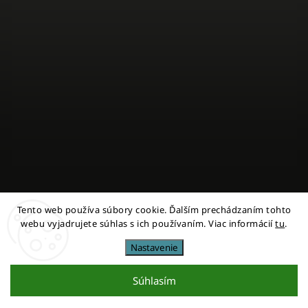
Tento web používa súbory cookie. Ďalším prechádzaním tohto
Sledovať na Instagrame
webu vyjadrujete súhlas s ich používaním. Viac informácií
tu
.
Nastavenie
Copyright 2026
miestni
. Všetky práva vyhradené.
Upraviť nastavenie cookies
Súhlasím
Vytvořil
Shoptet
| Design
Shoptak.cz