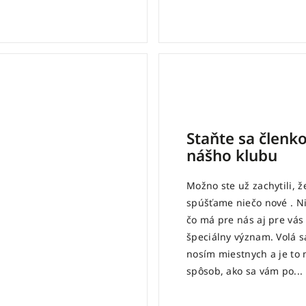
Staňte sa členk
nášho klubu
Možno ste už zachytili, ž
spúšťame niečo nové . N
čo má pre nás aj pre vás
špeciálny význam. Volá s
nosím miestnych a je to 
spôsob, ako sa vám po...