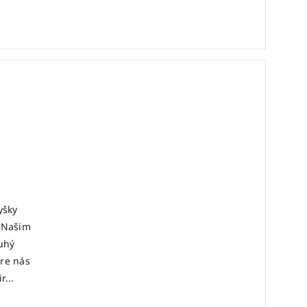
yšky
 Našim
uhý
pre nás
r...