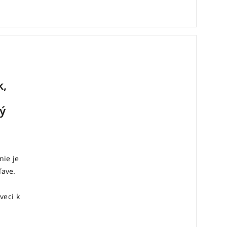
k,
ý
nie je
ľave.
 veci k