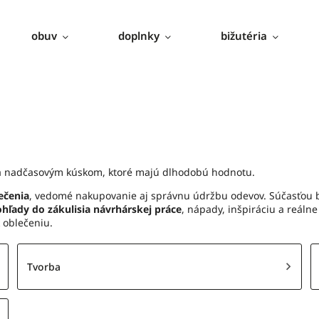
obuv
doplnky
bižutéria
a nadčasovým kúskom, ktoré majú dlhodobú hodnotu.
ečenia
, vedomé nakupovanie aj správnu údržbu odevov. Súčasťou 
hľady do zákulisia návrhárskej práce
, nápady, inšpiráciu a reáln
k oblečeniu.
Tvorba