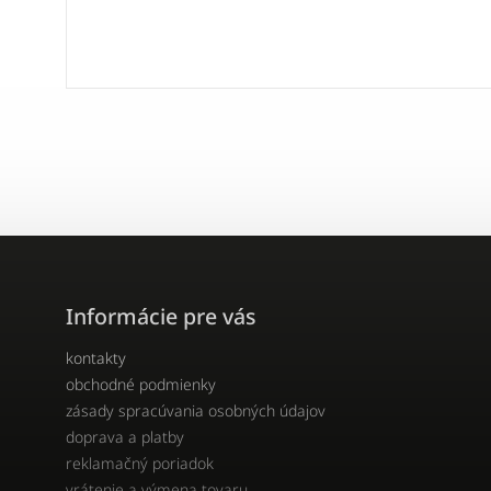
Informácie pre vás
kontakty
obchodné podmienky
zásady spracúvania osobných údajov
doprava a platby
reklamačný poriadok
vrátenie a výmena tovaru