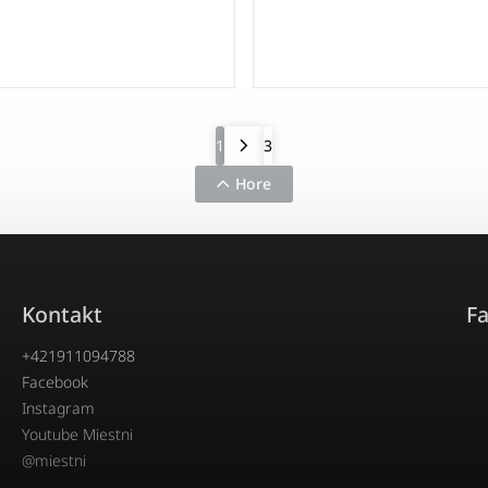
1
3
Hore
Kontakt
F
+421911094788
Facebook
Instagram
Youtube Miestni
@miestni