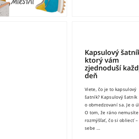
Kapsulový šatní
ktorý vám
zjednoduší každ
deň
Viete, čo je to kapsulový
šatník? Kapsulový šatník 
o obmedzovaní sa. Je o ú
O tom, že ráno nemusíte
rozmýšľať, čo si obliecť –
sebe ...