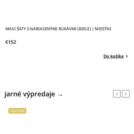
VOĽNÉ TEPLÁKOVÉ ŠATY S OPASKOM SANDRA (BIELE) | MIESTNI
N
€89,50
€
Detail
jarné výpredaje →
Previous
Next
výpredaj