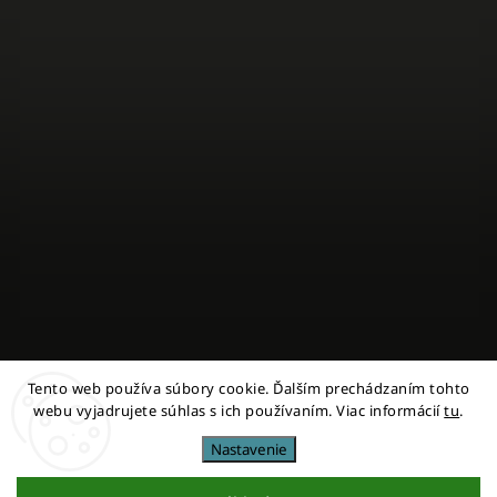
Tento web používa súbory cookie. Ďalším prechádzaním tohto
Sledovať na Instagrame
webu vyjadrujete súhlas s ich používaním. Viac informácií
tu
.
Nastavenie
Copyright 2026
miestni
. Všetky práva vyhradené.
Upraviť nastavenie cookies