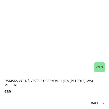
 %
–22 %
VOĽNÉ TEPLÁKOVÉ ŠATY S OPASKOM SANDRA (PETROLEJOVÉ) |
MIESTNI
€69
Detail