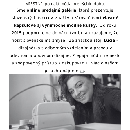
MIESTNI -pomalá móda pre rýchlu dobu.
Sme
online predajná galéria
, ktorá prezentuje
slovenských tvorcov, značky a zároveň tvorí
vlastné
kapsulové aj výnimočné módne kúsky.
Od roku
2015
podporujeme domácu tvorbu a ukazujeme, že
nosiť slovenské má zmysel. Za značkou stojí
Lucia
–
dizajnérka s odborným vzdelaním a praxou v
odevnom a obuvnom dizajne. Prepája módu, remeslo
a zodpovedný prístup k nakupovaniu. Viac o našom
príbehu nájdete
tu
.