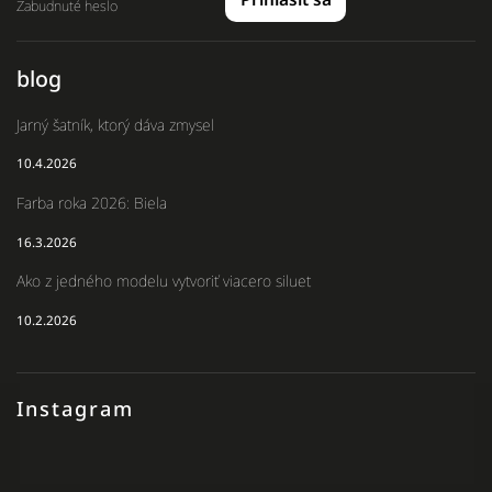
Zabudnuté heslo
blog
Jarný šatník, ktorý dáva zmysel
10.4.2026
Farba roka 2026: Biela
16.3.2026
Ako z jedného modelu vytvoriť viacero siluet
10.2.2026
Instagram