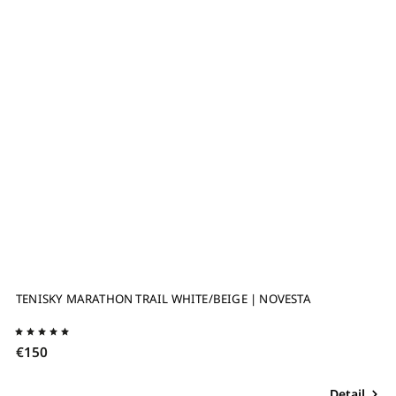
–45 %
TENISKY MARATHON WOODY ORANGE | NOVESTA
T
€82
€
Detail