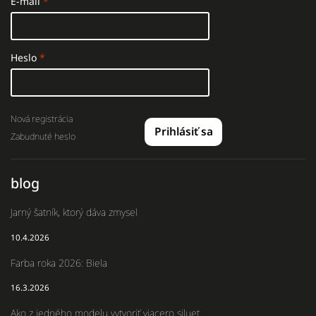
E-mail
Heslo
Nová registrácia
Prihlásiť sa
Zabudnuté heslo
blog
Jarný šatník, ktorý dáva zmysel
10.4.2026
Farba roka 2026: Biela
16.3.2026
Ako z jedného modelu vytvoriť viacero siluet