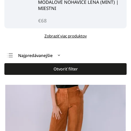
MODALOVÉ NOHAVICE LENA (MINT) |
MIESTNI
€68
Zobraziť viac produktov
Najpredávanejšie
Odporúčame
Otvoriť filter
Najlacnejšie
Najdrahšie
Abecedne