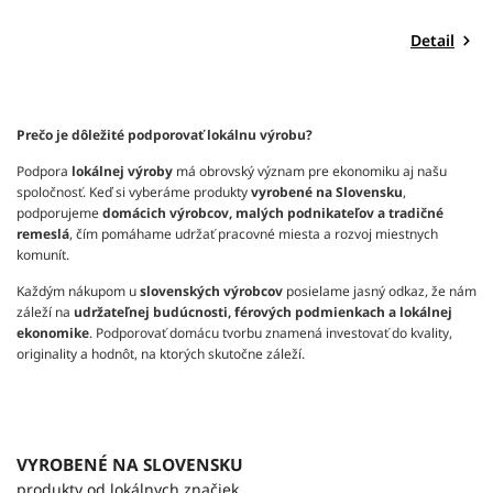
Detail
Prečo je dôležité podporovať lokálnu výrobu?
Podpora
lokálnej výroby
má obrovský význam pre ekonomiku aj našu
spoločnosť. Keď si vyberáme produkty
vyrobené na Slovensku
,
podporujeme
domácich výrobcov, malých podnikateľov a tradičné
remeslá
, čím pomáhame udržať pracovné miesta a rozvoj miestnych
komunít.
Každým nákupom u
slovenských výrobcov
posielame jasný odkaz, že nám
záleží na
udržateľnej budúcnosti, férových podmienkach a lokálnej
ekonomike
. Podporovať domácu tvorbu znamená investovať do kvality,
originality a hodnôt, na ktorých skutočne záleží.
VYROBENÉ NA SLOVENSKU
produkty od lokálnych značiek