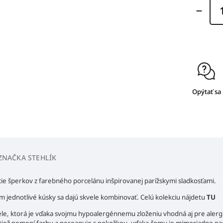
Opýtať sa
ZNAČKA
STEHLÍK
cie šperkov z farebného porcelánu inšpirovanej parížskymi sladkosťami.
om jednotlivé kúsky sa dajú skvele kombinovať. Celú kolekciu nájdetu
TU
cele, ktorá je vďaka svojmu hypoalergénnemu zloženiu vhodná aj pre alerg