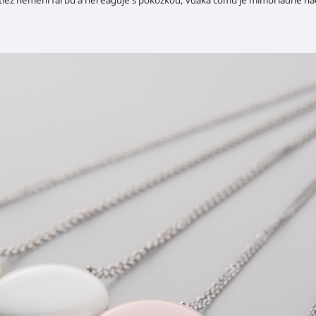
 taktiež nemení farbu a nereaguje s pokožkou, vďaka čomu je mimoriadne n