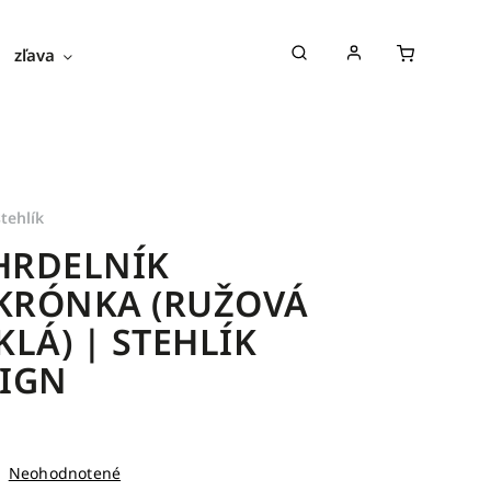
zľava
novinky
blog
o nás
stehlík
HRDELNÍK
KRÓNKA (RUŽOVÁ
KLÁ) | STEHLÍK
IGN
Neohodnotené