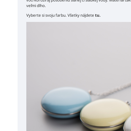
voči korózii aj pôsobeniu slanej či sladkej vody. Materiál
veľmi dlho.
Vyberte si svoju farbu. Všetky nájdete
tu.