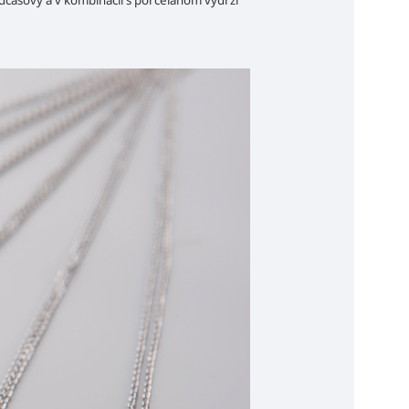
adčasový a v kombinácii s porcelánom vydrží