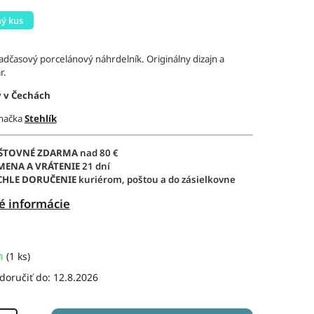
ý kus
adčasový porcelánový náhrdelník. Originálny dizajn a
r.
 v Čechách
značka
Stehlík
ŠTOVNÉ ZDARMA
nad 80 €
MENA A VRÁTENIE
21 dní
CHLE DORUČENIE
kuriérom, poštou a do zásielkovne
é informácie
m
(1 ks)
oručiť do:
12.8.2026