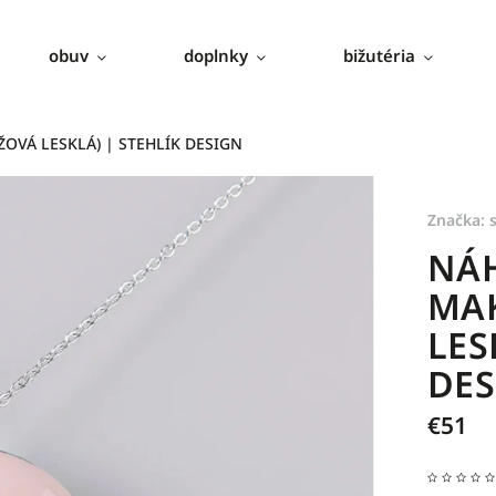
obuv
doplnky
bižutéria
VÁ LESKLÁ) | STEHLÍK DESIGN
Značka:
NÁ
MA
LES
DES
€51