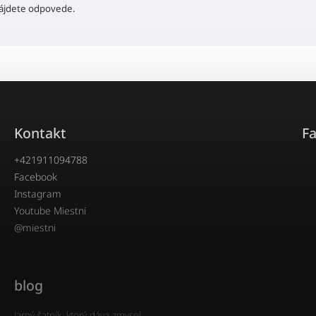
ájdete odpovede.
Kontakt
F
+421911094788
Facebook
Instagram
Youtube Miestni
@miestni
blog
Jarný šatník, ktorý dáva zmysel