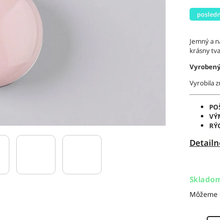
posledn
Jemný a n
krásny tva
Vyrobený
Vyrobila 
PO
VÝ
RÝ
Detailn
Sklado
Môžeme d