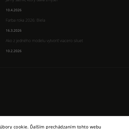
10.4.2026
Farba roka 2026: Biela
16.3.2026
Ako z jedného modelu vytvoriť viacero siluet
10.2.2026
súbory cookie. Ďalším prechádzaním tohto webu