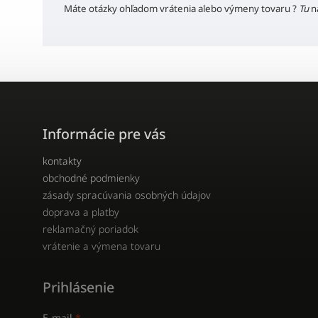
Máte otázky ohľadom vrátenia alebo výmeny tovaru ?
Tu
n
Informácie pre vás
kontakty
obchodné podmienky
zásady spracúvania osobných údajov
doprava a platby
reklamačný poriadok
vrátenie a výmena tovaru
Prihlásenie
E-mail