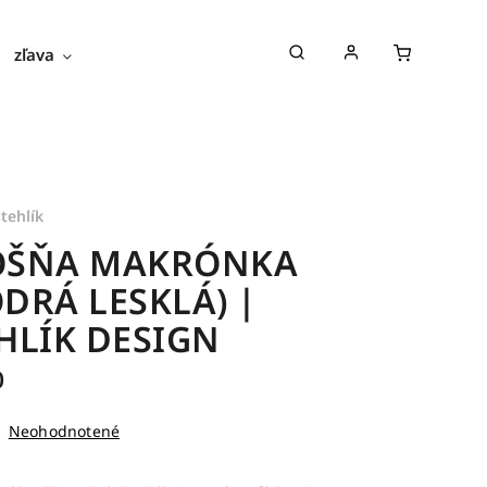
zľava
novinky
blog
o nás
stehlík
OŠŇA MAKRÓNKA
DRÁ LESKLÁ) |
HLÍK DESIGN
0
Neohodnotené