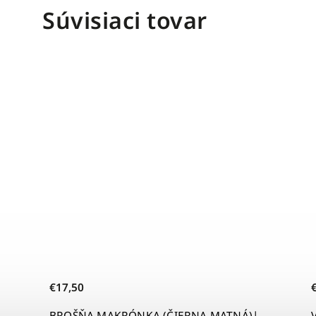
Súvisiaci tovar
€96
ERNA MATNÁ)|
VOĽNÉ DŽÍNSOVÉ SAKO CLEO (ŽLTÉ