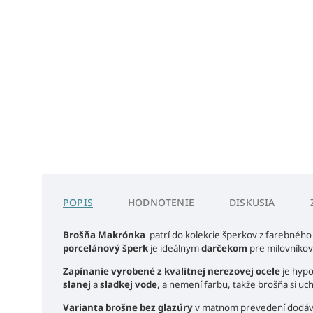
POPIS
HODNOTENIE
DISKUSIA
Brošňa Makrónka
patrí do kolekcie šperkov z farebného
porcelánový šperk
je ideálnym
darčekom
pre milovníkov
Zapínanie vyrobené z kvalitnej nerezovej ocele
je hypo
slanej
a
sladkej vode
, a nemení farbu, takže brošňa si uc
Varianta brošne bez glazúry
v matnom prevedení dodáva 