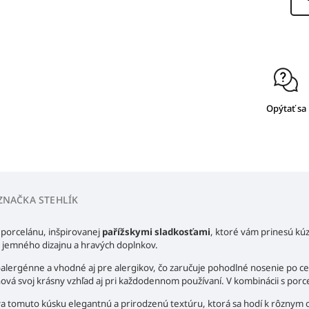
Opýtať sa
ZNAČKA
STEHLÍK
 porcelánu, inšpirovanej
pařížskymi sladkosťami
, ktoré vám prinesú kúz
 jemného dizajnu a hravých doplnkov.
alergénne a vhodné aj pre alergikov, čo zaručuje pohodlné nosenie po cel
hová svoj krásny vzhľad aj pri každodennom používaní. V kombinácii s por
tomuto kúsku elegantnú a prirodzenú textúru, ktorá sa hodí k rôznym 