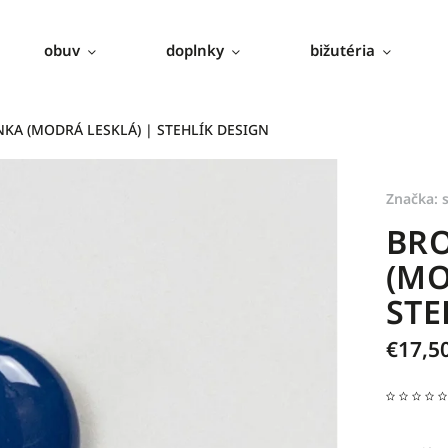
obuv
doplnky
bižutéria
A (MODRÁ LESKLÁ) | STEHLÍK DESIGN
Značka:
BR
(MO
STE
€17,5