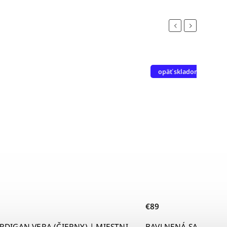
Previous
Next
opäť skladom
€89
BAVLNENÁ SAKO/VESTA TESS (KVETINOVÁ) |