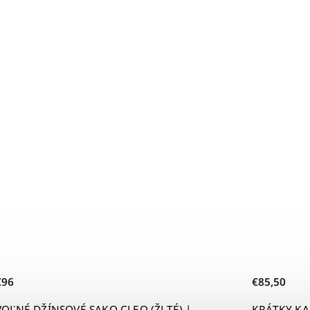
€85,50
) |
KRÁTKY KARDIGAN VERA (ČIERNY) | MIESTNI