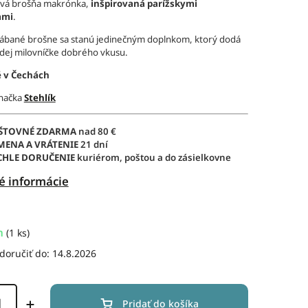
ová brošňa makrónka,
inšpirovaná parížskymi
ami
.
ábané brošne sa stanú jedinečným doplnkom, ktorý dodá
dej milovníčke dobrého vkusu.
 v Čechách
značka
Stehlík
ŠTOVNÉ ZDARMA
nad 80 €
MENA A VRÁTENIE
21 dní
CHLE DORUČENIE
kuriérom, poštou a do zásielkovne
é informácie
m
(1 ks)
oručiť do:
14.8.2026
Pridať do košíka