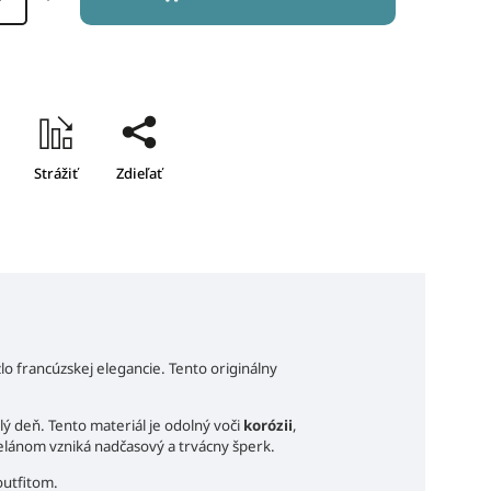
Strážiť
Zdieľať
lo francúzskej elegancie. Tento originálny
ý deň. Tento materiál je odolný voči
korózii
,
celánom vzniká nadčasový a trvácny šperk.
outfitom.