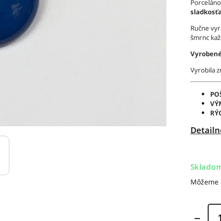
Porcelán
sladkosť
Ručne vyr
šmrnc kaž
Vyrobené
Vyrobila 
PO
VÝ
RÝ
Detailn
Sklado
Môžeme d