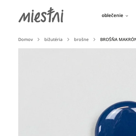
oblečenie
Domov
/
bižutéria
/
brošne
/
BROŠŇA MAKRÓNK