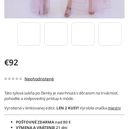
€92
Neohodnotené
Táto tylová sukňa po členky je navrhnutá s dôrazom na trvácnosť,
pohodlie a zodpovedný prístup k móde.
Vyrobená v limitovanej edícii.
LEN 2 KUSY!
Vyrobila značka
miestni
POŠTOVNÉ ZDARMA
nad 80 €
VÝMENA A VRÁTENIE
21 dní