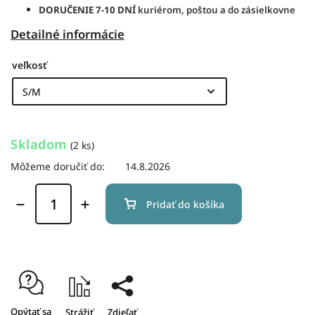
DORUČENIE
7-10 DNÍ
kuriérom, poštou a do zásielkovne
Detailné informácie
veľkosť
Skladom
(2 ks)
Môžeme doručiť do:
14.8.2026
Pridať do košíka
Opýtať sa
Strážiť
Zdieľať