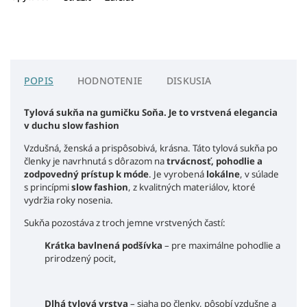
POPIS
HODNOTENIE
DISKUSIA
Tylová sukňa na gumičku Soňa. Je to vrstvená elegancia
v duchu slow fashion
Vzdušná, ženská a prispôsobivá, krásna. Táto tylová sukňa po
členky je navrhnutá s dôrazom na
trvácnosť, pohodlie a
zodpovedný prístup k móde
. Je vyrobená
lokálne
, v súlade
s princípmi
slow fashion
, z kvalitných materiálov, ktoré
vydržia roky nosenia.
Sukňa pozostáva z troch jemne vrstvených častí:
Krátka bavlnená podšívka
– pre maximálne pohodlie a
prirodzený pocit,
Dlhá tylová vrstva
– siaha po členky, pôsobí vzdušne a