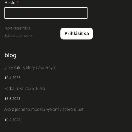
Heslo
Nová registrácia
Prihlásiť sa
Zabudnuté heslo
blog
Jarný šatník, ktorý dáva zmysel
10.4.2026
Farba roka 2026: Biela
16.3.2026
Ako z jedného modelu vytvoriť viacero siluet
10.2.2026