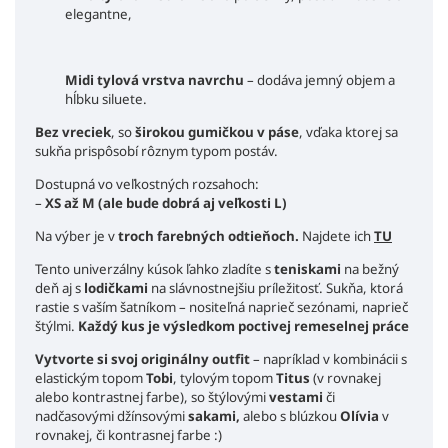
elegantne,
Midi tylová vrstva navrchu
– dodáva jemný objem a
hĺbku siluete.
Bez vreciek
, so
širokou gumičkou v páse
, vďaka ktorej sa
sukňa prispôsobí rôznym typom postáv.
Dostupná vo veľkostných rozsahoch:
–
XS až M (ale bude dobrá aj veľkosti L)
Na výber je v
troch farebných odtieňoch.
Najdete ich
TU
Tento univerzálny kúsok ľahko zladíte s
teniskami
na bežný
deň aj s
lodičkami
na slávnostnejšiu príležitosť. Sukňa, ktorá
rastie s vaším šatníkom – nositeľná naprieč sezónami, naprieč
štýlmi.
Každý kus je výsledkom poctivej remeselnej práce
Vytvorte si svoj originálny outfit
– napríklad v kombinácii s
elastickým topom
Tobi
, tylovým topom
Titus
(v rovnakej
alebo kontrastnej farbe), so štýlovými
vestami
či
nadčasovými džínsovými
sakami,
alebo s blúzkou
Olívia
v
rovnakej, či kontrasnej farbe :)