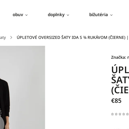
obuv
doplnky
bižutéria
aty
/
ÚPLETOVÉ OVERSIZED ŠATY IDA S ¾ RUKÁVOM (ČIERNE) |
Značka:
ÚPL
ŠAT
(ČI
€85