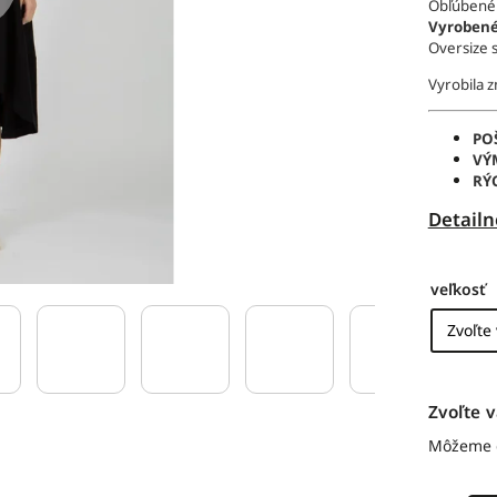
Obľúbené a
Vyrobené
Oversize s
Vyrobila 
PO
VÝ
RÝ
Detailn
veľkosť
Zvoľte v
Môžeme d