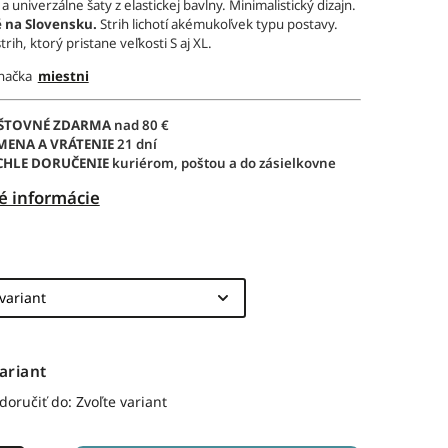
 univerzálne šaty z elastickej bavlny. Minimalistický dizajn.
 na Slovensku.
Strih lichotí akémukoľvek typu postavy.
trih, ktorý pristane veľkosti S aj XL.
značka
miestni
ŠTOVNÉ ZDARMA
nad 80 €
MENA A VRÁTENIE
21 dní
CHLE DORUČENIE
kuriérom, poštou a do zásielkovne
é informácie
ariant
oručiť do:
Zvoľte variant