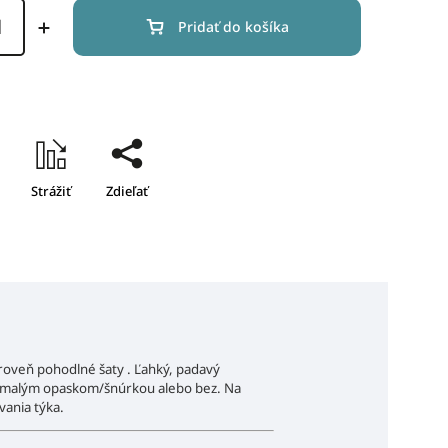
Pridať do košíka
Strážiť
Zdieľať
ároveň pohodlné šaty . Ľahký, padavý
mným malým opaskom/šnúrkou alebo bez. Na
vania týka.