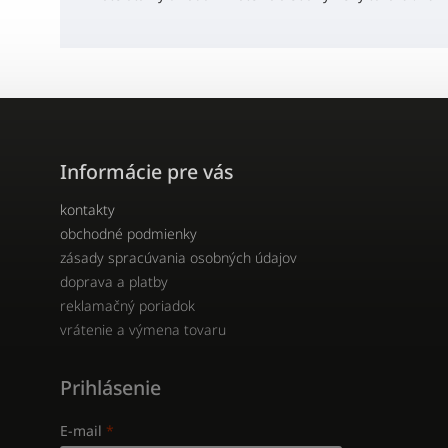
Informácie pre vás
kontakty
obchodné podmienky
zásady spracúvania osobných údajov
doprava a platby
reklamačný poriadok
vrátenie a výmena tovaru
Prihlásenie
E-mail