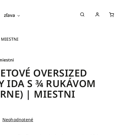
zľava
novinky
blog
o nás
 MIESTNI
miestni
ETOVÉ OVERSIZED
Y IDA S ¾ RUKÁVOM
ERNE) | MIESTNI
Neohodnotené