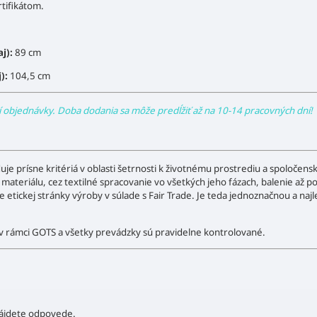
rtifikátom.
aj):
89 cm
j):
104,5 cm
í objednávky. Doba dodania sa môže predĺžiť až na 10-14 pracovných dní!
uje prísne kritériá v oblasti šetrnosti k životnému prostrediu a spoločen
teriálu, cez textilné spracovanie vo všetkých jeho fázach, balenie až po di
e etickej stránky výroby v súlade s Fair Trade. Je teda jednoznačnou a najl
ý v rámci GOTS a všetky prevádzky sú pravidelne kontrolované.
ájdete odpovede.