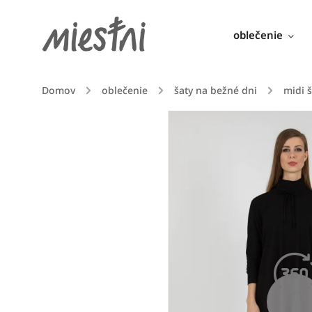
oblečenie
Domov
/
oblečenie
/
šaty na bežné dni
/
midi š