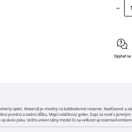
Opýtať sa
bavlnený úplet. Materiál je vhodný na každodenné nosenie. Nadčasové a z
odlišnú prednú a zadnú dĺžku. Majú roláčikový golier. Dajú sa nosiť s je
le aj okolo pása. Veľmi univerzálny model čo sa veľkosti aj nosenia/kombino