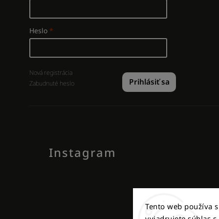
Heslo
Nová registrácia
Prihlásiť sa
Zabudnuté heslo
Instagram
Tento web používa 
vyjadrujete súhlas s