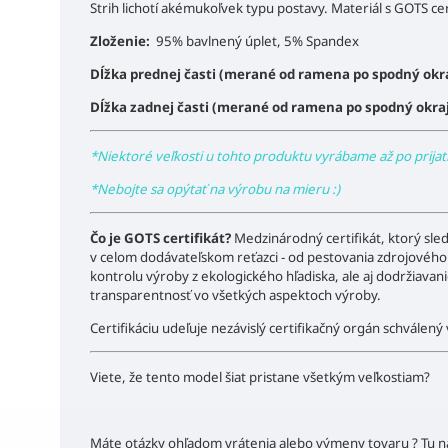
Strih lichotí akémukoľvek typu postavy. Materiál s GOTS ce
Zloženie:
95% bavlnený úplet, 5% Spandex
Dĺžka prednej časti (merané od ramena po spodný okr
Dĺžka zadnej časti (merané od ramena po spodný okra
*Niektoré veľkosti u tohto produktu vyrábame až po prijat
*Nebojte sa opýtať na výrobu na mieru :)
Čo je GOTS certifikát?
Medzinárodný certifikát, ktorý sled
v celom dodávateľskom reťazci - od pestovania zdrojového ma
kontrolu výroby z ekologického hľadiska, ale aj dodržiavani
transparentnosť vo všetkých aspektoch výroby.
Certifikáciu udeľuje nezávislý certifikačný orgán schválen
Viete, že tento model šiat pristane všetkým veľkostiam?
Máte otázky ohľadom vrátenia alebo výmeny tovaru ?
Tu
n