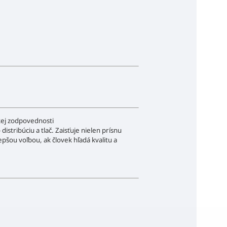
skej zodpovednosti
stribúciu a tlač. Zaisťuje nielen prísnu
epšou voľbou, ak človek hľadá kvalitu a