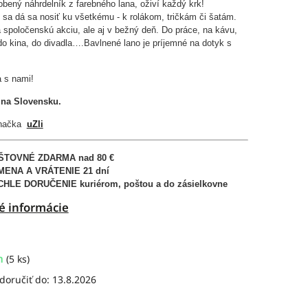
bený náhrdelník z farebného lana, oživí každý krk!
 sa dá sa nosiť ku všetkému - k rolákom, tričkám či šatám.
 spoločenskú akciu, ale aj v bežný deň. Do práce, na kávu,
do kina, do divadla….Bavlnené lano je príjemné na dotyk s
a s nami!
na Slovensku.
značka
uZli
ŠTOVNÉ ZDARMA
nad 80 €
MENA A VRÁTENIE
21 dní
CHLE DORUČENIE
kuriérom, poštou a do zásielkovne
é informácie
m
(5 ks)
oručiť do:
13.8.2026