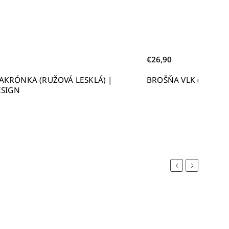
€26,90
KRÓNKA (RUŽOVÁ LESKLÁ) |
BROŠŇA VLK (ČIERNA
ESIGN
Previous
Next