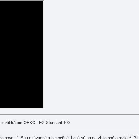
s certifikátom OEKO-TEX Standard 100
í domova :). Sú nezávadné a bezpečné. Laná sú na dotyk jemné a mäkké. Pri 