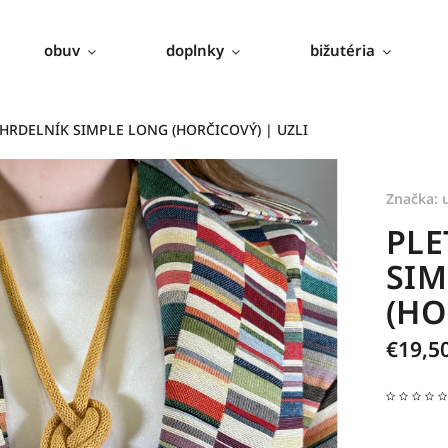
obuv
doplnky
bižutéria
HRDELNÍK SIMPLE LONG (HORČICOVÝ) | UZLI
Značka:
u
PLE
SIM
(HO
€19,5