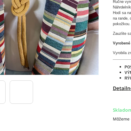
Ručne vyro
Náhrdelník
Hodí sa na
na rande, 
pokožkou.
Zauzlite s
Vyrobené 
Vyrobila 
PO
VÝ
RÝ
Detailn
Sklado
Môžeme d