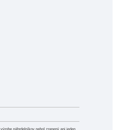
výrobe náhrdelníkov nebol zranený ani jeden