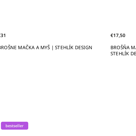
€31
€17,50
BROŠNE MAČKA A MYŠ | STEHLÍK DESIGN
BROŠŇA MA
STEHLÍK D
bestseller