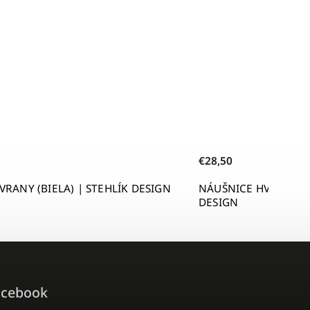
€28,50
VRANY (BIELA) | STEHLÍK DESIGN
NÁUŠNICE HVIEZDY (Č
DESIGN
acebook