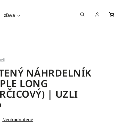
zľava
novinky
blog
o nás
zli
TENÝ NÁHRDELNÍK
PLE LONG
RČICOVÝ) | UZLI
0
Neohodnotené