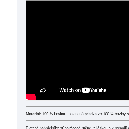
Materiál:
100 % bavlna- bavlnená priadza zo 100 % bavlny 
Pletené náhrdelníky sú vyrábané ručne, z láskou a v pohodl