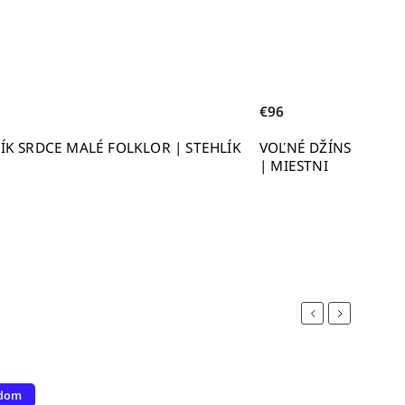
€96
TEHLÍK
VOĽNÉ DŽÍNSOVÉ SAKO CLEO (SVETLOMODRÉ)
| MIESTNI
Previous
Next