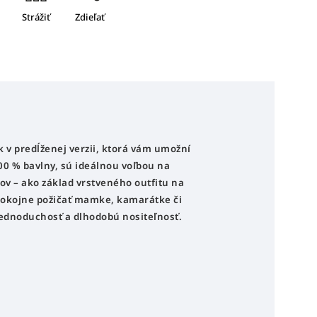
Strážiť
Zdieľať
 v predĺženej verzii, ktorá vám umožní
00 % bavlny, sú ideálnou voľbou na
ov – ako základ vrstveného outfitu na
pokojne požičať mamke, kamarátke či
 jednoduchosť a dlhodobú nositeľnosť.