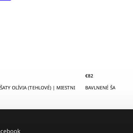
€82
MIESTNI
BAVLNENÉ ŠATY OLÍVIA (ŽLTÉ) | MIESTNI
acebook