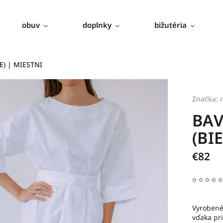
obuv
doplnky
bižutéria
E) | MIESTNI
Značka:
BAV
(BI
€82
Vyrobené 
vďaka pr