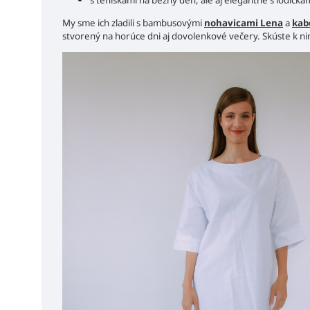
s teniskami na bežný deň, ale aj elegantne s lodičkam
My sme ich zladili s bambusovými
nohavicami Lena
a
kab
stvorený na horúce dni aj dovolenkové večery. Skúste k ni