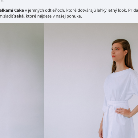
i.
elkami Cake
v jemných odtieňoch, ktoré dotvárajú ľahký letný look. Prida
m zladiť
saká
, ktoré nájdete v našej ponuke.