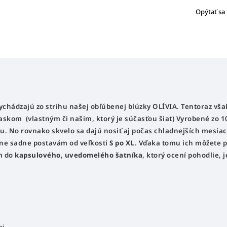
Opýtať sa
chádzajú zo strihu našej obľúbenej blúzky OLÍVIA. Tentoraz však
paskom (vlastným či našim, ktorý je súčasťou šiat)
Vyrobené zo 1
. No rovnako skvelo sa dajú nosiť aj počas chladnejších mesiac
sne sadne postavám od veľkosti
S po XL
. Vďaka tomu ich môžete 
m do
kapsulového, uvedomelého šatníka
, ktorý ocení pohodlie,