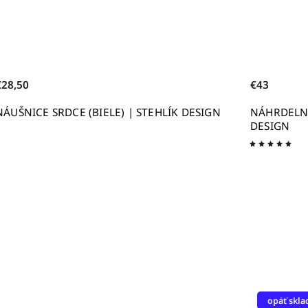
€43
TEHLÍK DESIGN
NÁHRDELNÍK SRDCE MALÉ FOLKLOR | S
DESIGN
opäť skladom