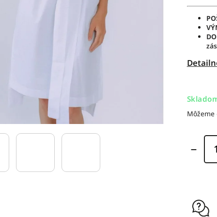
PO
VÝ
DO
zás
Detailn
Sklado
Môžeme d