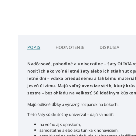
POPIS
HODNOTENIE
DISKUSIA
Nadčasové, pohodlné a univerzálne – šaty OLIVIA vy
nosiť ich ako voľné letné šaty alebo ich stiahnuť o
letné dni – vďaka priedušnému a ľahkému materiálu
jeseň či zimu.
Majú voľný
oversize strih
, ktorý krá
sestre – bez ohľadu na veľkosť. Sú ideálnym kúsko
Majú odlišné dĺžky a výrazný rozparok na bokoch.
Tieto šaty sú skutočný univerzál – dajú sa nosiť:
na voľno aj s opaskom,
samostatne alebo ako tunika k nohaviciam,