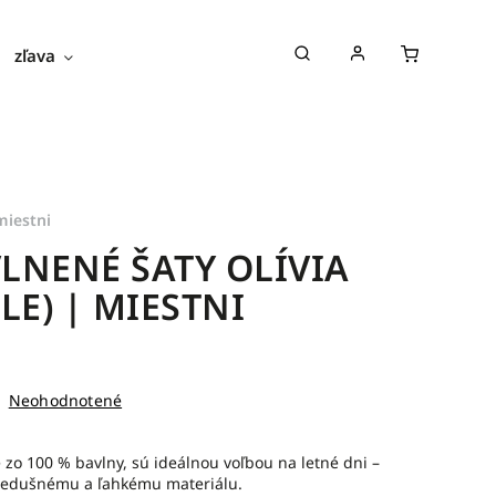
zľava
novinky
blog
o nás
miestni
LNENÉ ŠATY OLÍVIA
ELE) | MIESTNI
Neohodnotené
zo 100 % bavlny, sú ideálnou voľbou na letné dni –
iedušnému a ľahkému materiálu.