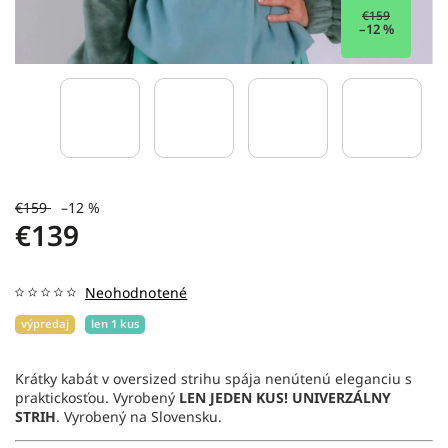
€159
–12 %
€159
–12 %
€139
Neohodnotené
výpredaj
len 1 kus
Krátky kabát v oversized strihu spája nenútenú eleganciu s
praktickosťou.
Vyrobený
LEN JEDEN KUS!
UNIVERZÁLNY
STRIH
. Vyrobený na Slovensku.