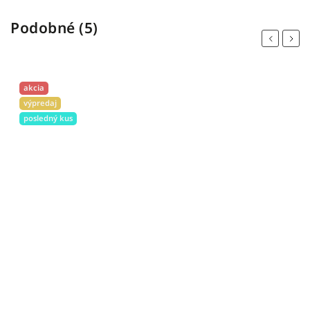
Podobné (5)
Previous
Next
akcia
výpredaj
posledný kus