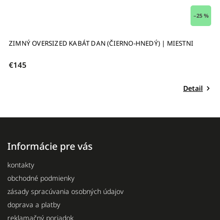
 %
–25 %
ZIMNÝ OVERSIZED KABÁT DAN (ČIERNO-HNEDÝ) | MIESTNI
V
M
€145
€
Detail
Informácie pre vás
kontakty
obchodné podmienky
zásady spracúvania osobných údajov
doprava a platby
reklamačný poriadok