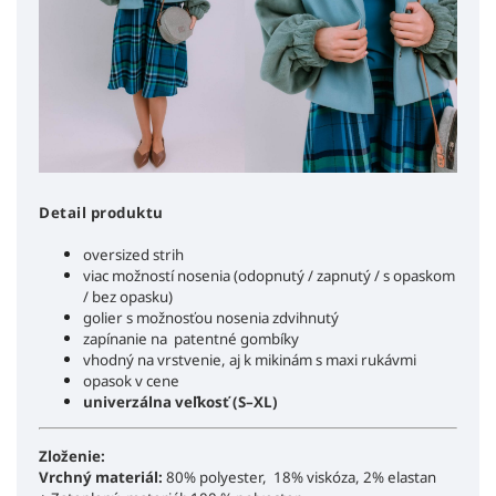
Detail produktu
oversized strih
viac možností nosenia (odopnutý / zapnutý / s opaskom
/ bez opasku)
golier s možnosťou nosenia zdvihnutý
zapínanie na patentné gombíky
vhodný na vrstvenie, aj k mikinám s maxi rukávmi
opasok v cene
univerzálna veľkosť (S–XL)
Zloženie:
Vrchný materiál:
80% polyester, 18% viskóza, 2% elastan