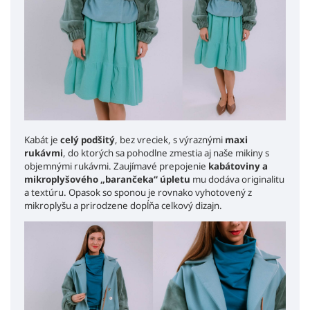
Kabát je
celý podšitý
, bez vreciek, s výraznými
maxi
rukávmi
, do ktorých sa pohodlne zmestia aj naše mikiny s
objemnými rukávmi. Zaujímavé prepojenie
kabátoviny a
mikroplyšového „barančeka“ úpletu
mu dodáva originalitu
a textúru. Opasok so sponou je rovnako vyhotovený z
mikroplyšu a prirodzene dopĺňa celkový dizajn.