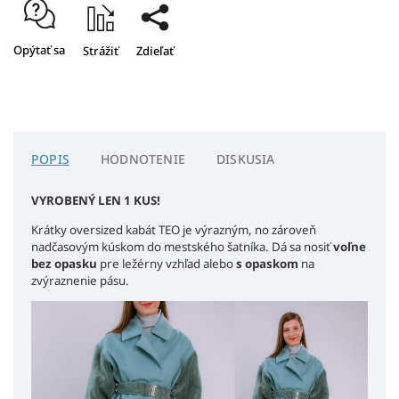
Opýtať sa
Strážiť
Zdieľať
POPIS
HODNOTENIE
DISKUSIA
VYROBENÝ LEN 1 KUS!
Krátky oversized kabát TEO je výrazným, no zároveň
nadčasovým kúskom do mestského šatníka. Dá sa nosiť
voľne
bez opasku
pre ležérny vzhľad alebo
s opaskom
na
zvýraznenie pásu.