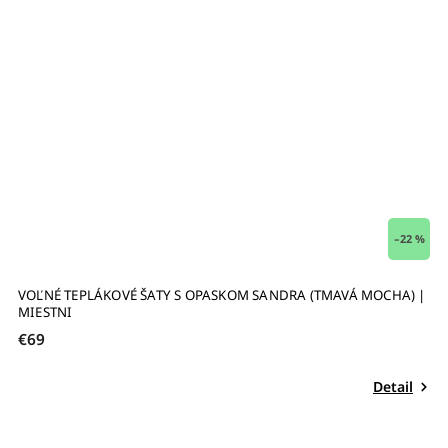
–22 %
VOĽNÉ TEPLÁKOVÉ ŠATY S OPASKOM SANDRA (TMAVÁ MOCHA) |
D
MIESTNI
€69
€
Detail