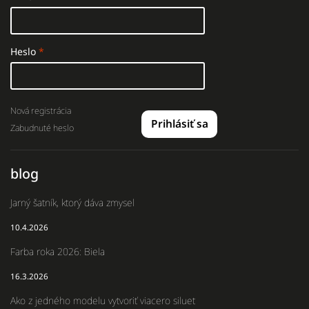
Heslo
Nová registrácia
Prihlásiť sa
Zabudnuté heslo
blog
Jarný šatník, ktorý dáva zmysel
10.4.2026
Farba roka 2026: Biela
16.3.2026
Ako z jedného modelu vytvoriť viacero siluet