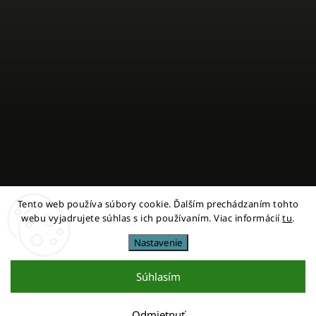
Tento web používa súbory cookie. Ďalším prechádzaním tohto
Sledovať na Instagrame
webu vyjadrujete súhlas s ich používaním. Viac informácií
tu
.
Nastavenie
Copyright 2026
miestni
. Všetky práva vyhradené.
Upraviť nastavenie cookies
Súhlasím
Vytvořil
Shoptet
| Design
Shoptak.cz
Odmietnuť