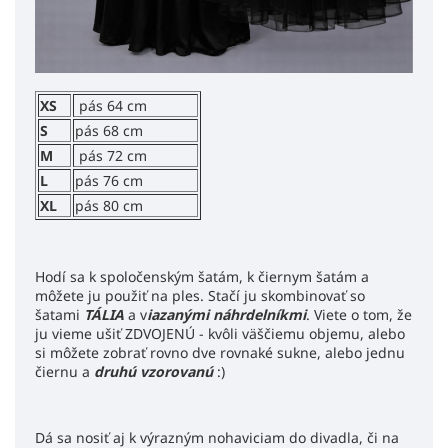
XS
pás 64 cm
S
pás 68 cm
M
pás 72 cm
L
pás 76 cm
XL
pás 80 cm
Hodí sa k spoločenským šatám, k čiernym šatám a
môžete ju použiť na ples. Stačí ju skombinovať so
šatami
TÁLIA
a v
iazanými náhrdelníkmi
. Viete o tom, že
ju vieme ušiť ZDVOJENÚ - kvôli väščiemu objemu, alebo
si môžete zobrať rovno dve rovnaké sukne, alebo jednu
čiernu a
druhú vzorovanú
:)
Dá sa nosiť aj k výrazným nohaviciam do divadla, či na