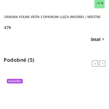
 %
–22 %
VOĽNÉ TEPLÁKOVÉ ŠATY S OPASKOM SANDRA (PETROLEJOVÉ) |
D
MIESTNI
€69
€
Detail
Podobné (5)
Previous
Next