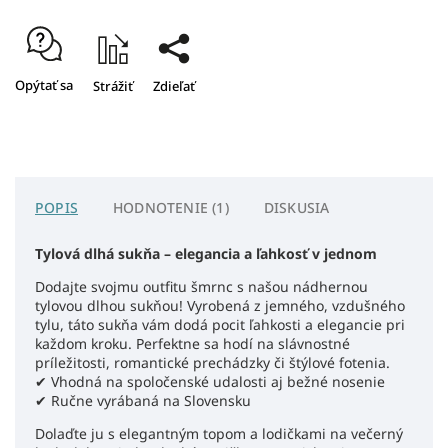
Opýtať sa
Strážiť
Zdieľať
POPIS
HODNOTENIE (1)
DISKUSIA
Tylová dlhá sukňa – elegancia a ľahkosť v jednom
Dodajte svojmu outfitu šmrnc s našou nádhernou
tylovou dlhou sukňou! Vyrobená z jemného, vzdušného
tylu, táto sukňa vám dodá pocit ľahkosti a elegancie pri
každom kroku. Perfektne sa hodí na slávnostné
príležitosti, romantické prechádzky či štýlové fotenia.
✔ Vhodná na spoločenské udalosti aj bežné nosenie
✔ Ručne vyrábaná na Slovensku
Dolaďte ju s elegantným topom a lodičkami na večerný