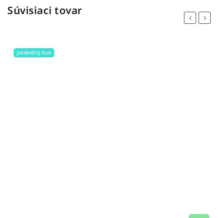
Súvisiaci tovar
Previous
Next
výpredaj