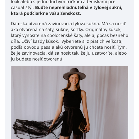
look alebo s jednoduchým tričkom a teniskami pre
casual štýl.
Buďte neprehliadnuteľná v tylovej sukni,
ktorá podčiarkne vašu ženskosť.
Dámska otvorená zavinovacia tylová sukňa. Má sa nosiť
ako otvorená na šaty, sukne, šortky. Originálny kúsok,
ktorý vynosíte na spoločenské šaty, ale aj počas bežného
dňa. Oživí každý kúsok. Vyberiete si z piatich veľkostí,
podľa obvodu pása a akú otvorenú ju chcete nosiť. Tým,
že je zavinovacia, dá sa nosiť tak, že ju uzatvoríte, alebo
ju budete nosiť otvorenú.