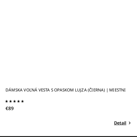
BAMBUSOVÉ ŠATY S OPASKOM SANDRA (ŠEDÉ) | MIESTNI
B
€89
€
Detail