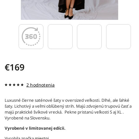
€169
2 hodnotenia
Luxusné čierne saténové šaty v oversized veľkosti. Dlhé, ale ľahké
šaty. Lichotivý a veľmi obľúbený strih. Majú zdvojenú trupovú časť a
majú praktické švíkové vrecká. Pekne pristanú veľkosti S aj XL .
Vyrobené na Slovensku.
Vyrobené v limitovanej edícii.
Vyrobila značka
miestni