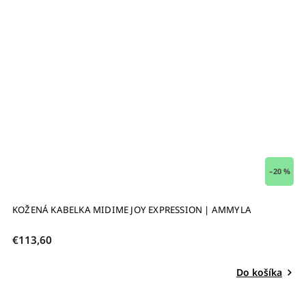
–20 %
KOŽENÁ KABELKA MIDIME JOY EXPRESSION | AMMYLA
DÁ
€113,60
€1
Do košíka