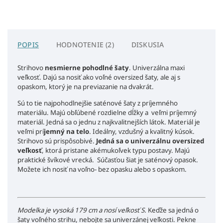
POPIS
HODNOTENIE (2)
DISKUSIA
Strihovo
nesmierne pohodlné šaty
. Univerzálna maxi
veľkosť. Dajú sa nosiť ako voľné oversized šaty, ale aj s
opaskom, ktorý je na previazanie na dvakrát.
Sú to tie najpohodlnejšie saténové šaty z príjemného
materiálu. Majú obľúbené rozdielne dĺžky a veľmi príjemný
materiál. Jedná sa o jednu z najkvalitnejších látok. Materiál je
veľmi prí
jemný na telo
. Ideálny, vzdušný a kvalitný kúsok.
Strihovo sú prispôsobivé.
Jedná sa o univerzálnu oversized
veľkosť
, ktorá pristane akémukoľvek typu postavy. Majú
praktické švíkové vrecká. Súčasťou šiat je saténový opasok.
Možete ich nosiť na voľno- bez opasku alebo s opaskom.
Modelka je vysoká 179 cm a nosí veľkosť S.
Keďže sa jedná o
šaty voľného strihu, nebojte sa univerzánej veľkosti. Pekne