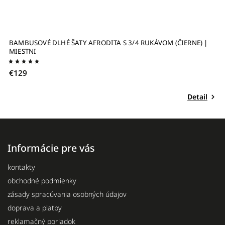
BAMBUSOVÉ DLHÉ ŠATY AFRODITA S 3/4 RUKÁVOM (ČIERNE) |
V
MIESTNI
M
€129
€
Detail
Informácie pre vás
kontakty
obchodné podmienky
zásady spracúvania osobných údajov
doprava a platby
reklamačný poriadok