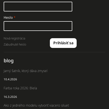
Heslo
Nová registrácia
Prihlásiť sa
Zabudnuté heslo
blog
Jarný šatník, ktorý dáva zmysel
10.4.2026
Farba roka 2026: Biela
16.3.2026
Ako z jedného modelu vytvoriť viacero siluet