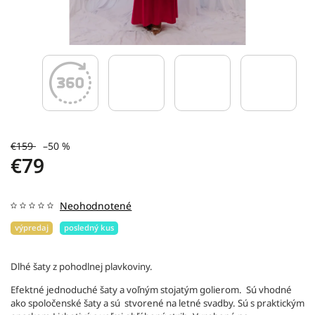
€159
–50 %
€79
Neohodnotené
výpredaj
posledný kus
Dlhé šaty z pohodlnej plavkoviny.
Efektné jednoduché šaty a voľným stojatým golierom. Sú vhodné
ako spoločenské šaty a sú stvorené na letné svadby. Sú s praktickým