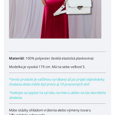
Materiál:
100% polyester (lesklá elastická plavkovina)
Modelka je vysoká 179 cm. Má na sebe veľkosť S.
*
tento produkt je väčšinou vyrábaný až po prijatí objednávky.
Dodacia doba môže byť preto aj 10 pracovných dní!
*nebojte sa opýtať na výrobu na mieru alebo na čas skoršieho
dodania.
Máte otázky ohľadom vrátenia alebo výmeny tovaru
?
Tu
nájdete odpovede.