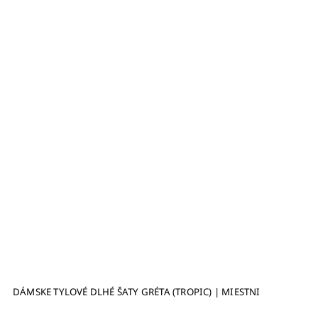
(TROPIC) | MIESTNI
DLHÉ SPOLOČENSKÉ RUKAVICE Z ELAST