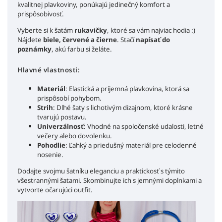
kvalitnej plavkoviny, ponúkajú jedinečný komfort a
prispôsobivosť.
Vyberte si k šatám
rukavičky
,
ktoré sa vám najviac hodia :)
Nájdete
biele, červené a čierne
. Stačí
napísať do
poznámky
, akú farbu si želáte.
Hlavné vlastnosti:
Materiál
: Elastická a príjemná plavkovina, ktorá sa
prispôsobí pohybom.
Strih
: Dlhé šaty s lichotivým dizajnom, ktoré krásne
tvarujú postavu.
Univerzálnosť
: Vhodné na spoločenské udalosti, letné
večery alebo dovolenku.
Pohodlie
: Ľahký a priedušný materiál pre celodenné
nosenie.
Dodajte svojmu šatníku eleganciu a praktickosť s týmito
všestrannými šatami. Skombinujte ich s jemnými doplnkami a
vytvorte očarujúci outfit.