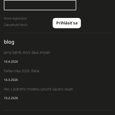
Nová registrácia
Prihlásiť sa
Zabudnuté heslo
blog
Jarný šatník, ktorý dáva zmysel
10.4.2026
Farba roka 2026: Biela
16.3.2026
Ako z jedného modelu vytvoriť viacero siluet
10.2.2026