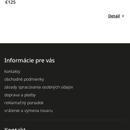
€14,50
Detail
biela
čierna
č
+ ďalšie
Informácie pre vás
kontakty
obchodné podmienky
zásady spracúvania osobných údajov
doprava a platby
reklamačný poriadok
vrátenie a výmena tovaru
Kontakt