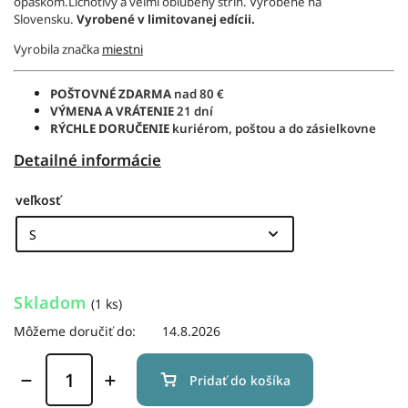
opaskom.Lichotivý a veľmi obľúbený strih. Vyrobené na
Slovensku.
Vyrobené v limitovanej edícii.
Vyrobila značka
miestni
POŠTOVNÉ ZDARMA
nad 80 €
VÝMENA A VRÁTENIE
21 dní
RÝCHLE DORUČENIE
kuriérom, poštou a do zásielkovne
Detailné informácie
veľkosť
Skladom
(1 ks)
Môžeme doručiť do:
14.8.2026
Pridať do košíka