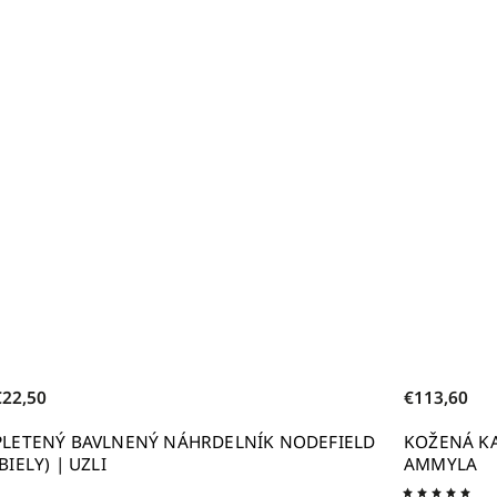
€142
–20 %
€113,60
 NODEFIELD
KOŽENÁ KABELKA MIDIME JOY DOODLE |
AMMYLA