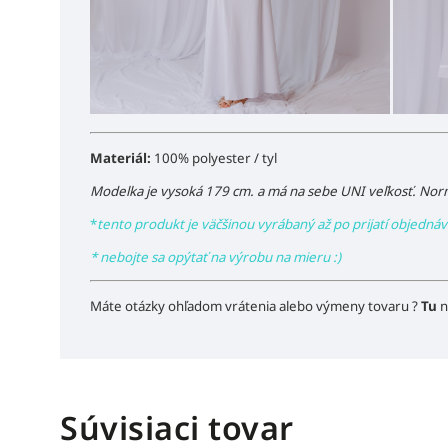
Materiál:
100% polyester / tyl
Modelka je vysoká 179 cm. a má na sebe UNI veľkosť. Norm
*
tento produkt je väčšinou vyrábaný až po prijatí objedná
* nebojte sa opýtať na výrobu na mieru :)
Máte otázky ohľadom vrátenia alebo výmeny tovaru ?
Tu
n
Súvisiaci tovar