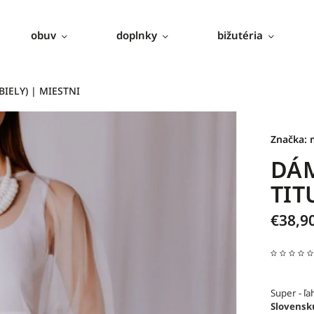
obuv
doplnky
bižutéria
IELY) | MIESTNI
Značka:
DÁM
TIT
€38,9
Super - ľa
Slovensk