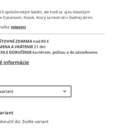
ť k spoločenským šatám, ale hodí sa aj ku klasickým
 či jeansom. Kúsok, ktorý sa nestratí v žiadnej skrini.
značka
miestni
ŠTOVNÉ ZDARMA
nad 80 €
MENA A VRÁTENIE
21 dní
CHLE DORUČENIE
kuriérom, poštou a do zásielkovne
é informácie
ariant
oručiť do:
Zvoľte variant