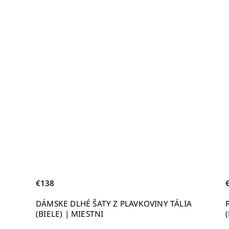
€22,50
LAVKOVINY TÁLIA
PLETENÝ BAVLNENÝ NÁHRDELNÍK
(BIELY) | UZLI