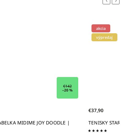
Previous
Next
akcia
výpredaj
€75,90
–50 %
€37,90
TENISKY STAR DRIBBLE WHITE | NOVESTA