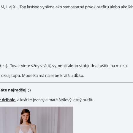
, M, L aj XL. Top krásne vynikne ako samostatný prvok outfitu alebo ako ľa
jte :). Tovar viete vždy vrátiť, vymeniť alebo si objednať ušitie na mieru.
 okraj topu. Modelka má na sebe kratšiu dĺžku.
áte najradšej ;)
r dribble
a krátke jeansy a maté štýlový letný outfit.