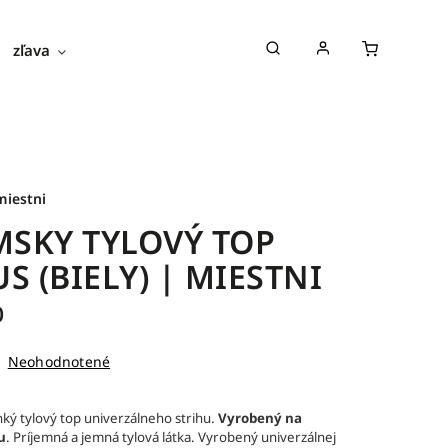
zľava
novinky
blog
o nás
miestni
SKY TYLOVÝ TOP
US (BIELY) | MIESTNI
0
Neohodnotené
hký tylový top univerzálneho strihu.
Vyrobený na
u
. Príjemná a jemná tylová látka. Vyrobený univerzálnej