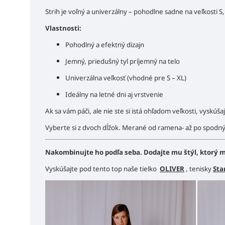
Strih je voľný a univerzálny – pohodlne sadne na veľkosti S
Vlastnosti:
Pohodlný a efektný dizajn
Jemný, priedušný tyl príjemný na telo
Univerzálna veľkosť (vhodné pre S – XL)
Ideálny na letné dni aj vrstvenie
Ak sa vám páči, ale nie ste si istá ohľadom veľkosti, vyskúša
Vyberte si z dvoch dĺžok. Merané od ramena- až po spodný
Nakombinujte ho podľa seba. Dodajte mu štýl, ktorý m
Vyskúšajte pod tento top naše tielko
OLIVER
, tenisky
Sta