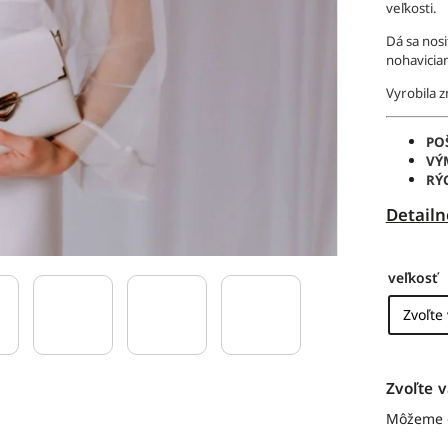
veľkosti.
Dá sa nosi
nohaviciam
Vyrobila 
PO
VÝ
RÝ
Detailn
veľkosť
Zvoľte v
Môžeme d