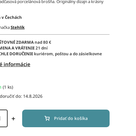
adčasová porcelánová brošňa. Originálny dizajn a krásny
 v Čechách
značka
Stehlík
ŠTOVNÉ ZDARMA
nad 80 €
MENA A VRÁTENIE
21 dní
CHLE DORUČENIE
kuriérom, poštou a do zásielkovne
é informácie
m
(1 ks)
oručiť do:
14.8.2026
Pridať do košíka