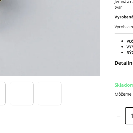
Jemná a n
tvar.
Vyrobená
Vyrobila 
PO
VÝ
RÝ
Detailn
Sklado
Môžeme d