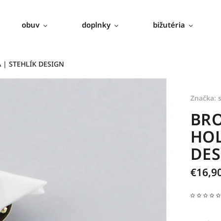
obuv
doplnky
bižutéria
| STEHLÍK DESIGN
Značka:
BRO
HOL
DES
€16,9