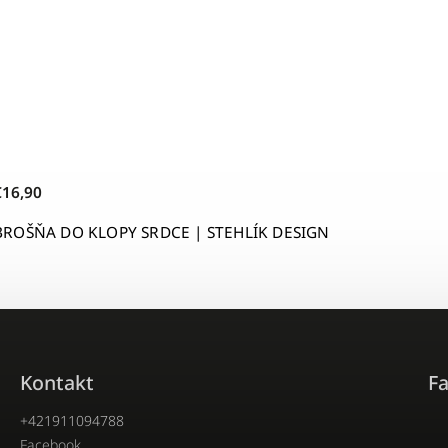
€16,90
BROŠŇA DO KLOPY SRDCE | STEHLÍK DESIGN
Kontakt
F
+421911094788
Facebook