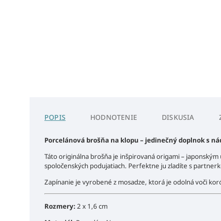
POPIS
HODNOTENIE
DISKUSIA
Porcelánová brošňa na klopu – jedinečný doplnok s n
Táto originálna brošňa je inšpirovaná origami – japonským
spoločenských podujatiach.
Perfektne ju zladíte s partner
Zapínanie je vyrobené z mosadze, ktorá je odolná voči koró
Rozmery:
2 x 1,6 cm