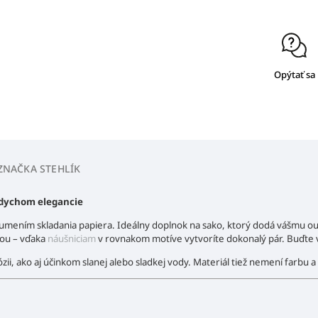
Opýtať sa
ZNAČKA
STEHLÍK
ádychom elegancie
 umením skladania papiera. Ideálny doplnok na sako, ktorý dodá vášmu out
kou – vďaka
náušniciam
v rovnakom motíve vytvoríte dokonalý pár. Buďte vý
zii, ako aj účinkom slanej alebo sladkej vody. Materiál tiež nemení farbu