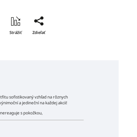
Strážiť
Zdieľať
fitu sofistikovaný vzhľad na rôznych
nimoční a jedineční na každej akcii!
 a nereaguje s pokožkou,