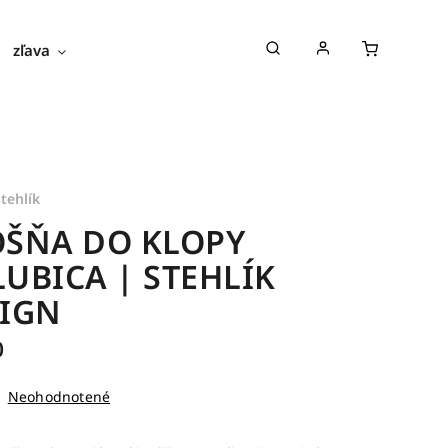
zľava
novinky
blog
o nás
stehlík
ŠŇA DO KLOPY
UBICA | STEHLÍK
IGN
0
Neohodnotené