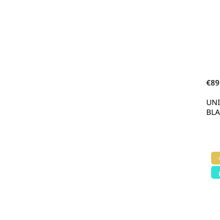
€89
UN
BLA