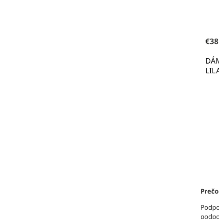
€38
DÁ
LIL
Prečo
Podp
podp