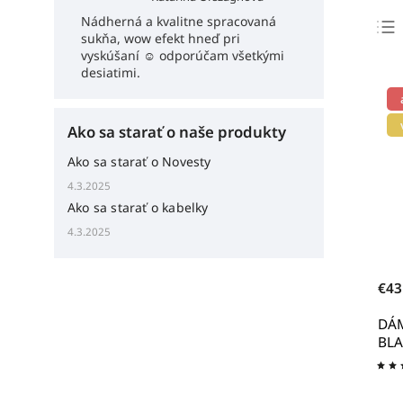
Nádherná a kvalitne spracovaná
sukňa, wow efekt hneď pri
vyskúšaní ☺️ odporúčam všetkými
desiatimi.
Ako sa starať o naše produkty
Ako sa starať o Novesty
4.3.2025
Ako sa starať o kabelky
4.3.2025
€43
DÁ
BLA