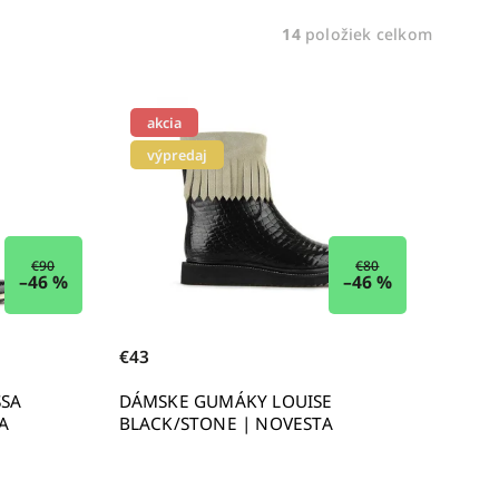
14
položiek celkom
akcia
výpredaj
€90
€80
–46 %
–46 %
€43
SSA
DÁMSKE GUMÁKY LOUISE
A
BLACK/STONE | NOVESTA