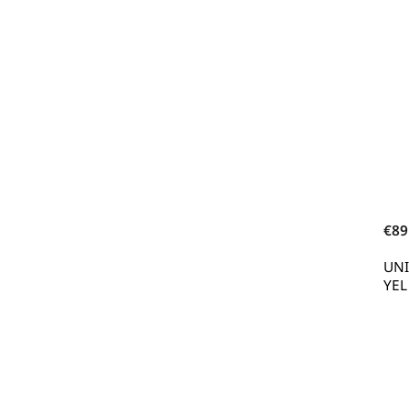
€89
UN
YEL