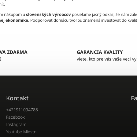
ít.
ým nákupom u
slovenských výrobcov
posielame jasný odkaz, že nám zále
nej ekonomike
. Podporovať domácu tvorbu znamená investovať do kvality,
VA ZDARMA
GARANCIA KVALITY
€
viete, kto pre vás vaše veci v
Kontakt
F
+421911094788
Facebook
Instagram
Youtube Miestni