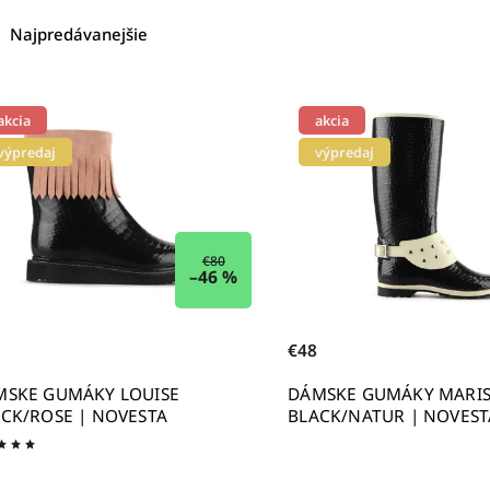
Najpredávanejšie
Odporúčame
Najlacnejšie
akcia
akcia
Najdrahšie
výpredaj
výpredaj
Abecedne
€80
–46 %
€48
MSKE GUMÁKY LOUISE
DÁMSKE GUMÁKY MARI
CK/ROSE | NOVESTA
BLACK/NATUR | NOVEST