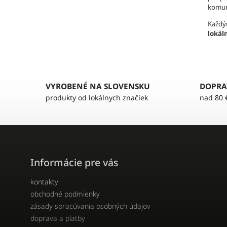
komun
Každ
lokál
VYROBENÉ NA SLOVENSKU
DOPRA
produkty od lokálnych značiek
nad 80 
Informácie pre vás
kontakty
obchodné podmienky
zásady spracúvania osobných údajov
doprava a platby