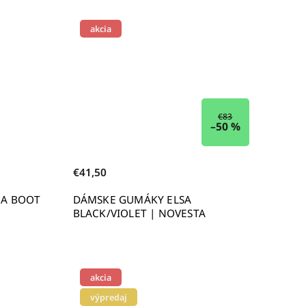
akcia
€83
–50 %
€41,50
EA BOOT
DÁMSKE GUMÁKY ELSA
BLACK/VIOLET | NOVESTA
akcia
výpredaj