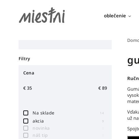
oblečenie
Dom
g
Filtry
Cena
Ručn
€
35
€
89
Gum
vysok
mater
Vďaka
Na sklade
14
už na
akcia
9
novinka
Spojt
0
náš tip
0