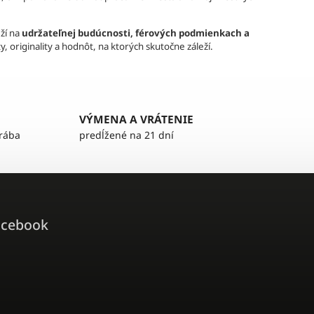
ží na
udržateľnej budúcnosti, férových podmienkach a
 originality a hodnôt, na ktorých skutočne záleží.
VÝMENA A VRÁTENIE
yrába
predĺžené na 21 dní
acebook