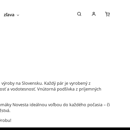
zľava
novinky
blog
o nás
 výroby na Slovensku. Každý pár je vyrobený z
osť a vodotesnosť. Vnútorná podšívka z príjemných
áky Novesta ideálnou voľbou do každého počasia – či
žstvá.
ýrobu!