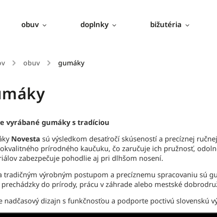
obuv
doplnky
bižutéria
ov
/
obuv
/
gumáky
umáky
e vyrábané gumáky s tradíciou
áky
Novesta
sú výsledkom desaťročí skúseností a precíznej ručnej
okvalitného prírodného kaučuku, čo zaručuje ich pružnosť, odoln
iálov zabezpečuje pohodlie aj pri dlhšom nosení.
 tradičným výrobným postupom a precíznemu spracovaniu sú gum
 prechádzky do prírody, prácu v záhrade alebo mestské dobrodru
e nadčasový dizajn s funkčnosťou a podporte poctivú slovenskú v