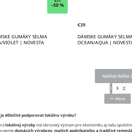
€77
–50 %
€39
MSKE GUMÁKY SELMA
DÁMSKE GUMÁKY SELM
A/VIOLET | NOVESTA
OCEAN/AQUA | NOVEST
Načítať ďalšie 
1
2
Hore
 je dôležité podporovať lokálnu výrobu?
ora
lokálnej výroby
má obrovský význam pre ekonomiku aj našu spoločno
orujeme
domácich výrobcov, malých podnikateľov a tradičné remesl