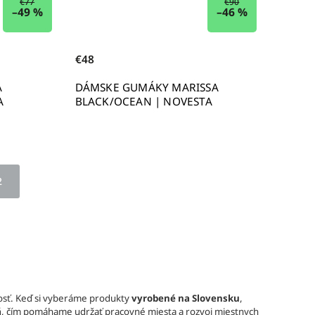
€77
€90
–49 %
–46 %
€48
A
DÁMSKE GUMÁKY MARISSA
A
BLACK/OCEAN | NOVESTA
2
sť. Keď si vyberáme produkty
vyrobené na Slovensku
,
á
, čím pomáhame udržať pracovné miesta a rozvoj miestnych