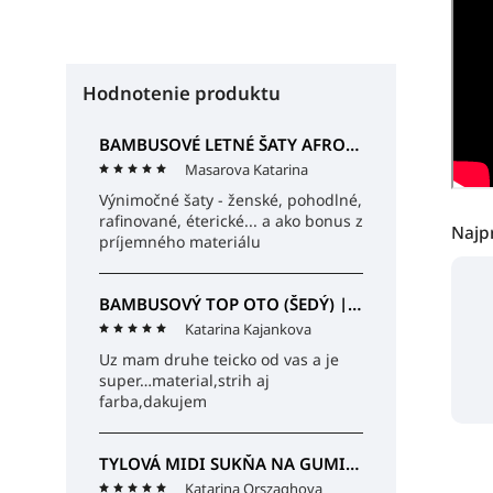
Hodnotenie produktu
BAMBUSOVÉ LETNÉ ŠATY AFRODITA (ČIERNE) | MIESTNI
Masarova Katarina
Výnimočné šaty - ženské, pohodlné,
rafinované, éterické... a ako bonus z
Najp
príjemného materiálu
BAMBUSOVÝ TOP OTO (ŠEDÝ) | MIESTNI
Katarina Kajankova
Uz mam druhe teicko od vas a je
super…material,strih aj
farba,dakujem
TYLOVÁ MIDI SUKŇA NA GUMIČKU SABINA (ČIERNA) | MIESTNI
Katarina Orszaghova