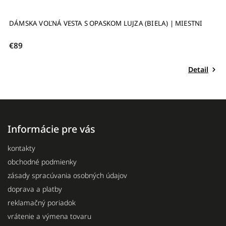
NI
DÁMSKE ROLÁKOVÉ ŠATY OLINA (MODRÉ) | MIESTNI
€87
ail
Detail
Informácie pre vás
kontakty
obchodné podmienky
zásady spracúvania osobných údajov
doprava a platby
reklamačný poriadok
vrátenie a výmena tovaru