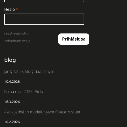
Heslo
Nová registrácia
Prihlásiť sa
Zabudnuté heslo
blog
Jarný šatník, ktorý dáva zmysel
10.4.2026
Farba roka 2026: Biela
16.3.2026
Ako z jedného modelu vytvoriť viacero siluet
10.2.2026