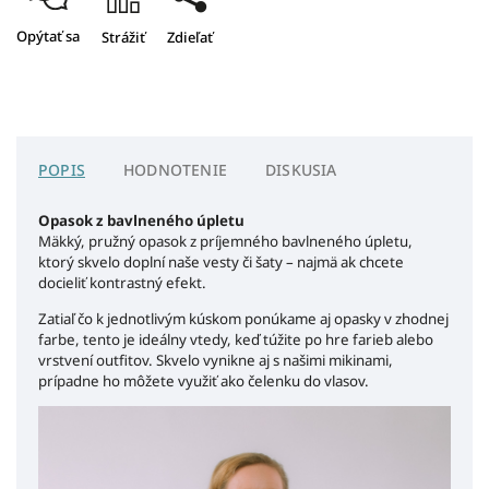
Opýtať sa
Strážiť
Zdieľať
POPIS
HODNOTENIE
DISKUSIA
Opasok z bavlneného úpletu
Mäkký, pružný opasok z príjemného bavlneného úpletu,
ktorý skvelo doplní naše vesty či šaty – najmä ak chcete
docieliť kontrastný efekt.
Zatiaľ čo k jednotlivým kúskom ponúkame aj opasky v zhodnej
farbe, tento je ideálny vtedy, keď túžite po hre farieb alebo
vrstvení outfitov. Skvelo vynikne aj s našimi mikinami,
prípadne ho môžete využiť ako čelenku do vlasov.