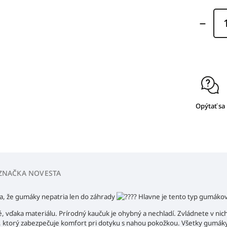
Opýtať sa
ZNAČKA
NOVESTA
a, že gumáky nepatria len do záhrady
Hlavne je tento typ gumákov
 vďaka materiálu. Prírodný kaučuk je ohybný a nechladí. Zvládnete v nich
til, ktorý zabezpečuje komfort pri dotyku s nahou pokožkou. Všetky gumák