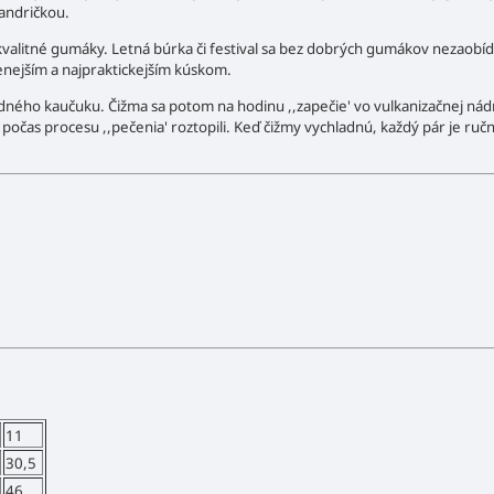
handričkou.
e kvalitné gumáky. Letná búrka či festival sa bez dobrých gumákov nezaobíd
enejším a najpraktickejším kúskom.
ného kaučuku. Čižma sa potom na hodinu ,,zapečie' vo vulkanizačnej nádr
očas procesu ,,pečenia' roztopili. Keď čižmy vychladnú, každý pár je ručn
11
30,5
46