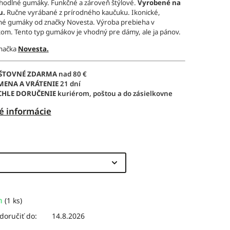
hodlné gumáky. Funkčné a zároveň štýlové.
Vyrobené na
u.
Ručne vyrábané z prírodného kaučuku. Ikonické,
ľné gumáky od značky Novesta. Výroba prebieha v
kom. Tento typ gumákov je vhodný pre dámy, ale ja pánov.
značka
Novesta
.
ŠTOVNÉ ZDARMA
nad 80 €
MENA A VRÁTENIE
21 dní
CHLE DORUČENIE
kuriérom, poštou a do zásielkovne
é informácie
m
(1 ks)
oručiť do:
14.8.2026