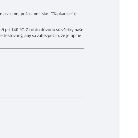
e a v zime, počas mestskej "čľapkanice" (s
ži pri 140 °C. Z tohto dôvodu sú všetky naše
e testovaný, aby sa zabezpečilo, že je úplne