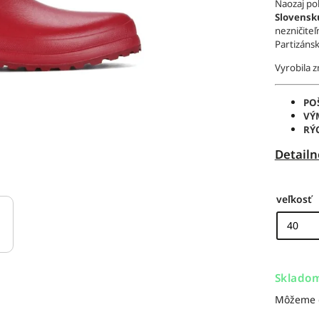
Naozaj po
Slovensk
nezničite
Partizáns
Vyrobila 
PO
VÝ
RÝ
Detailn
veľkosť
Sklado
Môžeme d