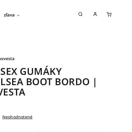
zľava
novinky
blog
o nás
novesta
ISEX GUMÁKY
LSEA BOOT BORDO |
VESTA
Neohodnotené