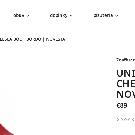
obuv
doplnky
bižutéria
ELSEA BOOT BORDO | NOVESTA
Značka:
UN
CHE
NO
€89