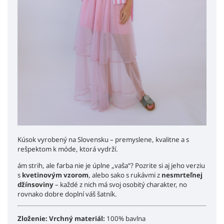
Kúsok vyrobený na Slovensku – premyslene, kvalitne a s
rešpektom k móde, ktorá vydrží.
ám strih, ale farba nie je úplne „vaša“? Pozrite si aj jeho verziu
s
kvetinovým vzorom
, alebo sako s rukávmi z
nesmrteľnej
džínsoviny
– každé z nich má svoj osobitý charakter, no
rovnako dobre doplní váš šatník.
Zloženie:
Vrchný materiál:
100% bavlna