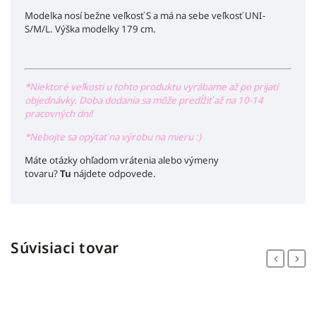
Modelka nosí bežne veľkosť S a má na sebe veľkosť UNI-
S/M/L. Výška modelky 179 cm.
*Niektoré veľkosti u tohto produktu vyrábame až po prijatí
objednávky. Doba dodania sa môže predĺžiť až na 10-14
pracovných dní!
*Nebojte sa opýtať na výrobu na mieru :)
Máte otázky ohľadom vrátenia alebo výmeny
tovaru?
Tu
nájdete odpovede.
Súvisiaci tovar
Previous
Next
náš tip