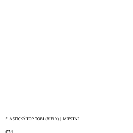
(BIELY) | MIESTNI
TENISKY STAR MASTER WH
€69