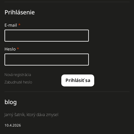
Prihlásenie
E-mail
Heslo
Nová registrácia
Prihlásiť sa
Zabudnuté heslo
blog
Jarný šatník, ktorý dáva zmysel
10.4.2026