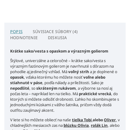
POPIS
SÚVISIACE SÚBORY (4)
HODNOTENIE
DISKUSIA
Krátke sako/vesta s opaskom a výrazným golierom
Štýlové, univerzálne a celoročné – krátke sako/vesta s
výrazným fazónovým golierom je navrhnuté s dôrazom na
pohodlie aj jedinečný vzhľad. Má
voľný strih
a je doplnené o
opasok
, vďaka ktorému ho môžete nosiť
voľne alebo
stiahnuté v páse
, podľa nálady a príležitosti.
Sako je
nepodšité
, so
skráteným rukávom
, a výborne sa nosí aj
počas leta – napríklad len na tielko. Má
praktické vrecká
, do
ktorých si môžete odložiť drobnosti. Ľahko ho skombinujete s
jednoduchými kúskami z vášho šatníka, pričom vždy dodá
outfitu zaujímavý akcent.
V lete si ho môžete obliecť na naše
tielka Tobi
alebo
Oliver
,
v
chladnejších mesiacoch zas na
blúzku Olívia
,
rolák Lin
, alebo