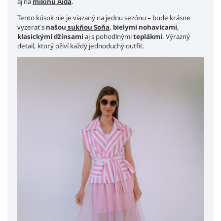
aj na
mikinu Aida
.
Tento kúsok nie je viazaný na jednu sezónu – bude krásne
vyzerať s
našou
sukňou Soňa
,
biely
mi nohavicami
,
klasickými džínsami
aj s pohodlnými
teplákmi
. Výrazný
detail, ktorý oživí každý jednoduchý outfit.