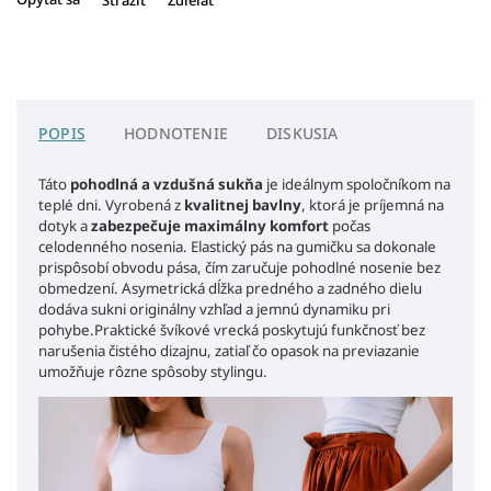
Strážiť
Zdieľať
POPIS
HODNOTENIE
DISKUSIA
Táto
pohodlná a vzdušná sukňa
je ideálnym spoločníkom na
teplé dni. Vyrobená z
kvalitnej bavlny
, ktorá je príjemná na
dotyk a
zabezpečuje maximálny komfort
počas
celodenného nosenia.
Elastický pás na gumičku sa dokonale
prispôsobí obvodu pása, čím zaručuje pohodlné nosenie bez
obmedzení. Asymetrická dĺžka predného a zadného dielu
dodáva sukni originálny vzhľad a jemnú dynamiku pri
pohybe.Praktické švíkové vrecká poskytujú funkčnosť bez
narušenia čistého dizajnu, zatiaľ čo opasok na previazanie
umožňuje rôzne spôsoby stylingu.