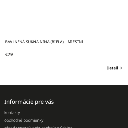
BAVLNENÁ SUKŇA NINA (ČIERNA) | MIESTNI
€79
il
Detail
Informácie pre vás
kontakty
obchodné podmienky
zásady spracúvania osobných údajov