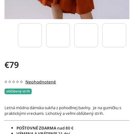
€79
Neohodnotené
obľúbený strih
Letná módna dámska sukňa z pohodlnej bavlny. Je na gumičku s
praktickými vreckami. L
ichotivý a veľmi obľúbený strih.
POŠTOVNÉ ZDARMA
nad 80 €
VÝMENA A VRÁTENIE
21 dní