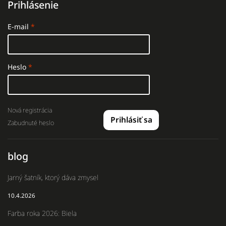
Prihlásenie
E-mail
Heslo
Nová registrácia
Prihlásiť sa
Zabudnuté heslo
blog
Jarný šatník, ktorý dáva zmysel
10.4.2026
Farba roka 2026: Biela