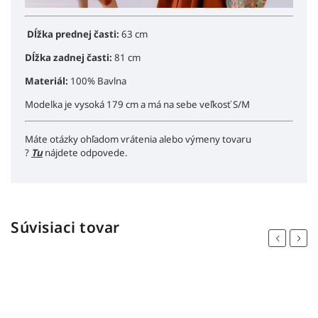
Dĺžka prednej časti:
63 cm
Dĺžka zadnej časti:
81 cm
Materiál:
100% Bavlna
Modelka je vysoká 179 cm a má na sebe veľkosť S/M
Máte otázky ohľadom vrátenia alebo výmeny tovaru
?
Tu
nájdete odpovede.
Súvisiaci tovar
Previous
Next
náš tip