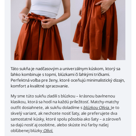
Táto sukňa je nadčasovým a univerzálnym kúskom, ktorý sa
ľahko kombinuje s topmi, blúzkami či ľahkými tričkami.
Perfektná voľba pre ženy, ktoré oceňujú minimalistický dizajn,
komfort a kvalitné spracovanie.
My sme túto sukňu zladili s blúzkou – krásnou bavlnenou
klasikou, ktorá sa hodí na každú príležitosť. Matchy-matchy
outfit dosiahnete, ak sukňu doladíme s
blúzkou Olívia
.
Je to
skvelý variant, ak nechcete nosiť šaty, ale preferujete dva
samostatné kúsky, ktoré spolu pôsobia ako šaty – a zároveň
sa dajú nosiť aj osobitne, alebo skúste inú farby našej
obľúbenej blúzky
Olívii
.