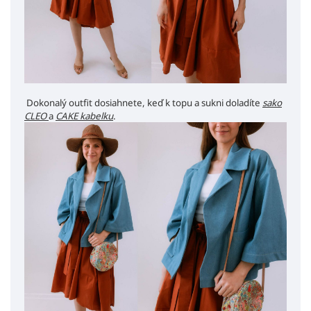
Dokonalý outfit dosiahnete, keď k topu a sukni doladíte
sako
CLEO
a
CAKE kabelku
.