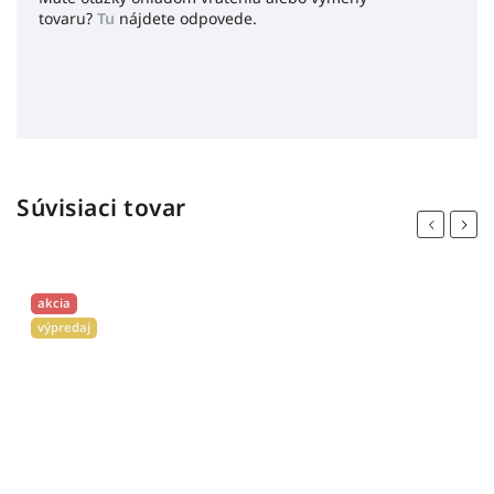
tovaru?
Tu
nájdete odpovede.
Súvisiaci tovar
Previous
Next
akcia
výpredaj