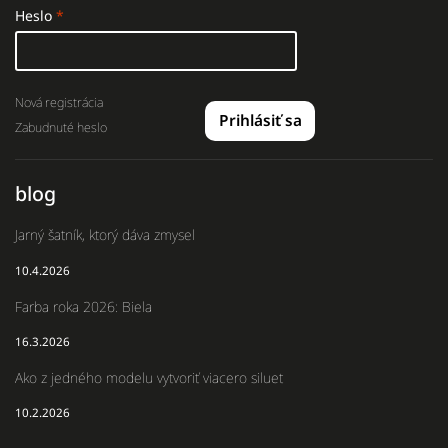
Heslo
Nová registrácia
Prihlásiť sa
Zabudnuté heslo
blog
Jarný šatník, ktorý dáva zmysel
10.4.2026
Farba roka 2026: Biela
16.3.2026
Ako z jedného modelu vytvoriť viacero siluet
10.2.2026