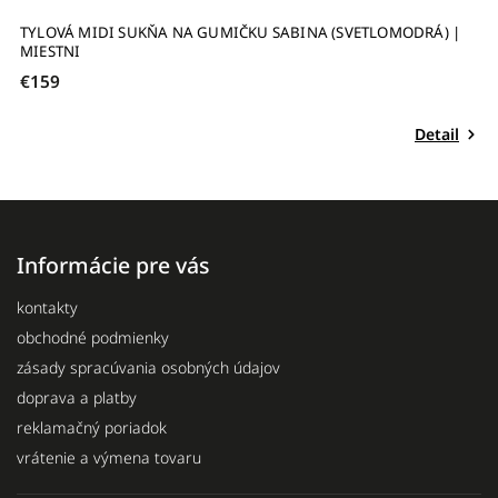
I
TYLOVÁ MIDI SUKŇA NA GUMIČKU SABINA (SVETLOMODRÁ) |
T
MIESTNI
M
€159
€
Detail
Informácie pre vás
kontakty
obchodné podmienky
zásady spracúvania osobných údajov
doprava a platby
reklamačný poriadok
vrátenie a výmena tovaru