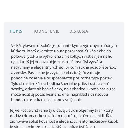
POPIS
HODNOTENIE
DISKUSIA
Veľká tylová midi sukňa je romantickým a výrazným módnym
kúskom, ktorý okamžite upúta pozornosť. Sukňa siaha do
polovice lýtok a je vytvorená z niekoľkých vrstiev jemného
tylu, ktorý jej dodáva objem a vzdušnosť. Tyl vytvára
nadýchaný a elegantný vzhľad, pričom sukňa pôsobí étericky
a ženský.
Pás sukne je zvyčajne elastický, čo zaisťuje
pohodlné nosenie a prispôsobivosť pre rôzne typy postáv.
Tylová midi sukňa sa hodí na špeciálne príležitosti, ako sú
svadby, oslavy alebo večierky, no s vhodnou kombináciou sa
môže nosiť aj počas bežného dňa, napríklad s džínsovou
bundou a teniskami pre kontrastný look.
Jej veľkosť a vrstvenie tylu dávajú sukni objemný tvar, ktorý
dodáva dramatickosť každému outfitu, pričom jej midi dĺžka
zachováva sofistikovanosť a eleganciu. Tento nadčasový kúsok
je stelesnením ženskosti a štýlu a môže byť ľahko