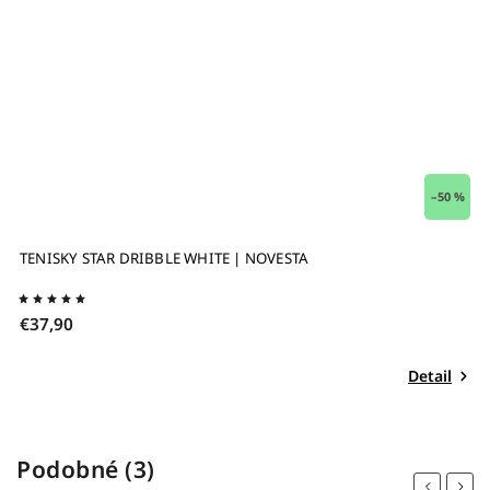
–50 %
TENISKY STAR DRIBBLE WHITE | NOVESTA
D
€37,90
€
Detail
Podobné (3)
Previous
Next