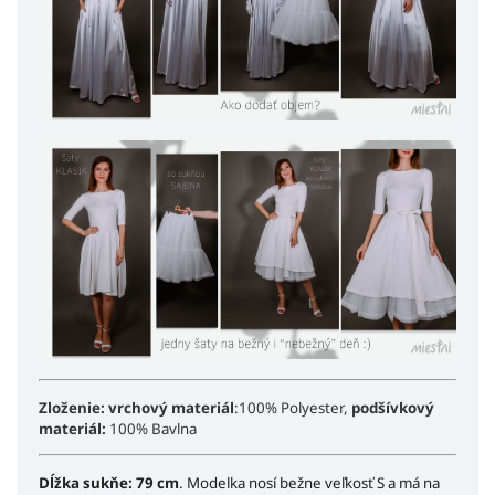
Zloženie:
vrchový materiál
:100% Polyester,
podšívkový
materiál:
100% Bavlna
Dĺžka sukňe: 79 cm
. Modelka nosí bežne veľkosť S a má na