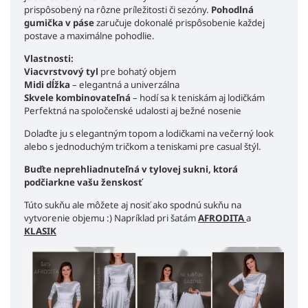
prispôsobený na rôzne príležitosti či sezóny.
Pohodlná
gumička v páse
zaručuje dokonalé prispôsobenie každej
postave a maximálne pohodlie.
Vlastnosti:
Viacvrstvový tyl
pre bohatý objem
Midi dĺžka
– elegantná a univerzálna
Skvele kombinovateľná
– hodí sa k teniskám aj lodičkám
Perfektná na spoločenské udalosti aj bežné nosenie
Dolaďte ju s elegantným topom a lodičkami na večerný look
alebo s jednoduchým tričkom a teniskami pre casual štýl.
Buďte neprehliadnuteľná v tylovej sukni, ktorá
podčiarkne vašu ženskosť
Túto sukňu ale môžete aj nosiť ako spodnú sukňu na
vytvorenie objemu :) Napríklad pri šatám
AFRODITA
a
KLASIK