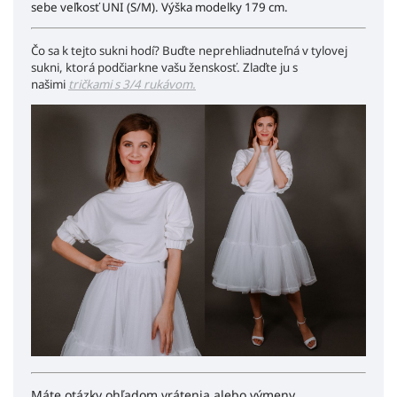
sebe veľkosť UNI (S/M). Výška modelky 179 cm.
Čo sa k tejto sukni hodí? Buďte neprehliadnuteľná v tylovej
sukni, ktorá podčiarkne vašu ženskosť. Zlaďte ju s
našimi
tričkami s 3/4 rukávom.
Máte otázky ohľadom vrátenia alebo výmeny