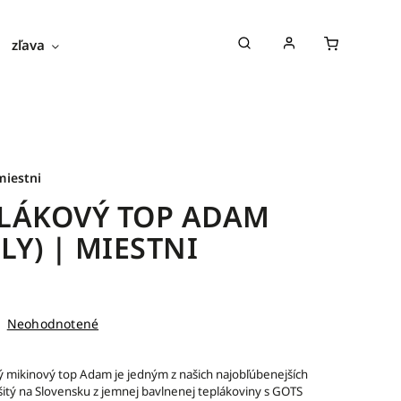
zľava
novinky
blog
o nás
miestni
LÁKOVÝ TOP ADAM
ELY) | MIESTNI
Neohodnotené
 mikinový top Adam je jedným z našich najobľúbenejších
šitý na Slovensku z jemnej bavlnenej teplákoviny s GOTS