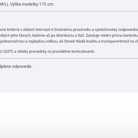
/M/L). Výška modelky 175 cm.
ísne kritériá v oblasti šetrnosti k životnému prostrediu a spoločenskej zodpovedn
kých jeho fázach, balenie až po distribúciu a tlač. Zaisťuje nielen prísnu kontrolu
da jednoznačnou a najlepšou voľbou, ak človek hľadá kvalitu a transparentnosť vo 
ámci GOTS a všetky prevádzky sú pravidelne kontrolované.
ájdete odpovede.