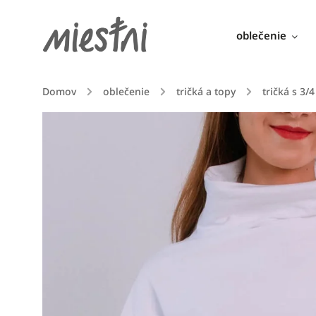
oblečenie
Domov
/
oblečenie
/
tričká a topy
/
tričká s 3/