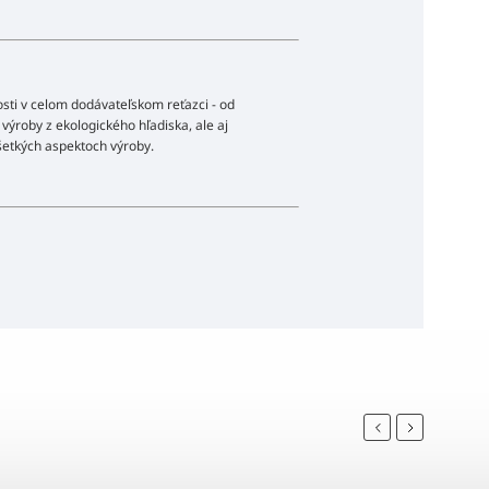
osti v celom dodávateľskom reťazci - od
 výroby z ekologického hľadiska, ale aj
všetkých aspektoch výroby.
Previous
Next