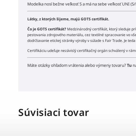
Modelka nosí bežne veľkosť S a má na sebe veľkosť UNI (S
Látky, z ktorých šijeme, majú GOTS certifikát.
Čo je GOTS certifikát?
Medzinárodný certifikát, ktorý sleduje pr
pestovania zdrojového materiálu, cez textilné spracovanie vo všet
dodržiavanie etickej stránky výroby v súlade s Fair Trade. Je te
Certifikáciu udeľuje nezávislý certifikačný orgán schválený v r
Máte otázky ohľadom vrátenia alebo výmeny tovaru?
Tu
n
Súvisiaci tovar