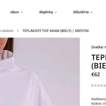
obuv
doplnky
bižutéria
4 rukávmi
/
TEPLÁKOVÝ TOP ADAM (BIELY) | MIESTNI
Značka:
TEP
(BI
€62
Nadčasový
kúskov. U