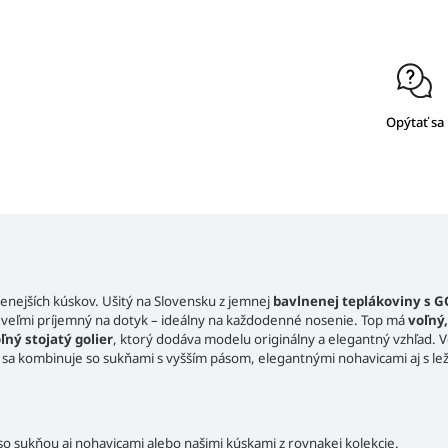
Opýtať sa
enejších kúskov. Ušitý na Slovensku z jemnej
bavlnenej teplákoviny s G
ň veľmi príjemný na dotyk – ideálny na každodenné nosenie.
Top má
voľný,
ľný stojatý golier
, ktorý dodáva modelu originálny a elegantný vzhľad. 
sa kombinuje so sukňami s vyšším pásom, elegantnými nohavicami aj s le
o sukňou aj nohavicami alebo našimi kúskami z rovnakej kolekcie.