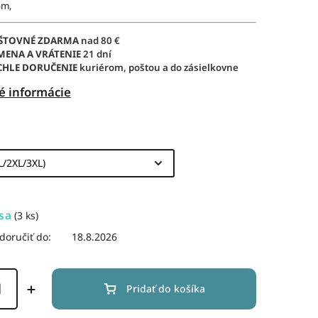
om,
ŠTOVNÉ ZDARMA
nad 80 €
MENA A VRÁTENIE
21 dní
CHLE DORUČENIE
kuriérom, poštou a do zásielkovne
é informácie
sa
(3 ks)
oručiť do:
18.8.2026
Pridať do košíka