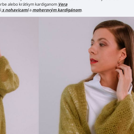
 farbe alebo krátkym kardiganom
Vera
i
s nohavicami
a
moherovým kardigánom
.