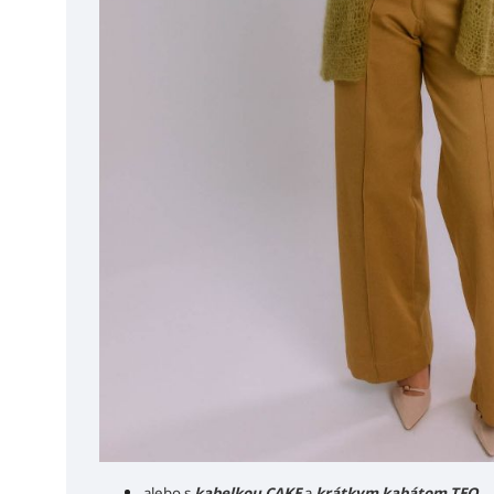
alebo s
kabelkou CAKE
a
krátkym kabátom TEO