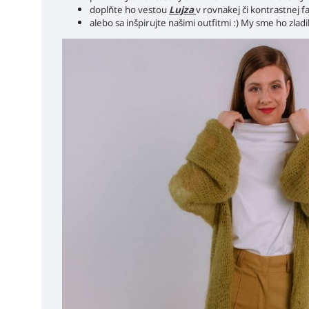
doplňte ho vestou
Lujza
v rovnakej či kontrastnej
alebo sa inšpirujte našimi outfitmi :) My sme ho zladil