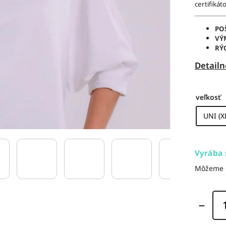
certifikát
PO
VÝ
RÝ
Detailn
veľkosť
Vyrába 
Môžeme d