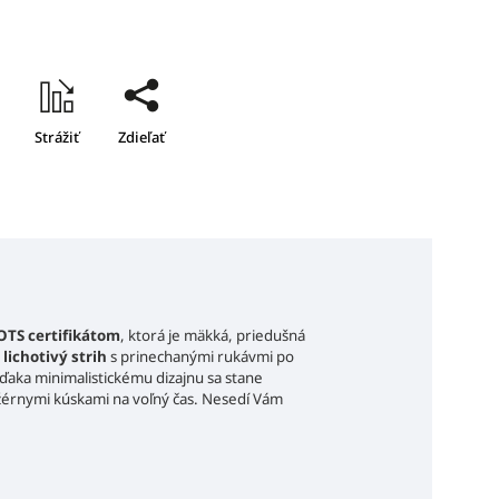
Strážiť
Zdieľať
OTS certifikátom
, ktorá je mäkká, priedušná
 lichotivý strih
s prinechanými rukávmi po
Vďaka minimalistickému dizajnu sa stane
žérnymi kúskami na voľný čas. Nesedí Vám