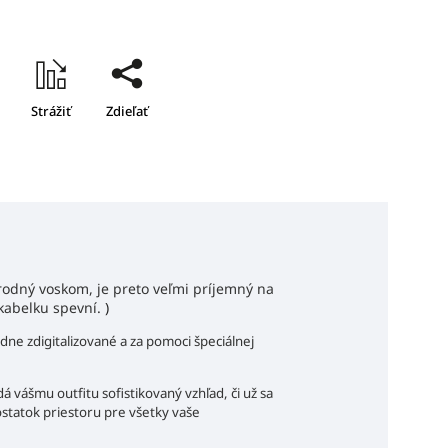
Strážiť
Zdieľať
írodný voskom, je preto veľmi príjemný na
 kabelku spevní.
)
ne zdigitalizované a za pomoci špeciálnej
á vášmu outfitu sofistikovaný vzhľad, či už sa
ostatok priestoru pre všetky vaše