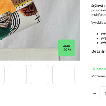
Štýlová a
prispôsob
multifunk
Vyrobila 
PO
VÝ
RÝ
€142
–20 %
Detailn
Sklado
Môžeme d