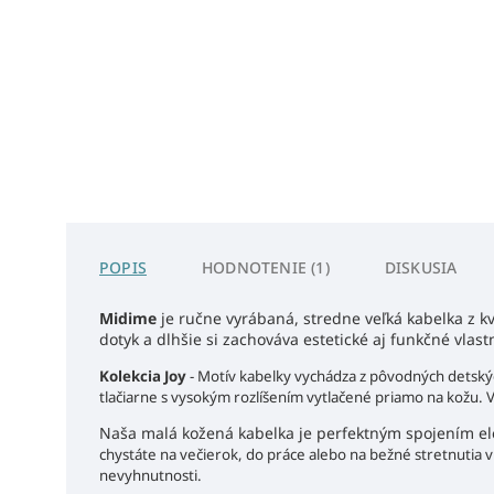
POPIS
HODNOTENIE (1)
DISKUSIA
Midime
je ručne vyrábaná, stredne veľká kabelka z kv
dotyk a dlhšie si zachováva estetické aj funkčné vlas
Kolekcia Joy
- Motív kabelky vychádza z pôvodných detskýc
tlačiarne s vysokým rozlíšením vytlačené priamo na kožu. V
Naša malá kožená kabelka je perfektným spojením eleg
chystáte na večierok, do práce alebo na bežné stretnutia 
nevyhnutnosti.