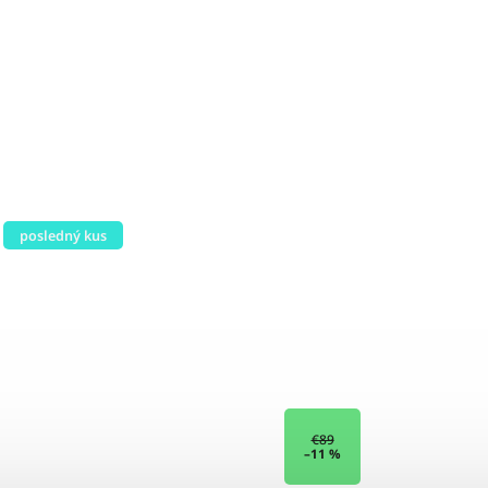
€89
–11 %