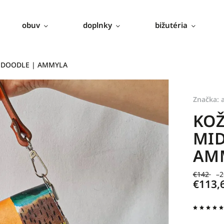
obuv
doplnky
bižutéria
Y DOODLE | AMMYLA
Značka:
KOŽ
MID
AM
€142
–2
€113,