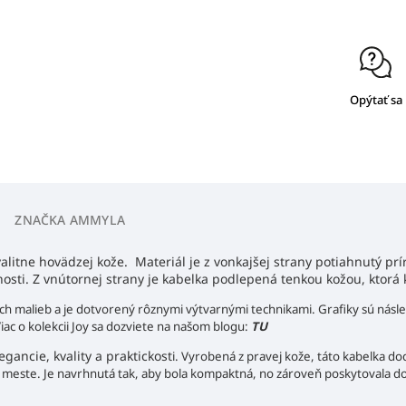
Opýtať sa
ZNAČKA
AMMYLA
alitne hovädzej kože. Materiál je z vonkajšej strany potiahnutý pr
tnosti. Z vnútornej strany je kabelka podlepená tenkou kožou, ktorá
h malieb a je dotvorený rôznymi výtvarnými technikami. Grafiky sú násled
iac o kolekcii Joy sa dozviete na našom blogu:
TU
ancie, kvality a praktickost
i. Vyrobená z pravej kože, táto kabelka dod
v meste. Je navrhnutá tak, aby bola kompaktná, no zároveň poskytovala d