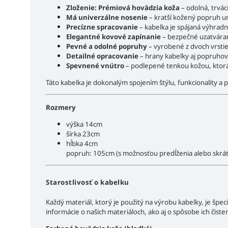
Zloženie: Prémiová hovädzia koža
– odolná, trvác
Má univerzálne nosenie
– kratší kožený popruh u
Precízne spracovanie
– kabelka je spájaná výhrad
Elegantné kovové zapínanie
– bezpečné uzatvára
Pevné a odolné popruhy
– vyrobené z dvoch vrstie
Detailné opracovanie
– hrany kabelky aj popruhov 
Spevnené vnútro
– podlepené tenkou kožou, ktorá 
Táto kabelka je dokonalým spojením štýlu, funkcionality a 
Rozmery
výška 14cm
šírka 23cm
hĺbka 4cm
popruh: 105cm (s možnosťou predĺženia alebo skrát
Starostlivosť o kabelku
Každý materiál, ktorý je použitý na výrobu kabelky, je špecif
informácie o našich materiáloch, ako aj o spôsobe ich čiste