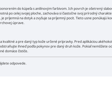
 ponorením do kúpeľa s anilínovým farbivom. Ich povrch je ošetrený slabo
otná po celej svojej ploche, zachováva si čiastočne svoj prírodný charakte
 je príjemná na dotyk a zvyšuje sa príjemný pocit. Tieto usne ponúkajú ko
vrchovej úprave.
kvalitné a pre daný typ kože určené prípravky. Pred aplikáciou akéhoko
 odstraňujte ihneď podľa pokynov pre daný druh kože. Pokiaľ nemôžete od
né domáce čističe.
ájdete odpovede.