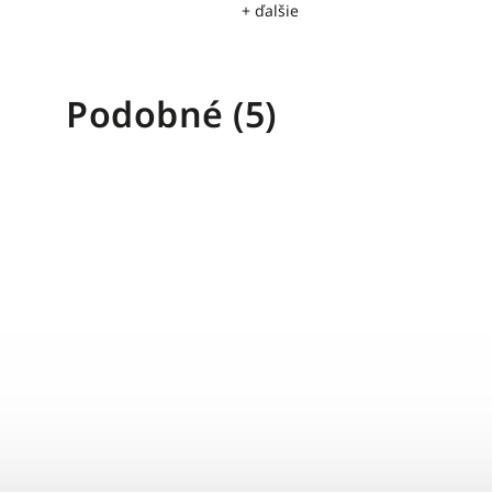
ie
Podobné (5)
posledný kus