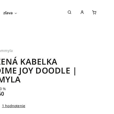
zľava
novinky
blog
o nás
ammyla
ENÁ KABELKA
IME JOY DOODLE |
MYLA
0 %
60
1 hodnotenie