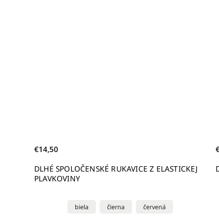
bestseller
€185
VICE Z ELASTICKEJ
DLHÉ LESKLÉ ŠATY EMA (ČIERNE) |
červená