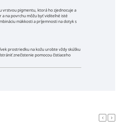
u vrstvou pigmentu, ktorá ho zjednocuje a
r a na povrchu môžu byť viditeľné isté
mbináciu mäkkosti a príjemnosti na dotyk s
ľvek prostriedku na kožu urobte vždy skúšku
strániť znečistenie pomocou čistiaceho
Previous
Next