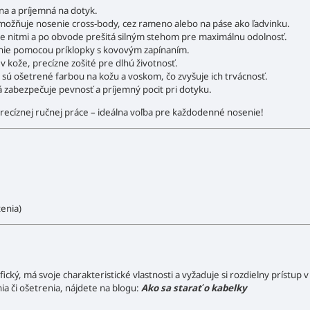
na a príjemná na dotyk.
možňuje nosenie cross-body, cez rameno alebo na páse ako ľadvinku.
ne nitmi a po obvode prešitá silným stehom pre maximálnu odolnosť.
nie pomocou príklopky s kovovým zapínaním.
v kože, precízne zošité pre dlhú životnosť.
sú ošetrené farbou na kožu a voskom, čo zvyšuje ich trvácnosť.
zabezpečuje pevnosť a príjemný pocit pri dotyku.
precíznej ručnej práce – ideálna voľba pre každodenné nosenie!
enia)
ický, má svoje charakteristické vlastnosti a vyžaduje si rozdielny prístup v
nia či ošetrenia, nájdete na blogu:
Ako sa starať o kabelky