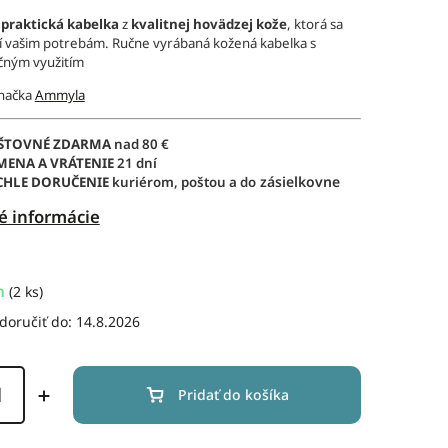
 praktická kabelka
z
kvalitnej hovädzej kože
, ktorá sa
í vašim potrebám. Ručne vyrábaná kožená kabelka s
čným využitím
značka
Ammyla
ŠTOVNÉ ZDARMA
nad 80 €
MENA A VRÁTENIE
21 dní
zás
ielkovne
CHLE DORUČENIE
kuriérom, poštou a do
é informácie
m
(2 ks)
oručiť do:
14.8.2026
Pridať do košíka