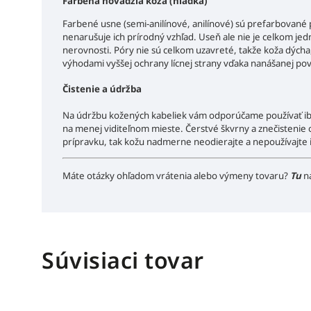
Farbená hovädzia koža (hladká)
Farbené usne (semi-anilínové, anilínové) sú prefarbované
nenarušuje ich prírodný vzhľad. Useň ale nie je celkom jedn
nerovnosti. Póry nie sú celkom uzavreté, takže koža dýcha,
výhodami vyššej ochrany lícnej strany vďaka nanášanej po
Čistenie a údržba
Na údržbu kožených kabeliek vám odporúčame používať iba 
na menej viditeľnom mieste. Čerstvé škvrny a znečistenie
prípravku, tak kožu nadmerne neodierajte a nepoužívajte i
Máte otázky ohľadom vrátenia alebo výmeny tovaru?
Tu
n
Súvisiaci tovar