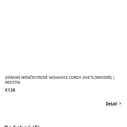
DÁMSKE MENČESTROVÉ NOHAVICE CORDY (SVETLOMODRÉ) |
B
MIESTNI
€128
€
Detail