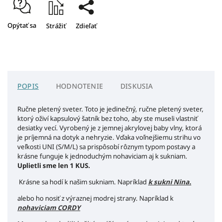
Opýtať sa
Strážiť
Zdieľať
POPIS
HODNOTENIE
DISKUSIA
Ručne pletený sveter. Toto je j
edinečný, ručne pletený sveter,
ktorý oživí kapsulový šatník bez toho, aby ste museli vlastniť
desiatky vecí. Vyrobený je z jemnej akrylovej baby vlny, ktorá
je príjemná na dotyk a nehryzie. Vďaka voľnejšiemu strihu vo
veľkosti UNI (S/M/L) sa prispôsobí rôznym typom postavy a
krásne funguje k jednoduchým nohaviciam aj k sukniam.
Uplietli sme len 1 KUS.
Krásne sa hodí k našim sukniam. Napríklad
k sukni Nina.
alebo ho nosiť z výraznej modrej strany. Napríklad k
nohaviciam CORDY