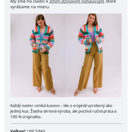
My sme ho zladili k
žltým džínovým nohaviciam
, ktoré
vyrábame na mieru.
Každý sveter vzniká kusovo – ide o originál vyrobený ako
jediný kus. Žiadna sériová výroba, ale poctivá ručná práca a
100 % originalita.
Veľkosť:
UNI S/M/L