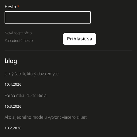
Heslo
Nová registrácia
Prihlásiť sa
Zabudnuté heslo
blog
Jarný šatník, ktorý dáva zmysel
10.4.2026
Farba roka 2026: Biela
16.3.2026
Ako z jedného modelu vytvoriť viacero siluet
10.2.2026