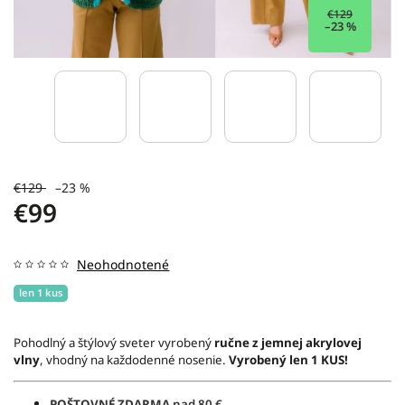
€129
–23 %
€129
–23 %
€99
Neohodnotené
len 1 kus
Pohodlný a štýlový sveter vyrobený
ručne z jemnej akrylovej
vlny
, vhodný na každodenné nosenie.
Vyrobený len 1 KUS!
POŠTOVNÉ ZDARMA
nad 80 €