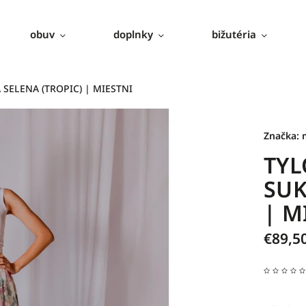
obuv
doplnky
bižutéria
SELENA (TROPIC) | MIESTNI
Značka:
TYL
SUK
| M
€89,5