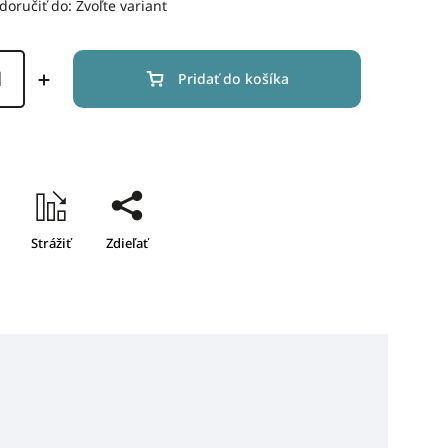
oručiť do:
Zvoľte variant
Pridať do košíka
Strážiť
Zdieľať