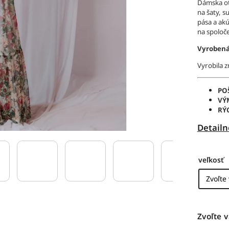
Dámska ot
na šaty, s
pása a akú
na spoloč
Vyrobená
Vyrobila 
PO
VÝ
RÝ
Detailn
veľkosť
Zvoľte v