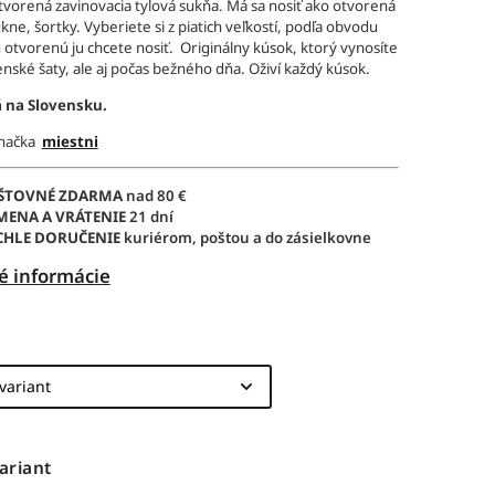
vorená zavinovacia tylová sukňa. Má sa nosiť ako otvorená
ukne, šortky. Vyberiete si z piatich veľkostí, podľa obvodu
 otvorenú ju chcete nosiť. Originálny kúsok, ktorý vynosíte
enské šaty, ale aj počas bežného dňa. Oživí každý kúsok.
 na Slovensku.
značka
miestni
ŠTOVNÉ ZDARMA
nad 80 €
MENA A VRÁTENIE
21 dní
CHLE DORUČENIE
kuriérom, poštou a do zásielkovne
é informácie
ariant