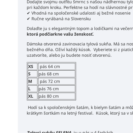
Dodajte svojmu outfitu šmrnc s našou nádhernou tylo
pri každom kroku. Perfektne sa hodí na slávnostné prí
✔ Vhodná na spoločenské udalosti aj bežné nosenie
✔ Ručne vyrábaná na Slovensku
Dolaďte ju s elegantným topom a lodičkami na večern
ktorá podčiarkne vašu ženskosť.
Dámska otvorená zavinovacia tylová sukňa. Má sa nosiť
bežného dňa. Oživí každý kúsok. Vyberiete si z piatich
uzatvoríte, alebo ju budete nosiť otvorenú.
XS
pás 64 cm
S
pás 68 cm
M
pás 72 cm
L
pás 76 cm
XL
pás 80 cm
Hodí sa k spoločenským šatám, k bielym šatám a môže
krátkym šortkám na letný festival. Kúsok, ktorý sa v s
Tylovú sukňu SELENA
ju u nás v 4 farbách.