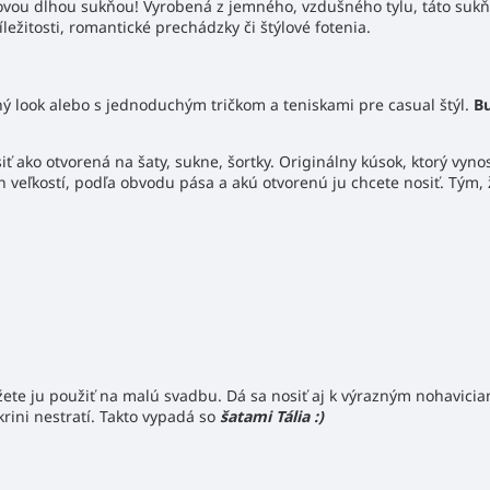
vou dlhou sukňou! Vyrobená z jemného, vzdušného tylu, táto sukňa
ležitosti, romantické prechádzky či štýlové fotenia.
ý look alebo s jednoduchým tričkom a teniskami pre casual štýl.
Bu
 ako otvorená na šaty, sukne, šortky. Originálny kúsok, ktorý vynos
 veľkostí, podľa obvodu pása a akú otvorenú ju chcete nosiť. Tým, že
te ju použiť na malú svadbu. Dá sa nosiť aj k výrazným nohaviciam
krini nestratí. Takto vypadá so
šatami Tália :)