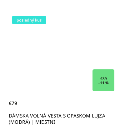
posledný kus
€89
–11 %
€79
DÁMSKA VOĽNÁ VESTA S OPASKOM LUJZA
(MODRÁ) | MIESTNI