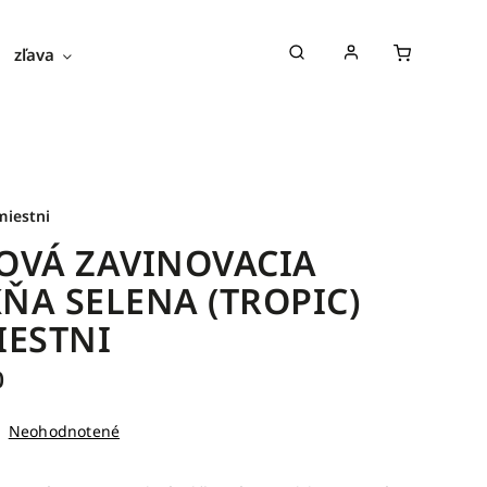
zľava
novinky
blog
o nás
miestni
OVÁ ZAVINOVACIA
ŇA SELENA (TROPIC)
IESTNI
0
Neohodnotené