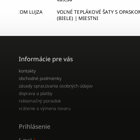
 S OPASKOM LUJZA
VOĽNÉ TEPLÁKOVÉ ŠATY S OPASK
(BIELE) | MIESTNI
Informácie pre vás
kontakty
obchodné podmienky
zásady spracúvania osobných údajov
doprava a platby
reklamačný poriadok
vrátenie a výmena tovaru
Prihlásenie
E-mail