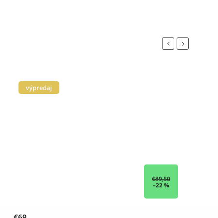
Previous
Next
výpredaj
€89,50
–22 %
€69