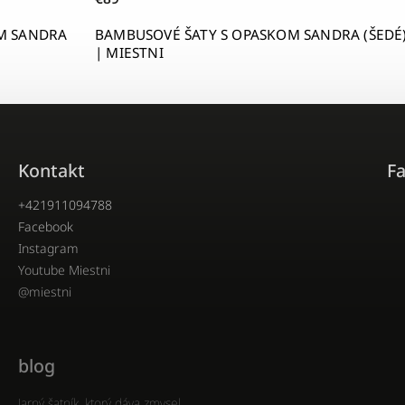
OM SANDRA
BAMBUSOVÉ ŠATY S OPASKOM SANDRA (ŠEDÉ
| MIESTNI
Kontakt
F
+421911094788
Facebook
Instagram
Youtube Miestni
@miestni
blog
Jarný šatník, ktorý dáva zmysel