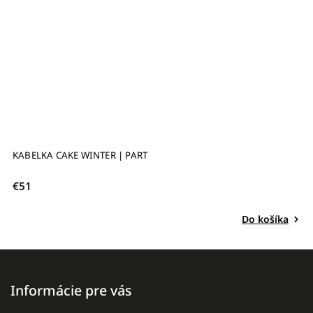
KABELKA CAKE WINTER | PART
K
€51
€
Do košíka
Informácie pre vás