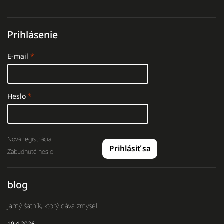
Prihlásenie
E-mail
Heslo
Nová registrácia
Prihlásiť sa
Zabudnuté heslo
blog
Jarný šatník, ktorý dáva zmysel
10.4.2026