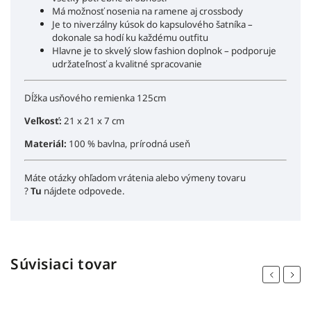
Má možnosť nosenia na ramene aj crossbody
Je to niverzálny kúsok do kapsulového šatníka –
dokonale sa hodí ku každému outfitu
Hlavne je to skvelý slow fashion doplnok – podporuje
udržateľnosť a kvalitné spracovanie
Dĺžka usňového remienka 125cm
Veľkosť:
21 x 21 x 7 cm
Materiál:
100 % bavlna, prírodná useň
Máte otázky ohľadom vrátenia alebo výmeny tovaru
?
Tu
nájdete odpovede.
Súvisiaci tovar
Previous
Next