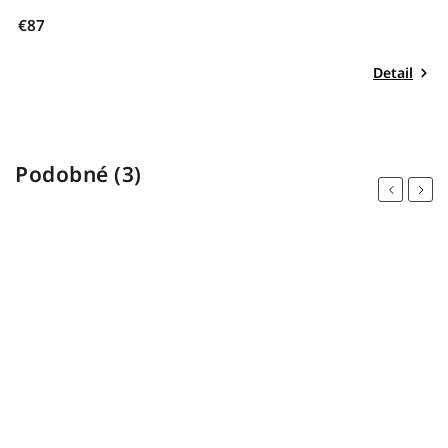
€87
€
Detail
Podobné (3)
Previous
Next