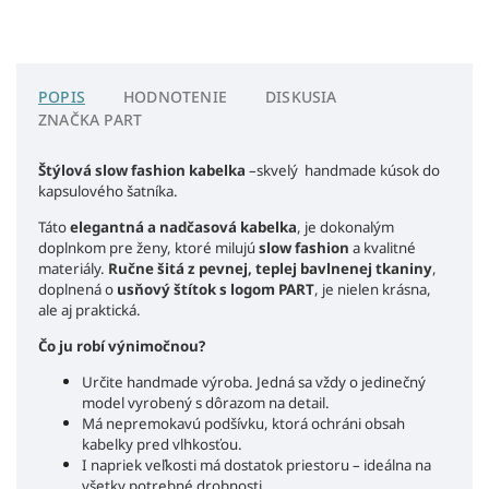
POPIS
HODNOTENIE
DISKUSIA
ZNAČKA
PART
Štýlová slow fashion kabelka
–skvelý handmade kúsok do
kapsulového šatníka.
Táto
elegantná a nadčasová kabelka
, je dokonalým
doplnkom pre ženy, ktoré milujú
slow fashion
a kvalitné
materiály.
Ručne šitá z pevnej, teplej bavlnenej tkaniny
,
doplnená o
usňový štítok s logom PART
, je nielen krásna,
ale aj praktická.
Čo ju robí výnimočnou?
Určite handmade výroba. Jedná sa vždy o jedinečný
model vyrobený s dôrazom na detail.
Má nepremokavú podšívku, ktorá ochráni obsah
kabelky pred vlhkosťou.
I napriek veľkosti má dostatok priestoru – ideálna na
všetky potrebné drobnosti