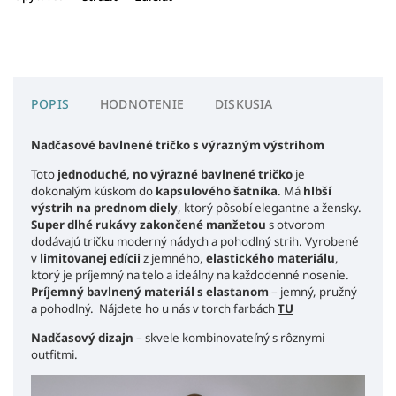
POPIS
HODNOTENIE
DISKUSIA
Nadčasové bavlnené tričko s výrazným výstrihom
Toto
jednoduché, no výrazné bavlnené tričko
je
dokonalým kúskom do
kapsulového šatníka
. Má
hlbší
výstrih na prednom diely
, ktorý pôsobí elegantne a žensky.
Super dlhé rukávy zakončené manžetou
s otvorom
dodávajú tričku moderný nádych a pohodlný strih. Vyrobené
v
limitovanej edícii
z jemného,
elastického materiálu
,
ktorý je príjemný na telo a ideálny na každodenné nosenie.
Príjemný bavlnený materiál s elastanom
– jemný, pružný
a pohodlný. Nájdete ho u nás v torch farbách
TU
Nadčasový dizajn
– skvele kombinovateľný s rôznymi
outfitmi.