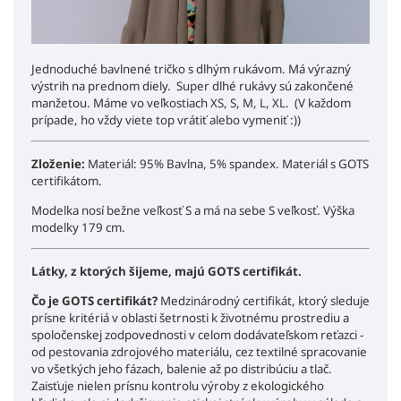
Jednoduché bavlnené tričko s dlhým rukávom. Má výrazný
výstrih na prednom diely. Super dlhé rukávy sú zakončené
manžetou. Máme vo veľkostiach XS, S, M, L, XL. (V každom
prípade, ho vždy viete top vrátiť alebo vymeniť :))
Zloženie:
Materiál: 95% Bavlna, 5% spandex. Materiál s GOTS
certifikátom.
Modelka nosí bežne veľkosť S a má na sebe S veľkosť. Výška
modelky 179 cm.
Látky, z ktorých šijeme, majú GOTS certifikát.
Čo je GOTS certifikát?
Medzinárodný certifikát, ktorý sleduje
prísne kritériá v oblasti šetrnosti k životnému prostrediu a
spoločenskej zodpovednosti v celom dodávateľskom reťazci -
od pestovania zdrojového materiálu, cez textilné spracovanie
vo všetkých jeho fázach, balenie až po distribúciu a tlač.
Zaisťuje nielen prísnu kontrolu výroby z ekologického