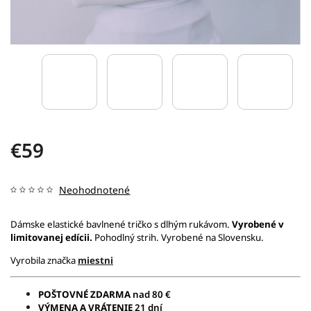
€59
Neohodnotené
Dámske elastické bavlnené tričko s dlhým rukávom.
Vyrobené v
limitovanej edícii.
Pohodlný strih. Vyrobené na Slovensku.
Vyrobila značka
miestni
POŠTOVNÉ ZDARMA
nad 80 €
VÝMENA A VRÁTENIE
21 dní