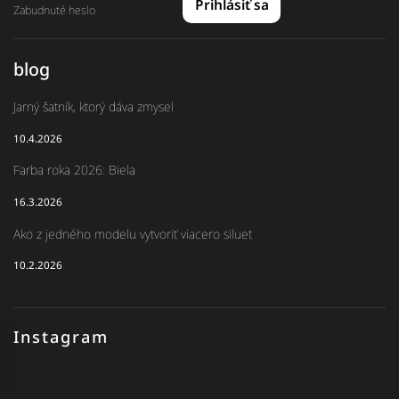
Prihlásiť sa
Zabudnuté heslo
blog
Jarný šatník, ktorý dáva zmysel
10.4.2026
Farba roka 2026: Biela
16.3.2026
Ako z jedného modelu vytvoriť viacero siluet
10.2.2026
Instagram