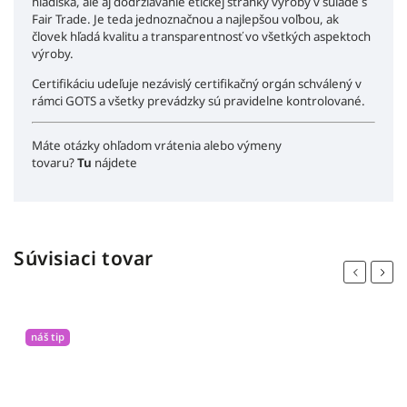
hľadiska, ale aj dodržiavanie etickej stránky výroby v súlade s
Fair Trade. Je teda jednoznačnou a najlepšou voľbou, ak
človek hľadá kvalitu a transparentnosť vo všetkých aspektoch
výroby.
Certifikáciu udeľuje nezávislý certifikačný orgán schválený v
rámci GOTS a všetky prevádzky sú pravidelne kontrolované.
Máte otázky ohľadom vrátenia alebo výmeny
tovaru?
Tu
nájdete
Súvisiaci tovar
Previous
Next
náš tip