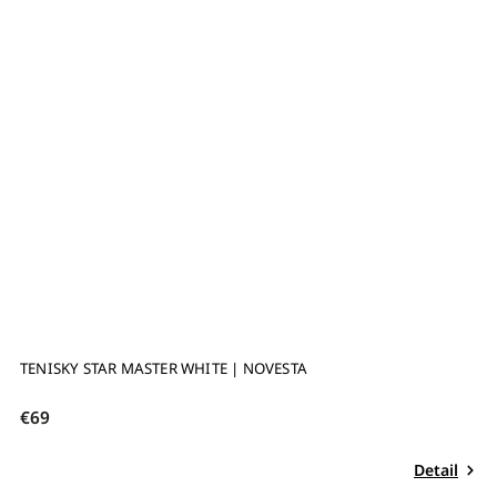
TENISKY STAR MASTER WHITE | NOVESTA
F
€69
€
Detail