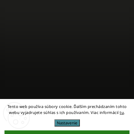
Tento web používa súbory cookie. Ďalším prechádzaním tohto
Sledovať na Instagrame
webu vyjadrujete súhlas s ich používaním. Viac informácií
tu
.
Nastavenie
Copyright 2026
miestni
. Všetky práva vyhradené.