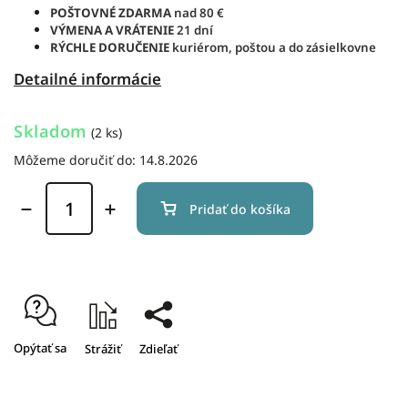
POŠTOVNÉ ZDARMA
nad 80 €
VÝMENA A VRÁTENIE
21 dní
RÝCHLE DORUČENIE
kuriérom, poštou a do zásielkovne
Detailné informácie
Skladom
(2 ks)
Môžeme doručiť do:
14.8.2026
Pridať do košíka
Opýtať sa
Strážiť
Zdieľať