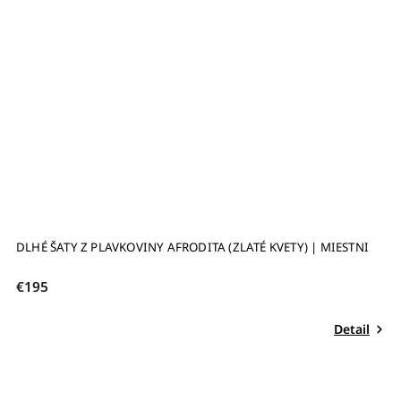
DLHÉ ŠATY Z PLAVKOVINY AFRODITA (ZLATÉ KVETY) | MIESTNI
D
€195
€
Detail