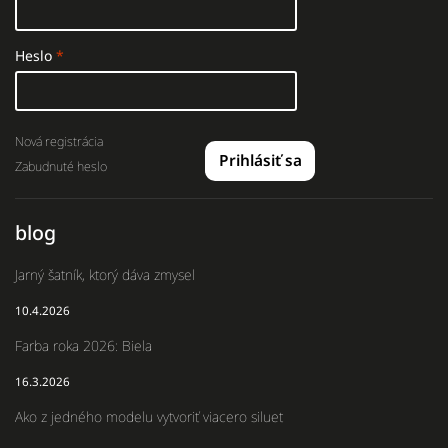
Heslo
Nová registrácia
Prihlásiť sa
Zabudnuté heslo
blog
Jarný šatník, ktorý dáva zmysel
10.4.2026
Farba roka 2026: Biela
16.3.2026
Ako z jedného modelu vytvoriť viacero siluet