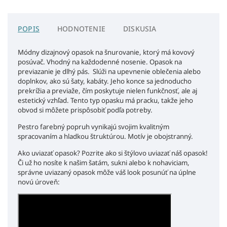
POPIS
HODNOTENIE
DISKUSIA
Módny dizajnový opasok na šnurovanie, ktorý má kovový
posúvač. Vhodný na každodenné nosenie. Opasok na
previazanie je dlhý pás. Slúži na upevnenie oblečenia alebo
doplnkov, ako sú šaty, kabáty. Jeho konce sa jednoducho
prekrížia a previaže, čím poskytuje nielen funkčnosť, ale aj
estetický vzhľad. Tento typ opasku má pracku, takže jeho
obvod si môžete prispôsobiť podľa potreby.
Pestro farebný popruh vynikajú svojim kvalitným
spracovaním a hladkou štruktúrou. Motív je obojstranný.
Ako uviazať opasok? Pozrite ako si štýlovo uviazať náš opasok!
Či už ho nosíte k našim šatám, sukni alebo k nohaviciam,
správne uviazaný opasok môže váš look posunúť na úplne
novú úroveň: