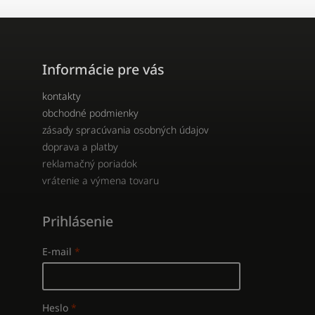
Informácie pre vás
kontakty
obchodné podmienky
zásady spracúvania osobných údajov
doprava a platby
reklamačný poriadok
vrátenie a výmena tovaru
Prihlásenie
E-mail
Heslo