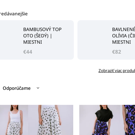
redávanejšie
BAMBUSOVÝ TOP
BAVLNENÉ
OTO (ŠEDÝ) |
OLÍVIA (Č
MIESTNI
MIESTNI
€44
€82
Zobraziť viac produ
Odporúčame
Najlacnejšie
Najdrahšie
Najpredávanejšie
Abecedne