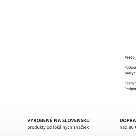
Prečo 
Podpo
malých
Každý
Podpor
VYROBENÉ NA SLOVENSKU
DOPRA
produkty od lokálnych značiek
nad 80 