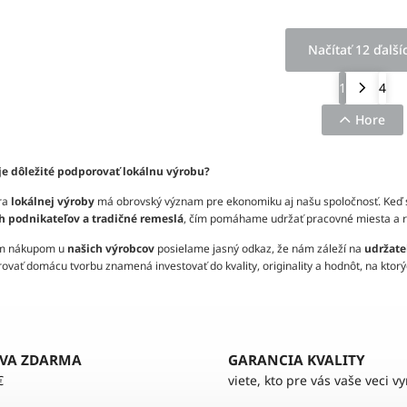
Načítať 12 ďalší
1
4
Hore
je dôležité podporovať lokálnu výrobu?
ra
lokálnej výroby
má obrovský význam pre ekonomiku aj našu spoločnosť. Keď
 podnikateľov a tradičné remeslá
, čím pomáhame udržať pracovné miesta a r
m nákupom u
našich výrobcov
posielame jasný odkaz, že nám záleží na
udržate
ovať domácu tvorbu znamená investovať do kvality, originality a hodnôt, na ktorý
VA ZDARMA
GARANCIA KVALITY
€
viete, kto pre vás vaše veci v