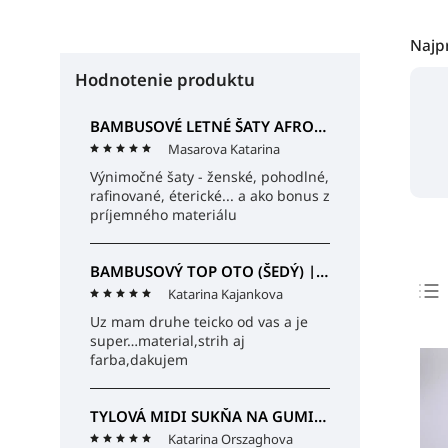
Najp
Hodnotenie produktu
BAMBUSOVÉ LETNÉ ŠATY AFRODITA (ČIERNE) | MIESTNI
Masarova Katarina
Výnimočné šaty - ženské, pohodlné,
rafinované, éterické... a ako bonus z
príjemného materiálu
BAMBUSOVÝ TOP OTO (ŠEDÝ) | MIESTNI
Katarina Kajankova
Uz mam druhe teicko od vas a je
super…material,strih aj
farba,dakujem
TYLOVÁ MIDI SUKŇA NA GUMIČKU SABINA (ČIERNA) | MIESTNI
Katarina Orszaghova