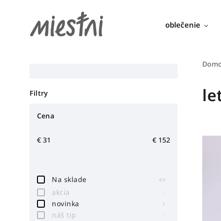
oblečenie
Dom
le
Filtry
Cena
€
31
€
152
Na sklade
40
akcia
0
novinka
1
náš tip
0