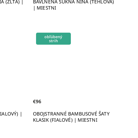
A (ŽLTÁ) |
BAVLNENÁ SUKŇA NINA (TEHLOVÁ)
| MIESTNI
obľúbený
strih
€96
IALOVÝ) |
OBOJSTRANNÉ BAMBUSOVÉ ŠATY
KLASIK (FIALOVÉ) | MIESTNI