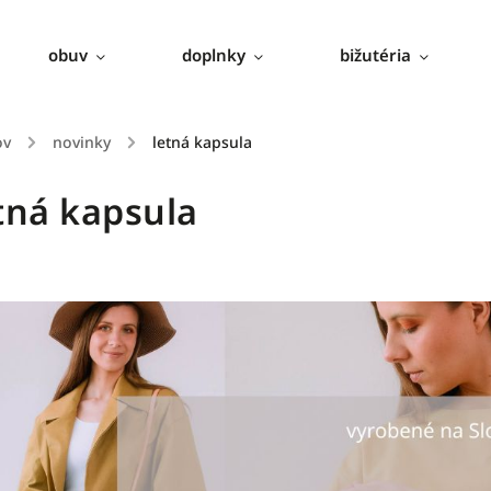
obuv
doplnky
bižutéria
ov
/
novinky
/
letná kapsula
tná kapsula