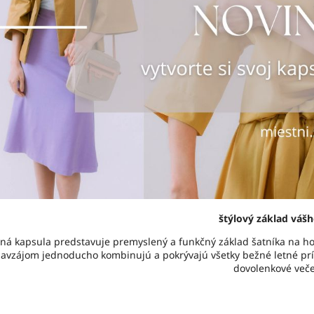
štýlový základ vášh
tná kapsula predstavuje premyslený a funkčný základ šatníka na ho
avzájom jednoducho kombinujú a pokrývajú všetky bežné letné príle
dovolenkové veče