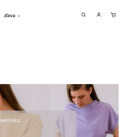
zľava
novinky
blog
o nás