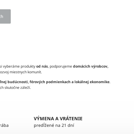
ch
 si vyberáme produkty
od nás
, podporujeme
domácich výrobcov,
ozvoj miestnych komunít.
ľnej budúcnosti, férových podmienkach a lokálnej ekonomike
.
ch skutočne záleží.
VÝMENA A VRÁTENIE
yrába
predĺžené na 21 dní