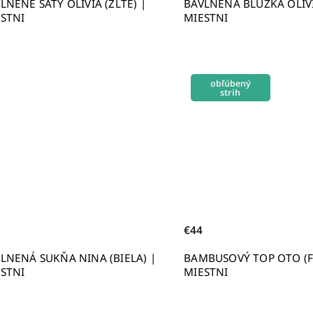
LNENÉ ŠATY OLÍVIA (ŽLTÉ) |
BAVLNENÁ BLÚZKA OLÍVI
STNI
MIESTNI
obľúbený
strih
€44
LNENÁ SUKŇA NINA (BIELA) |
BAMBUSOVÝ TOP OTO (F
STNI
MIESTNI