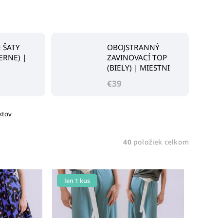
 ŠATY
OBOJSTRANNÝ
IERNE) |
ZAVINOVACÍ TOP
(BIELY) | MIESTNI
€39
ktov
40
položiek celkom
len 1 kus