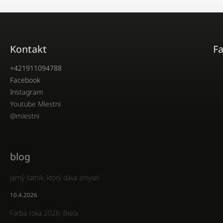
Kontakt
F
+421911094788
Facebook
Instagram
Youtube Miestni
@miestni
blog
Jarný šatník, ktorý dáva zmysel
10.4.2026
Farba roka 2026: Biela