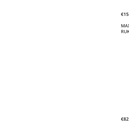
€15
MAX
RUK
€82