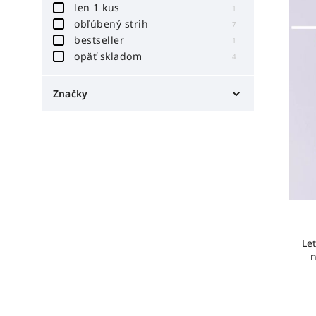
len 1 kus
1
obľúbený strih
7
bestseller
1
opäť skladom
4
Značky
miestni
38
Le
n