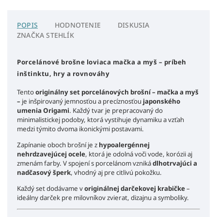
POPIS
HODNOTENIE
DISKUSIA
ZNAČKA
STEHLÍK
Porcelánové brošne loviaca mačka a myš – príbeh
inštinktu, hry a rovnováhy
Tento
originálny set porcelánových brošní – mačka a myš
–
je inšpirovaný jemnosťou a precíznosťou
japonského
umenia Origami
. Každý tvar je prepracovaný do
minimalistickej podoby, ktorá vystihuje dynamiku a vzťah
medzi týmito dvoma ikonickými postavami.
Zapínanie oboch brošní je z
hypoalergénnej
nehrdzavejúcej ocele
, ktorá je odolná voči vode, korózii aj
zmenám farby. V spojení s porcelánom vzniká
dlhotrvajúci a
nadčasový šperk
, vhodný aj pre citlivú pokožku.
Každý set dodávame v
originálnej darčekovej krabičke
–
ideálny darček pre milovníkov zvierat, dizajnu a symboliky.