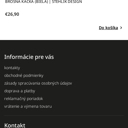
BROŠŇA KAČKA (BIELA) | STEHLÍK DESIGN
B
€26,90
€
Do košíka
Informácie pre vás
kontakty
obchodné podmienky
zásady spracúvania osobných údajov
doprava a platby
reklamačný poriadok
vrátenie a výmena tovaru
Kontakt