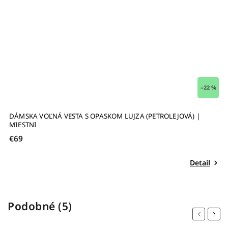
–22 %
DÁMSKA VOĽNÁ VESTA S OPASKOM LUJZA (PETROLEJOVÁ) |
V
MIESTNI
€69
€
Detail
Podobné (5)
Previous
Next