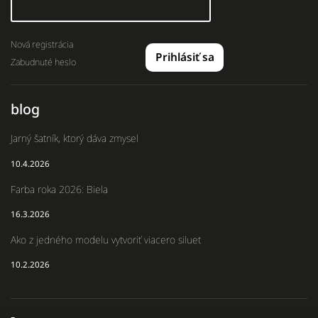
Nová registrácia
Prihlásiť sa
Zabudnuté heslo
blog
Jarný šatník, ktorý dáva zmysel
10.4.2026
Farba roka 2026: Biela
16.3.2026
Ako z jedného modelu vytvoriť viacero siluet
10.2.2026