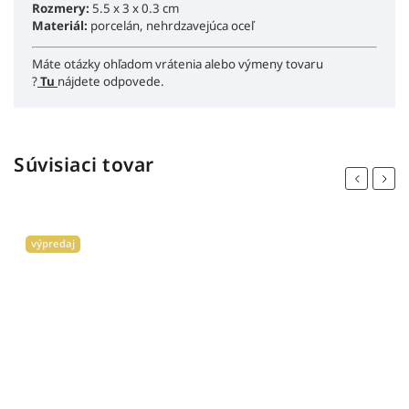
Rozmery:
5.5 x 3 x 0.3 cm
Materiál:
porcelán, nehrdzavejúca oceľ
Máte otázky ohľadom vrátenia alebo výmeny tovaru
?
Tu
nájdete odpovede.
Súvisiaci tovar
Previous
Next
výpredaj