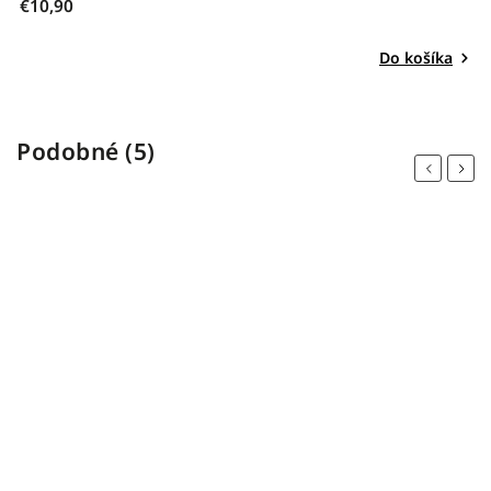
€10,90
€
Do košíka
Podobné (5)
Previous
Next