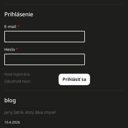
Prihlásenie
E-mail
Heslo
Nová registrácia
Prihlásiť sa
Zabudnuté heslo
blog
Jarný šatník, ktorý dáva zmysel
10.4.2026