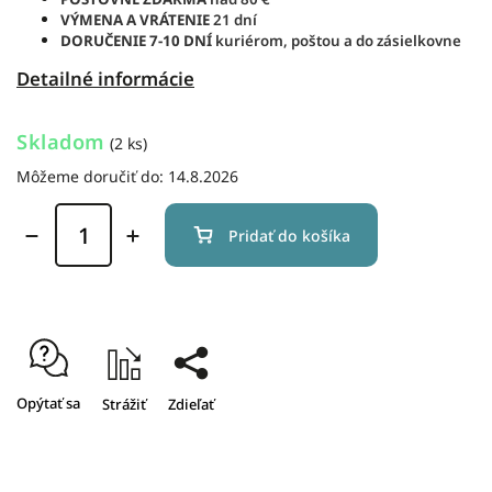
VÝMENA A VRÁTENIE
21 dní
DORUČENIE
7-10 DNÍ
kuriérom, poštou a do zásielkovne
Detailné informácie
Skladom
(2 ks)
Môžeme doručiť do:
14.8.2026
Pridať do košíka
Opýtať sa
Strážiť
Zdieľať