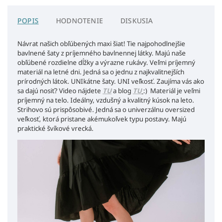
POPIS
HODNOTENIE
DISKUSIA
Návrat našich obľúbených maxi šiat!
Tie najpohodlnejšie
bavlnené šaty z príjemného bavlnennej látky. Majú naše
obľúbené rozdielne dĺžky a výrazne rukávy. Veľmi príjemný
materiál na letné dni. Jedná sa o jednu z najkvalitnejších
prírodných látok.
UNIkátne šaty. UNI veľkosť. Zaujíma vás ako
sa dajú nosiť? Video nájdete
TU
a blog
TU
:)
Materiál je veľmi
príjemný na telo. Ideálny, vzdušný a kvalitný kúsok na leto.
Strihovo sú prispôsobivé. Jedná sa o univerzálnu oversized
veľkosť, ktorá pristane akémukoľvek typu postavy. Majú
praktické švíkové vrecká.