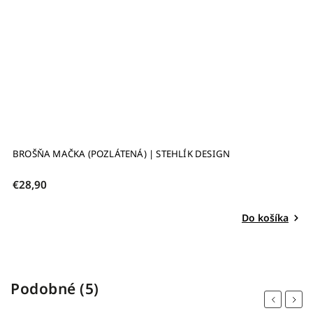
BROŠŇA MAČKA (POZLÁTENÁ) | STEHLÍK DESIGN
B
€28,90
€
Do košíka
Podobné (5)
Previous
Next