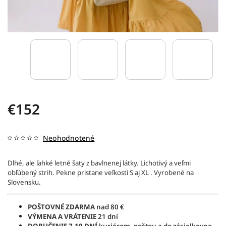
€152
Neohodnotené
Dlhé, ale ľahké letné šaty z bavlnenej látky. Lichotivý a veľmi
obľúbený strih. Pekne pristane veľkosti S aj XL . Vyrobené na
Slovensku.
POŠTOVNÉ ZDARMA
nad 80 €
VÝMENA A VRÁTENIE
21 dní
DORUČENIE
7-10 DNÍ
kuriérom, poštou a do zásielkovne