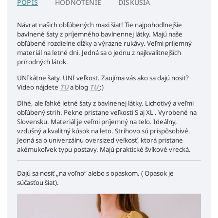
POPIS
HODNOTENIE
DISKUSIA
Návrat našich obľúbených maxi šiat!
Tie najpohodlnejšie
bavlnené šaty z príjemného bavlnennej látky. Majú naše
obľúbené rozdielne dĺžky a výrazne rukávy. Veľmi príjemný
materiál na letné dni. Jedná sa o jednu z najkvalitnejších
prírodných látok.
UNIkátne šaty. UNI veľkosť. Zaujíma vás ako sa dajú nosiť?
Video nájdete
TU
a blog
TU
:)
Dlhé, ale ľahké letné šaty z bavlnenej látky. Lichotivý a veľmi
obľúbený strih. Pekne pristane veľkosti S aj XL . Vyrobené na
Slovensku. Materiál je veľmi príjemný na telo. Ideálny,
vzdušný a kvalitný kúsok na leto. Strihovo sú prispôsobivé.
Jedná sa o univerzálnu oversized veľkosť, ktorá pristane
akémukoľvek typu postavy. Majú praktické švíkové vrecká.
Dajú sa nosiť „na voľno“ alebo s opaskom. ( Opasok je
súčasťou šiat).