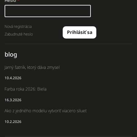
Heslo
Nová registrácia
Prihlásiť sa
Zabudnuté heslo
blog
Jarný šatník, ktorý dáva zmysel
10.4.2026
Farba roka 2026: Biela
16.3.2026
Ako z jedného modelu vytvoriť viacero siluet
10.2.2026