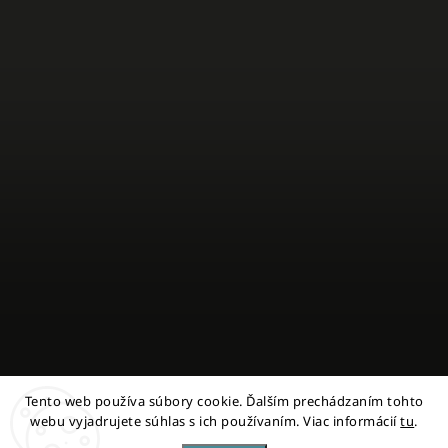
Tento web používa súbory cookie. Ďalším prechádzaním tohto
Sledovať na Instagrame
webu vyjadrujete súhlas s ich používaním. Viac informácií
tu
.