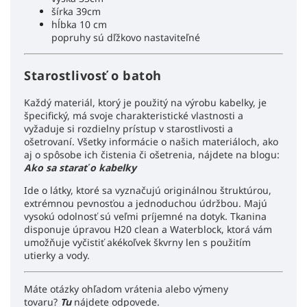
šírka 39cm
hĺbka 10 cm
popruhy sú dľžkovo nastaviteľné
Starostlivosť o batoh
Každý materiál, ktorý je použitý na výrobu kabelky, je
špecifický, má svoje charakteristické vlastnosti a
vyžaduje si rozdielny prístup v starostlivosti a
ošetrovaní. Všetky informácie o našich materiáloch, ako
aj o spôsobe ich čistenia či ošetrenia, nájdete na blogu:
Ako sa starať o kabelky
Ide o látky, ktoré sa vyznačujú originálnou štruktúrou,
extrémnou pevnosťou a jednoduchou údržbou. Majú
vysokú odolnosť sú veľmi príjemné na dotyk. Tkanina
disponuje úpravou H20 clean a Waterblock, ktorá vám
umožňuje vyčistiť akékoľvek škvrny len s použitím
utierky a vody.
Máte otázky ohľadom vrátenia alebo výmeny
tovaru?
Tu
nájdete odpovede.