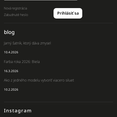
Nová registrácia
Prihlásiť sa
Zabudnuté heslo
blog
Jarný šatník, ktorý dáva zmysel
10.4.2026
Farba roka 2026: Biela
16.3.2026
Ako z jedného modelu vytvoriť viacero siluet
10.2.2026
Instagram