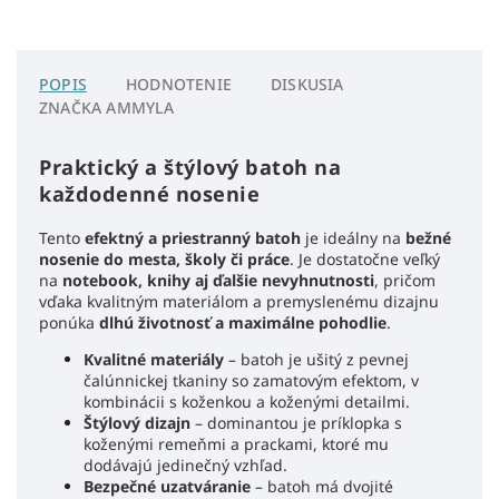
POPIS
HODNOTENIE
DISKUSIA
ZNAČKA
AMMYLA
Praktický a štýlový batoh na
každodenné nosenie
Tento
efektný a priestranný batoh
je ideálny na
bežné
nosenie do mesta, školy či práce
. Je dostatočne veľký
na
notebook, knihy aj ďalšie nevyhnutnosti
, pričom
vďaka kvalitným materiálom a premyslenému dizajnu
ponúka
dlhú životnosť a maximálne pohodlie
.
Kvalitné materiály
– batoh je ušitý z pevnej
čalúnnickej tkaniny so zamatovým efektom, v
kombinácii s koženkou a koženými detailmi.
Štýlový dizajn
– dominantou je príklopka s
koženými remeňmi a prackami, ktoré mu
dodávajú jedinečný vzhľad.
Bezpečné uzatváranie
– batoh má dvojité