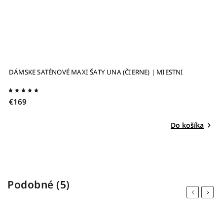
DÁMSKE SATÉNOVÉ MAXI ŠATY UNA (ČIERNE) | MIESTNI
D
€
€169
Do košíka
Podobné (5)
Previous
Next