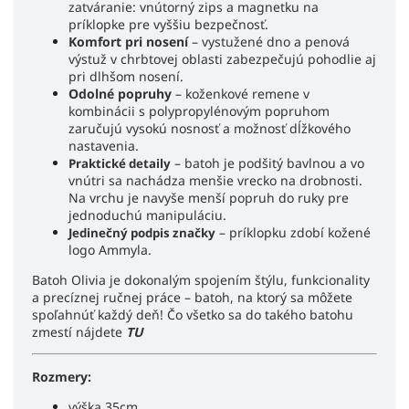
zatváranie: vnútorný zips a magnetku na
príklopke pre vyššiu bezpečnosť.
Komfort pri nosení
– vystužené dno a penová
výstuž v chrbtovej oblasti zabezpečujú pohodlie aj
pri dlhšom nosení.
Odolné popruhy
– koženkové remene v
kombinácii s polypropylénovým popruhom
zaručujú vysokú nosnosť a možnosť dĺžkového
nastavenia.
– batoh je podšitý bavlnou a vo
Praktické detaily
vnútri sa nachádza menšie vrecko na drobnosti.
Na vrchu je navyše menší popruh do ruky pre
jednoduchú manipuláciu.
– príklopku zdobí kožené
Jedinečný podpis značky
logo Ammyla.
Batoh Olivia je dokonalým spojením štýlu, funkcionality
a precíznej ručnej práce – batoh, na ktorý sa môžete
spoľahnúť každý deň! Čo všetko sa do takého batohu
zmestí nájdete
TU
Rozmery:
výška 35cm