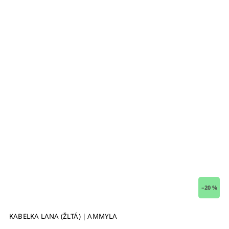
 %
–20 %
KABELKA LANA (ŽLTÁ) | AMMYLA
V