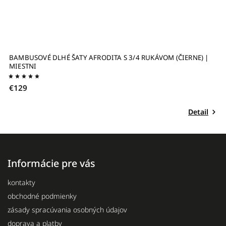
 |
MAXI ŠATY S NARIASENÝMI RUKÁVMI (ČIERNE) | MIESTNI
€152
Do košíka
il
Informácie pre vás
kontakty
obchodné podmienky
zásady spracúvania osobných údajov
doprava a platby