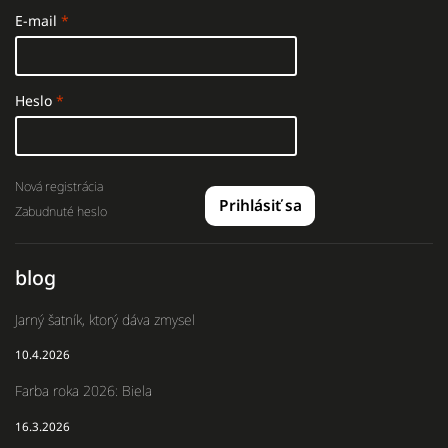
E-mail
Heslo
Nová registrácia
Prihlásiť sa
Zabudnuté heslo
blog
Jarný šatník, ktorý dáva zmysel
10.4.2026
Farba roka 2026: Biela
16.3.2026