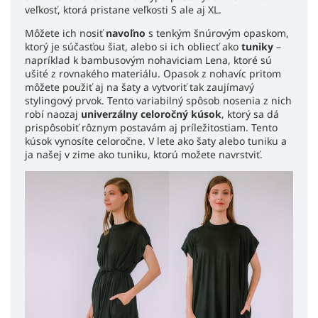
veľkosť, ktorá pristane veľkosti S ale aj XL.
Môžete ich nosiť
navoľno
s tenkým šnúrovým opaskom,
ktorý je súčasťou šiat, alebo si ich obliecť ako
tuniky
–
napríklad k bambusovým nohaviciam Lena, ktoré sú
ušité z rovnakého materiálu. Opasok z nohavíc pritom
môžete použiť aj na šaty a vytvoriť tak zaujímavý
stylingový prvok.
Tento variabilný spôsob nosenia z nich
robí naozaj
univerzálny celoročný kúsok
, ktorý sa dá
prispôsobiť rôznym postavám aj príležitostiam. Tento
kúsok vynosíte celoročne. V lete ako šaty alebo tuniku a
ja našej v zime ako tuniku, ktorú možete navrstviť.