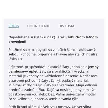
POPIS
HODNOTENIE
DISKUSIA
Najobľúbenejší kúsok u nás:) Teraz v
ľahučkom letnom
preveden
í!
Snažíme sa o to, aby ste sa v našich šatách
cítili samé
sebou
. Pohodlne, príjemne a hlavne aby ste ich nosili s
láskou :)
Príjemné, prispôsobivé, elastické šaty. Jedná sa o
jemný
bambusový úplet
. Šaty sú s praktickými vreckami
Materiál je vhodný na každodenné nosenie. Nadčasové
a zároveň pohodlné šaty . Ľahký, padavý materiál.
Minimalistický dizajn. Šaty sú s vreckami. Majú odlišnú
prednú a zadnú dĺžku. Dajú sa nosiť s jemným malým
opaskom/šnúrkou alebo bez. Veľmi univerzálny model
čo sa veľkosti aj nosenia/kombinovania týka.
Strih lichotí akémukoľvek typu postavy. Univerzálna