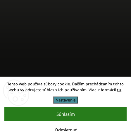
Tento web používa súbory cookie. Ďalším prechádzaním tohto
Sledovať na Instagrame
webu vyjadrujete súhlas s ich používaním. Viac informácií
tu
.
Nastavenie
Copyright 2026
miestni
. Všetky práva vyhradené.
Upraviť nastavenie cookies
Súhlasím
Vytvořil
Shoptet
| Design
Shoptak.cz
Odmietnuť