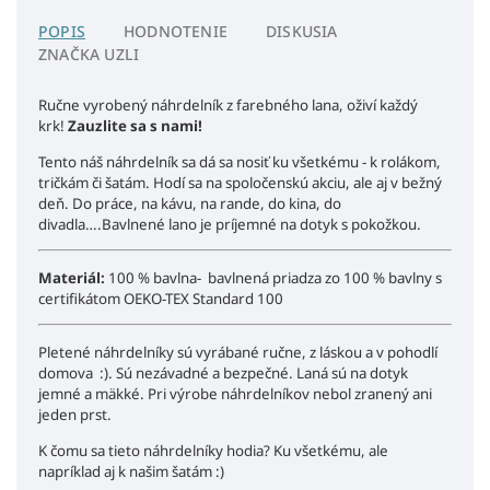
POPIS
HODNOTENIE
DISKUSIA
ZNAČKA
UZLI
Ručne vyrobený náhrdelník z farebného lana, oživí každý
krk!
Zauzlite sa s nami!
Tento náš náhrdelník sa dá sa nosiť ku všetkému - k rolákom,
tričkám či šatám. Hodí sa na spoločenskú akciu, ale aj v bežný
deň. Do práce, na kávu, na rande, do kina, do
divadla….Bavlnené lano je príjemné na dotyk s pokožkou.
Materiál:
100 % bavlna- bavlnená priadza zo 100 % bavlny s
certifikátom OEKO-TEX Standard 100
Pletené náhrdelníky sú vyrábané ručne, z láskou a v pohodlí
domova :). Sú nezávadné a bezpečné. Laná sú na dotyk
jemné a mäkké. Pri výrobe náhrdelníkov nebol zranený ani
jeden prst.
K čomu sa tieto náhrdelníky hodia? Ku všetkému, ale
napríklad aj k našim šatám :)