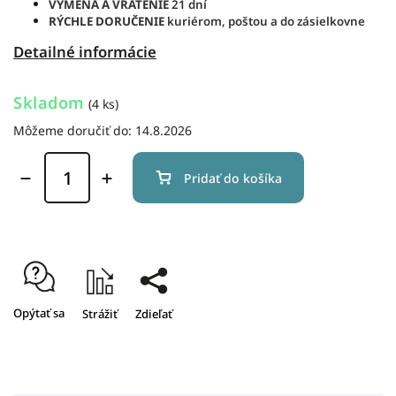
VÝMENA A VRÁTENIE
21 dní
RÝCHLE DORUČENIE
kuriérom, poštou a do zásielkovne
Detailné informácie
Skladom
(4 ks)
Môžeme doručiť do:
14.8.2026
Pridať do košíka
Opýtať sa
Strážiť
Zdieľať