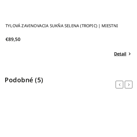
TYLOVÁ ZAVINOVACIA SUKŇA SELENA (TROPIC) | MIESTNI
D
€89,50
€
Detail
Podobné (5)
Previous
Next