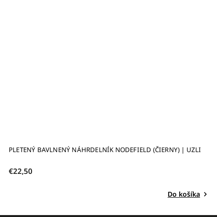
PLETENÝ BAVLNENÝ NÁHRDELNÍK NODEFIELD (ČIERNY) | UZLI
P
U
€22,50
€
Do košíka