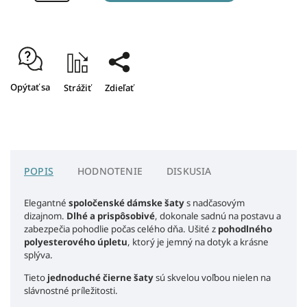
Opýtať sa
Strážiť
Zdieľať
POPIS
HODNOTENIE
DISKUSIA
Elegantné
spoločenské dámske šaty
s nadčasovým
dizajnom.
Dlhé a prispôsobivé
, dokonale sadnú na postavu a
zabezpečia pohodlie počas celého dňa. Ušité z
pohodlného
polyesterového úpletu
, ktorý je jemný na dotyk a krásne
splýva.
Tieto
jednoduché čierne šaty
sú skvelou voľbou nielen na
slávnostné príležitosti.