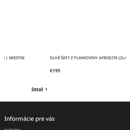
DLHÉ ŠATY Z PLAVKOVINY AFRODITA (ZLATÉ KVETY) | MIESTNI
D
€195
€
Detail
Informácie pre vás
kontakty