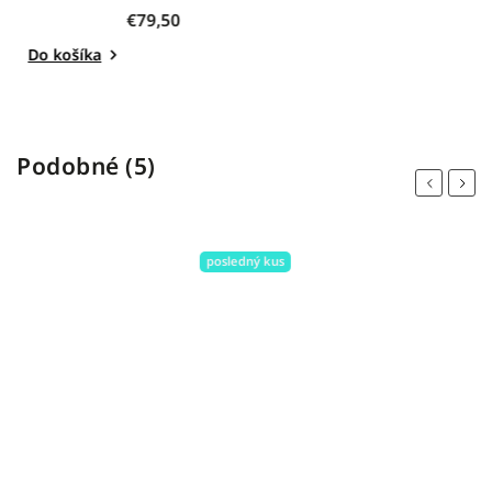
€
€79,50
Detail
Podobné (5)
Previous
Next
posledný kus