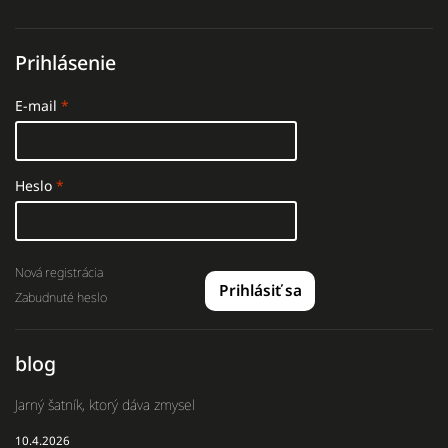
Prihlásenie
E-mail
Heslo
Nová registrácia
Prihlásiť sa
Zabudnuté heslo
blog
Jarný šatník, ktorý dáva zmysel
10.4.2026