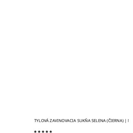
TYLOVÁ ZAVINOVACIA SUKŇA SELENA (ČIERNA) | MIESTNI
D