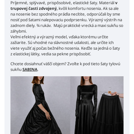
Príjemné, splývavé, prispôsobivé, elastické šaty. Materiál
v
trupovej časti zdvojený,
kvôli komfortu nosenia. Ak sa ale
na nosenie bez spodného prádla necítite, odporúčali by sme
nosiť pod šatami nalepovaciu podprsenku. Výrazný výstrih na
zadnom diely. ¾ rukáv.
Majú praktické vrecká a maxi sukňu so
záhybmi.
Veľmi efektný a výrazný model, vďaka ktorému určite
zažiarite. Sú vhodné na slávnostné udalosti, ale určite ich
viete využiť aj počas bežného nosenia. Keďže sa jedná o šaty
z elastickej látky, vedia sa pekne prispôsobiť.
Chcete dosiahnuť väščí objem? Zvoľte k pod tieto šaty tylovú
sukňu
SABINA
.