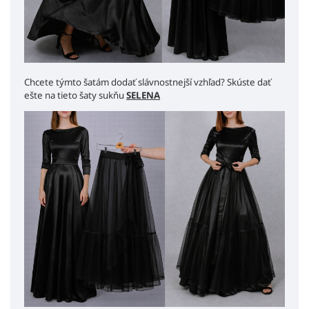
Chcete týmto šatám dodať slávnostnejší vzhľad? Skúste dať
ešte na tieto šaty sukňu
SELENA