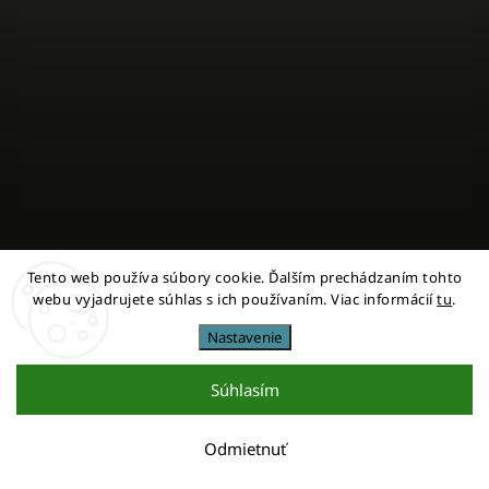
Tento web používa súbory cookie. Ďalším prechádzaním tohto
Sledovať na Instagrame
webu vyjadrujete súhlas s ich používaním. Viac informácií
tu
.
Nastavenie
Copyright 2026
miestni
. Všetky práva vyhradené.
Upraviť nastavenie cookies
Súhlasím
Vytvořil
Shoptet
| Design
Shoptak.cz
Odmietnuť