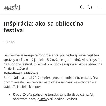
Inšpirácia: ako sa obliecť na
festival
9.3.2025
Festivalová sezóna je za rohom a s ňou prichádza aj výzva nájsť ten
správny outfit, ktorý je nielen štýlový, ale aj pohodlný. Ak sa chystáte
na hudobný festival, tu je niekoľko tipov a inšpirácií, ako sa obliecť na
festival a zažiariť!
Pohodlnosť je kľúčová
Bez ohľadu na to, aký štýl preferujete, pohodlnosť by mala byť na
prvom mieste. Festivaly sú často dlhé a zahŕňajú veľa chodenia a
státia. Tu je niekoľko tipov:
Obuv:
Zvoľte pohodlné
tenisky
, sandále alebo čižmy. Ak
očakávate blato,
gumáky
sú ideálnou voľbou.