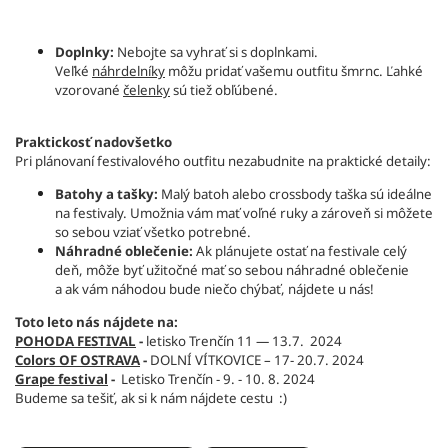
Doplnky:
Nebojte sa vyhrať si s doplnkami.
Veľké
náhrdelníky
môžu pridať vašemu outfitu šmrnc. Ľahké
vzorované
čelenky
sú tiež obľúbené.
Praktickosť nadovšetko
Pri plánovaní festivalového outfitu nezabudnite na praktické detaily:
Batohy a tašky:
Malý batoh alebo crossbody taška sú ideálne
na festivaly. Umožnia vám mať voľné ruky a zároveň si môžete
so sebou vziať všetko potrebné.
Náhradné oblečenie:
Ak plánujete ostať na festivale celý
deň, môže byť užitočné mať so sebou náhradné oblečenie
a ak vám náhodou bude niečo chýbať, nájdete u nás!
Toto leto nás nájdete na:
POHODA FESTIVAL
-
letisko Trenčín 11 — 13.7. 2024
Colors OF OSTRAVA
-
DOLNÍ VÍTKOVICE – 17- 20.7. 2024
Grape festival
-
Letisko Trenčín - 9. - 10. 8. 2024
Budeme sa tešiť, ak si k nám nájdete cestu :)