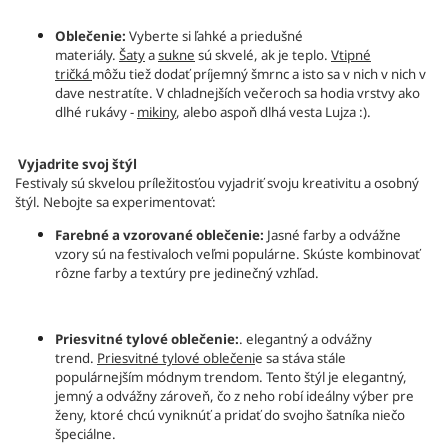
Oblečenie:
Vyberte si ľahké a priedušné
materiály.
Šaty
a
sukne
sú skvelé, ak je teplo.
Vtipné
tričká
môžu tiež dodať príjemný šmrnc a isto sa v nich v nich v
dave nestratíte. V chladnejších večeroch sa hodia vrstvy ako
dlhé rukávy -
mikiny
, alebo aspoň dlhá vesta Lujza :).
Vyjadrite svoj štýl
Festivaly sú skvelou príležitosťou vyjadriť svoju kreativitu a osobný
štýl. Nebojte sa experimentovať:
Farebné a vzorované oblečenie:
Jasné farby a odvážne
vzory sú na festivaloch veľmi populárne. Skúste kombinovať
rôzne farby a textúry pre jedinečný vzhľad.
Priesvitné tylové oblečenie:
. elegantný a odvážny
trend.
Priesvitné tylové oblečeni
e sa stáva stále
populárnejším módnym trendom. Tento štýl je elegantný,
jemný a odvážny zároveň, čo z neho robí ideálny výber pre
ženy, ktoré chcú vyniknúť a pridať do svojho šatníka niečo
špeciálne.