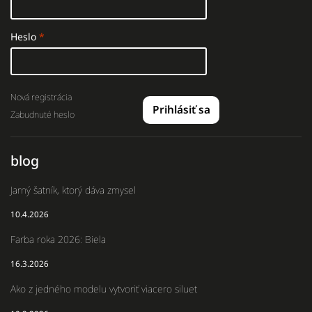
Heslo
Nová registrácia
Prihlásiť sa
Zabudnuté heslo
blog
Jarný šatník, ktorý dáva zmysel
10.4.2026
Farba roka 2026: Biela
16.3.2026
Ako z jedného modelu vytvoriť viacero siluet