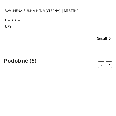
BAVLNENÁ SUKŇA NINA (ČIERNA) | MIESTNI
K
€
€79
Detail
Podobné (5)
Previous
Next