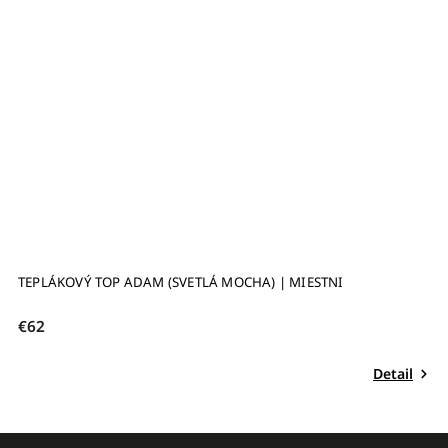
TEPLÁKOVÝ TOP ADAM (SVETLÁ MOCHA) | MIESTNI
T
€62
€
Detail