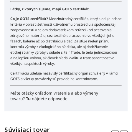
Látky, z ktorých šijeme, majú GOTS certifikát.
Čo je GOTS certifikát?
Medzinárodný certifikát, ktorý sleduje prísne
kritériá v oblasti šetrnosti k životnému prostrediu a spoločenskej
zodpovednosti v celom dodávateľskom reťazci - od pestovania
zdrojového materiálu, cez textilné spracovanie vo všetkých jeho
fázach, balenie až po distribúciu a tlač. Zaisťuje nielen prísnu
kontrolu výroby z ekologického hľadiska, ale aj dodržiavanie
etickej stránky výroby v súlade s Fair Trade. Je teda jednoznačnou
a najlepšou voľbou, ak človek hľadá kvalitu a transparentnosť vo
všetkých aspektoch výroby.
Certifikáciu udeľuje nezávislý certifikačný orgán schválený v rámci
GOTS a všetky prevádzky sú pravidelne kontrolované.
Máte otázky ohľadom vrátenia alebo výmeny
tovaru?
Tu
nájdete odpovede.
Súvisiaci tovar