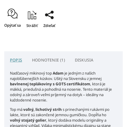
Opýtať sa
Strážiť
Zdieľať
POPIS
HODNOTENIE (1)
DISKUSIA
Nadčasový mikinový top
Adam
je jedným z našich
najobľúbenejších kúskov. Ušitý na Slovensku z jemnej
bavlnenej teplákoviny s GOTS certifikátom
, ktorá je
mäkká, priedušná a pohodlná na nosenie. Tento materiál je
odolný a zároveň veľmi príjemný na dotyk – ideálny na
každodenné nosenie.
Top má
voľný, lichotivý strih
s prinechanými rukávmi po
lakte, ktoré sú zakončené jemnou gumičkou. Dopĺňa ho
voľný stojatý golier
, ktorý dodáva modelu originálny a
elegantný vzhľad. Vďaka minimalistickému dizajnu sa stane