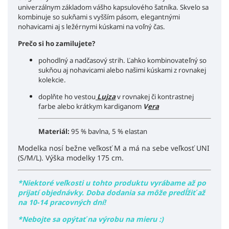
univerzálnym základom vášho kapsulového šatníka. Skvelo sa
kombinuje so sukňami s vyšším pásom, elegantnými
nohavicami aj s ležérnymi kúskami na voľný čas.
Prečo si ho zamilujete?
pohodlný a nadčasový strih. Ľahko kombinovateľný so
sukňou aj nohavicami alebo našimi kúskami z rovnakej
kolekcie.
doplňte ho vestou
Lujza
v rovnakej či kontrastnej
farbe alebo krátkym kardiganom
V
era
Materiál:
95 % bavlna, 5 % elastan
Modelka nosí bežne veľkosť M a má na sebe veľkosť UNI
(S/M/L). Výška modelky 175 cm.
*Niektoré veľkosti u tohto produktu vyrábame až po
prijatí objednávky. Doba dodania sa môže predĺžiť až
na 10-14 pracovných dní!
*Nebojte sa opýtať na výrobu na mieru :)