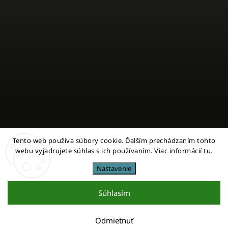
Tento web používa súbory cookie. Ďalším prechádzaním tohto
Sledovať na Instagrame
webu vyjadrujete súhlas s ich používaním. Viac informácií
tu
.
Nastavenie
Copyright 2026
miestni
. Všetky práva vyhradené.
Upraviť nastavenie cookies
Súhlasím
Vytvořil
Shoptet
| Design
Shoptak.cz
Odmietnuť