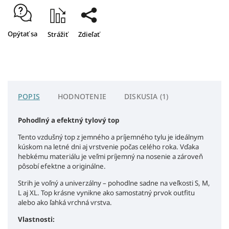
Opýtať sa
Strážiť
Zdieľať
POPIS
HODNOTENIE
DISKUSIA (1)
Pohodlný a efektný tylový top
Tento vzdušný top z jemného a príjemného tylu je ideálnym
kúskom na letné dni aj vrstvenie počas celého roka. Vďaka
hebkému materiálu je veľmi príjemný na nosenie a zároveň
pôsobí efektne a originálne.
Strih je voľný a univerzálny – pohodlne sadne na veľkosti S, M,
L aj XL. Top krásne vynikne ako samostatný prvok outfitu
alebo ako ľahká vrchná vrstva.
Vlastnosti: