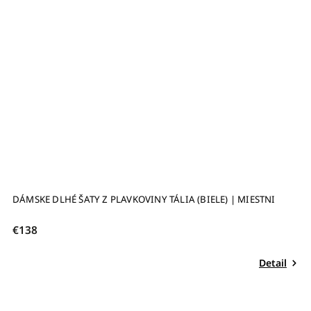
PLAVKOVINY TÁLIA (BIELE) | MIESTNI
PLETENÝ BAVLNENÝ NÁHRD
€22,50
Detail