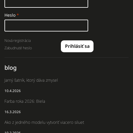
Heslo
Nová registrácia
Prihlásiť sa
Zabudnuté heslo
blog
Jarný šatník, ktorý dáva zmysel
10.4.2026
Farba roka 2026: Biela
16.3.2026
Ako z jedného modelu vytvoriť viacero siluet
10.2.2026