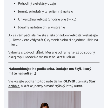
Pohodlný a efektný dizajn
Jemný, priedušný tyl príjemný na telo
Univerzálna veľkosť (vhodné pre S – XL)
Ideálny na letné dni aj vrstvenie
Ak sa vám páči, ale nie ste si istá ohľadom veľkosti, vyskúšajte
:). Tovar viete vždy vrátiť, vymeniť alebo si objednať ušitie na
mieru.
Vyberte si z dvoch dĺžok. Merané od ramena- až po spodný
okraj topu. Modelka má na sebe kratšiu dĺžku.
Nakombinujte ho podľa seba. Dodajte mu štýl, ktorý
máte najradšej ;)
Vyskúšajte pod tento top naše tielko
OLIVER
, tenisky
Star
dribble
a krátke jeansy a maté štýlový letný outfit.