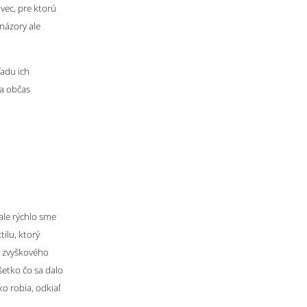
 vec, pre ktorú
názory ale
ľadu ich
da občas
ale rýchlo sme
tilu, ktorý
o zvyškového
šetko čo sa dalo
o robia, odkiaľ