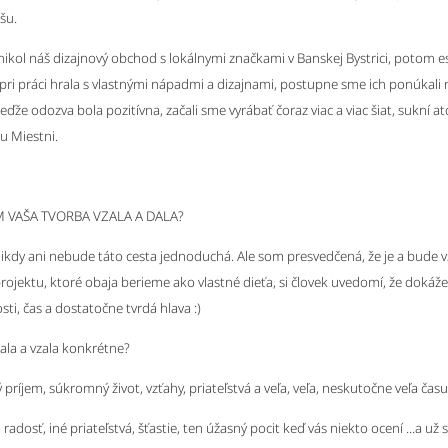
šu.
znikol náš dizajnový obchod s lokálnymi značkami v Banskej Bystrici, potom 
pri práci hrala s vlastnými nápadmi a dizajnami, postupne sme ich ponúkali
ďže odozva bola pozitívna, začali sme vyrábať čoraz viac a viac šiat, sukní a
u Miestni.
 VAŠA TVORBA VZALA A DALA?
nikdy ani nebude táto cesta jednoduchá. Ale som presvedčená, že je a bude 
jektu, ktoré obaja berieme ako vlastné dieťa, si človek uvedomí, že dokáže
ti, čas a dostatočne tvrdá hlava :)
ala a vzala konkrétne?
 príjem, súkromný život, vzťahy, priateľstvá a veľa, veľa, neskutočne veľa času
adosť, iné priateľstvá, šťastie, ten úžasný pocit keď vás niekto ocení ...a už 