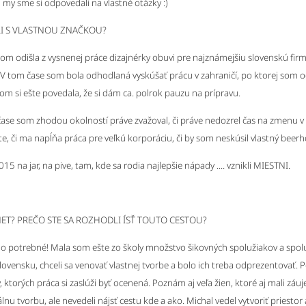
my sme si odpovedali na vlastné otázky :)
LI S VLASTNOU ZNAČKOU?
som odišla z vysnenej práce dizajnérky obuvi pre najznámejšiu slovenskú fir
. V tom čase som bola odhodlaná vyskúšať prácu v zahraničí, po ktorej som o
som si ešte povedala, že si dám ca. polrok pauzu na prípravu.
 čase som zhodou okolností práve zvažoval, či práve nedozrel čas na zmenu
, či ma napĺňa práca pre veľkú korporáciu, či by som neskúsil vlastný beerhou
015 na jar, na pive, tam, kde sa rodia najlepšie nápady .... vznikli MIESTNI.
T? PREČO STE SA ROZHODLI ÍSŤ TOUTO CESTOU?
olo potrebné! Mala som ešte zo školy množstvo šikovných spolužiakov a spolu
Slovensku, chceli sa venovať vlastnej tvorbe a bolo ich treba odprezentovať.
y, ktorých práca si zaslúži byť ocenená. Poznám aj veľa žien, ktoré aj mali zá
álnu tvorbu, ale nevedeli nájsť cestu kde a ako. Michal vedel vytvoriť priestor