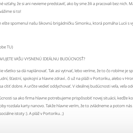
kné vzťahy, že si ani nevieme predstaviť, ako by sme žili a pracovali bez nich.
 vážime si to!
m ešte spomenul našu šikovnú brigádničku Simonku, ktorá pomáha Lucii s výr
robe
TU
)
AVUJETE VAŠU VYSNENÚ IDEÁLNU BUDÚCNOSŤ?
nie všetko sa dá naplánovať. Tak asi vytrvať, lebo veríme, že to čo robíme je s
ľudní, šťastní, spokojní a hlavne zdraví.. či už na pláži v Portoriku, alebo v Hr
sa cítiť dobre. A určite vedieť oddychovať. V ideálnej budúcnosti veľa, veľa o
úcnosti sa ako firma hlavne potrebujeme prispôsobiť novej situácii, keďže k
oby rozdala karty nanovo. Takže hlavne verím, že to zvládneme a potom nás 
ociálne istoty :). A pláž v Portoriku. ;)