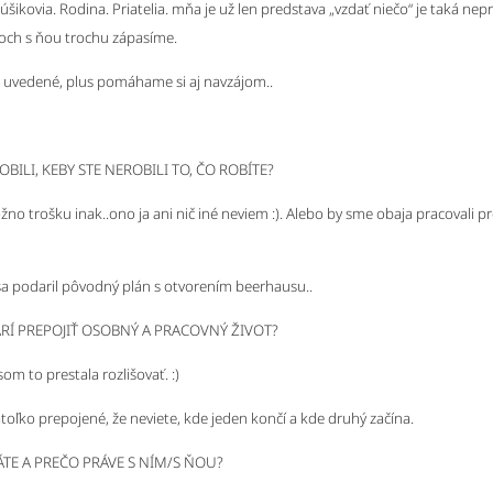
úšikovia. Rodina. Priatelia. mňa je už len predstava „vzdať niečo“ je taká nepr
soch s ňou trochu zápasíme.
e uvedené, plus pomáhame si aj navzájom..
OBILI, KEBY STE NEROBILI TO, ČO ROBÍTE?
možno trošku inak..ono ja ani nič iné neviem :). Alebo by sme obaja pracovali pr
a podaril pôvodný plán s otvorením beerhausu..
RÍ PREPOJIŤ OSOBNÝ A PRACOVNÝ ŽIVOT?
som to prestala rozlišovať. :)
toľko prepojené, že neviete, kde jeden končí a kde druhý začína.
TE A PREČO PRÁVE S NÍM/S ŇOU?