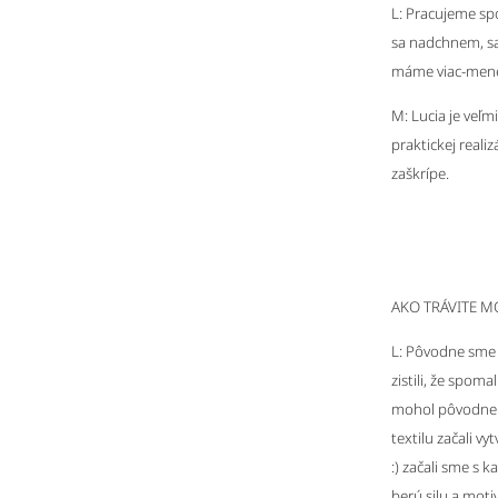
L: Pracujeme spo
sa nadchnem, sa 
máme viac-mene
M: Lucia je veľmi
praktickej reali
zaškrípe.
AKO TRÁVITE M
L: Pôvodne sme 
zistili, že spom
mohol pôvodne s
textilu začali vy
:) začali sme s 
berú silu a motiv