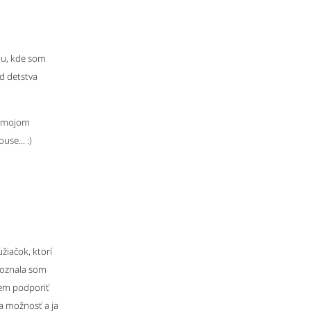
mu, kde som
d detstva
 v mojom
se... :)
žiačok, ktorí
 Poznala som
ujem podporiť
 a možnosť a ja