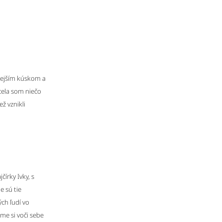
nejším kúskom a
cela som niečo
ž vznikli
čírky Ivky, s
e sú tie
ch ľudí vo
me si voči sebe