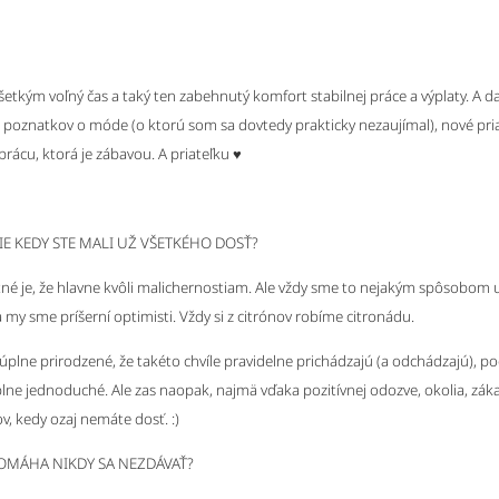
etkým voľný čas a taký ten zabehnutý komfort stabilnej práce a výplaty. A d
 poznatkov o móde (o ktorú som sa dovtedy prakticky nezaujímal), nové pria
rácu, ktorá je zábavou. A priateľku ♥
E KEDY STE MALI UŽ VŠETKÉHO DOSŤ?
tné je, že hlavne kvôli malichernostiam. Ale vždy sme to nejakým spôsobom u
 my sme príšerní optimisti. Vždy si z citrónov robíme citronádu.
 úplne prirodzené, že takéto chvíle pravidelne prichádzajú (a odchádzajú), po
plne jednoduché. Ale zas naopak, najmä vďaka pozitívnej odozve, okolia, záka
 kedy ozaj nemáte dosť. :)
OMÁHA NIKDY SA NEZDÁVAŤ?