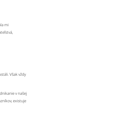
ala mi
teľstvá,
stáli. Však vždy
dnikanie v našej
zníkov, existuje