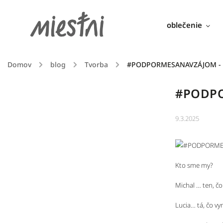
oblečenie
Domov
/
blog
/
Tvorba
/
#PODPORMESANAVZÁJOM - 
#PODPO
9.3.2025
Kto sme my?
Michal … ten, č
Lucia… tá, čo v