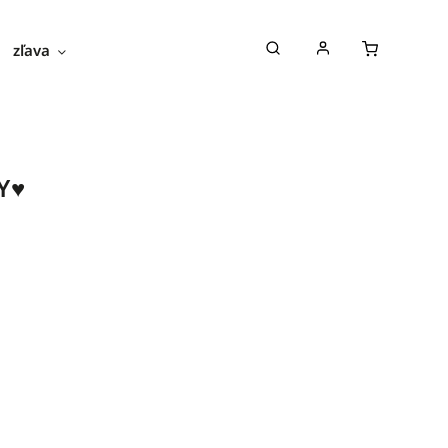
zľava
novinky
blog
o nás
Y♥