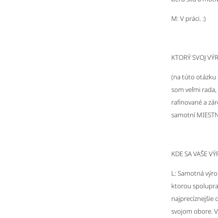
M: V práci. :)
KTORÝ SVOJ VÝ
(na túto otázku 
som veľmi rada,
rafinované a zár
samotní MIESTN
KDE SA VAŠE V
L: Samotná výrob
ktorou spoluprac
najprecíznejšie 
svojom obore. V