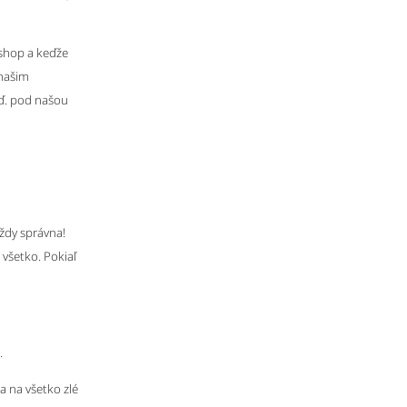
eshop a keďže
 našim
tď. pod našou
vždy správna!
 všetko. Pokiaľ
.
sa na všetko zlé