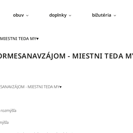
obuv
doplnky
bižutéria
MIESTNI TEDA MY♥
RMESANAVZÁJOM - MIESTNI TEDA M
o rozmýšľa
ymýšľa