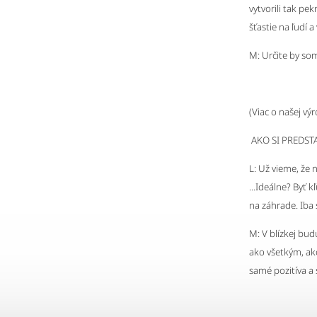
vytvorili tak pe
šťastie na ľudí a
M: Určite by so
(Viac o našej vý
AKO SI PREDST
L: Už vieme, že 
...Ideálne? Byť k
na záhrade. Iba 
M: V blízkej bud
ako všetkým, ak
samé pozitíva a s