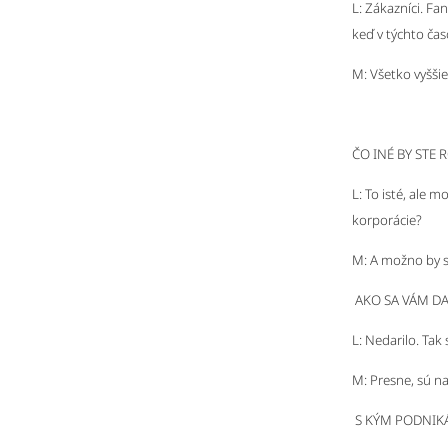
L: Zákazníci. Fan
keď v týchto ča
M: Všetko vyšši
ČO INÉ BY STE R
L: To isté, ale 
korporácie?
M: A možno by s
AKO SA VÁM DA
L: Nedarilo. Tak 
M: Presne, sú na
S KÝM PODNIKÁ