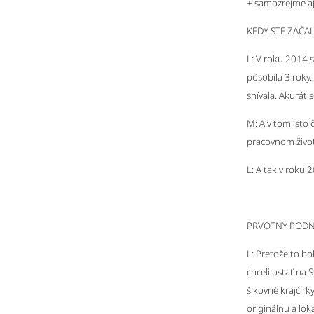
+ samozrejme aj 
KEDY STE ZAČA
L: V roku 2014 
pôsobila 3 roky
snívala. Akurát 
M: A v tom isto
pracovnom živote
L: A tak v roku 2
PRVOTNÝ PODNE
L: Pretože to b
chceli ostať na 
šikovné krajčírk
originálnu a lok