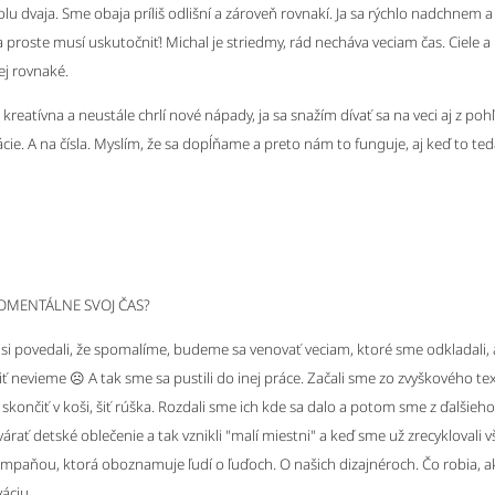
lu dvaja. Sme obaja príliš odlišní a zároveň rovnakí. Ja sa rýchlo nadchnem a
proste musí uskutočniť! Michal je striedmy, rád necháva veciam čas. Ciele a 
j rovnaké.
 kreatívna a neustále chrlí nové nápady, ja sa snažím dívať sa na veci aj z poh
zácie. A na čísla. Myslím, že sa dopĺňame a preto nám to funguje, aj keď to te
OMENTÁLNE SVOJ ČAS?
si povedali, že spomalíme, budeme sa venovať veciam, ktoré sme odkladali, 
aliť nevieme ☹ A tak sme sa pustili do inej práce. Začali sme zo zvyškového tex
končiť v koši, šiť rúška. Rozdali sme ich kde sa dalo a potom sme z ďalšieh
tvárať detské oblečenie a tak vznikli
"malí miestni"
a keď sme už zrecyklovali v
kampaňou, ktorá oboznamuje ľudí o ľuďoch. O našich dizajnéroch. Čo robia, ak
áciu...