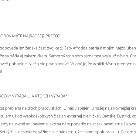
ROBOK MÁTE NAJRADŠEJ? PREČO?
odpovedá len ženská časť dvojice :)) Šaty
Afrodita
patria k mojim najobľúbe
 že sa páčia aj zákazníčkam. Samotný strih som sama testovala už dávno. Ch
oveň pohodlné. Niečo nie prvoplánové. Vtipné je, že vznikli dávno predtým ne
I.
ÝROBKY VYRÁBAJÚ A KTO ICH VYRÁBA?
a prebieha na troch pracoviskách. U nás v ateliéri, u našej najšikovnejšej kraj
ujem už od vysokoškolských čias a v externej dielničke v Banskej Bystrici, kd
dámy na svete! Ani nevieme, ako sa nám podarilo nájsť tak nesmierne šikovný
šetkých si nesmierne vážime a je nám cťou, že s nami spolupracujú. Časom s