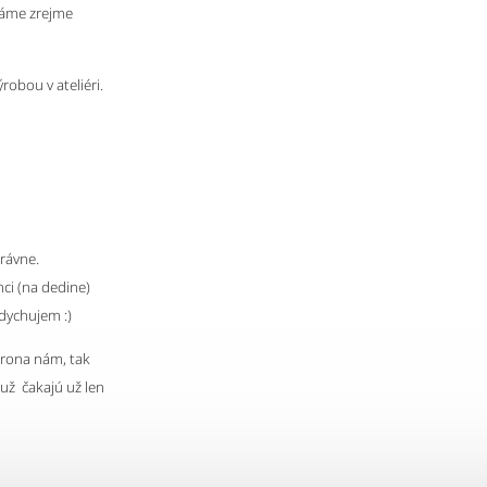
 Máme zrejme
obou v ateliéri.
právne.
onci (na dedine)
ddychujem :)
orona nám, tak
už čakajú už len