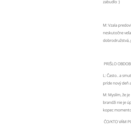
zabudlo :)
M: Vzala predovš
neskutočne veľa
dobrodružstvá, p
PRIŠLO OBDOBI
L: Často.. a smu
príde nový deň a
M: Myslím, že je
brandži nie je ú
kopec momentov,
ČO/KTO VÁM P