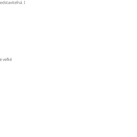
edstaviteľná. I
e veľké