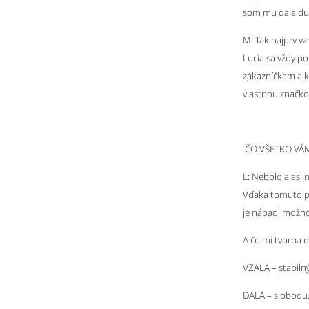
som mu dala du
M: Tak najprv v
Lucia sa vždy po
zákazníčkam a ke
vlastnou značko
ČO VŠETKO VÁM
L: Nebolo a asi 
Vďaka tomuto pro
je nápad, možnos
A čo mi tvorba d
VZALA – stabilný
DALA – slobodu, r