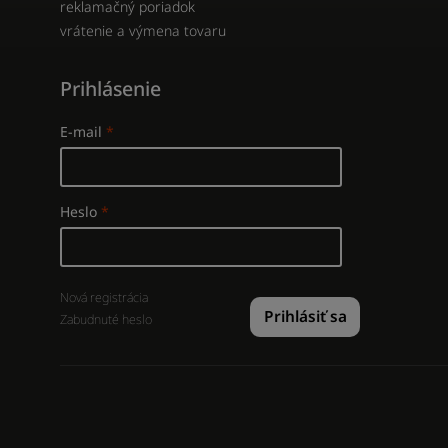
reklamačný poriadok
vrátenie a výmena tovaru
Prihlásenie
E-mail
Heslo
Nová registrácia
Prihlásiť sa
Zabudnuté heslo