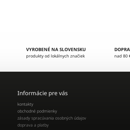
VYROBENÉ NA SLOVENSKU
DOPRA
produkty od lokálnych značiek
nad 80 
Informácie pre vás
kontakty
obchodné podmienky
zásady spracúvania osobných údajov
doprava a platby