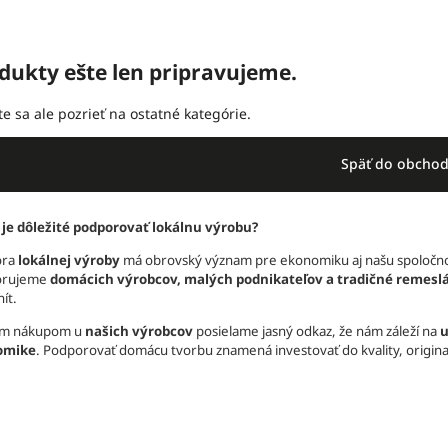
dukty ešte len pripravujeme.
e sa ale pozrieť na ostatné kategórie.
Späť do obcho
 je dôležité podporovať lokálnu výrobu?
ora
lokálnej výroby
má obrovský význam pre ekonomiku aj našu spoločno
orujeme
domácich výrobcov, malých podnikateľov a tradičné remesl
ít.
ým nákupom u
našich výrobcov
posielame jasný odkaz, že nám záleží na
u
omike
. Podporovať domácu tvorbu znamená investovať do kvality, original