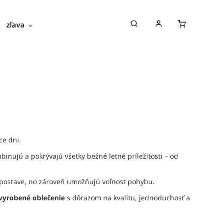
zľava
novinky
blog
o nás
ce dni.
nujú a pokrývajú všetky bežné letné príležitosti – od
tia postave, no zároveň umožňujú voľnosť pohybu.
vyrobené oblečenie
s dôrazom na kvalitu, jednoduchosť a