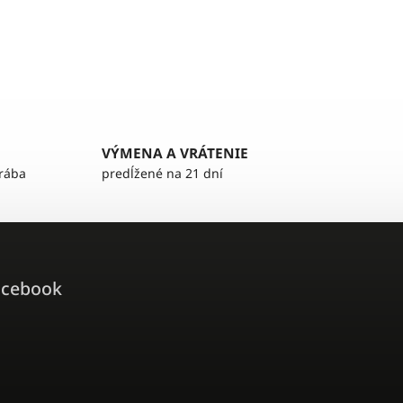
VÝMENA A VRÁTENIE
yrába
predĺžené na 21 dní
acebook