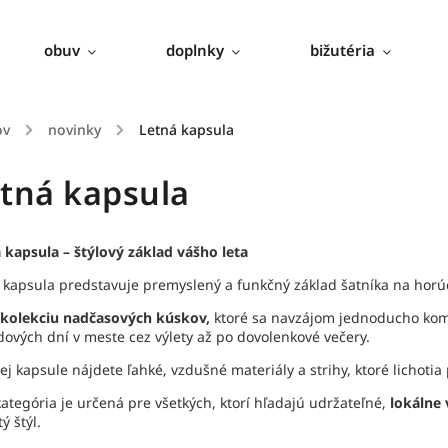
obuv
doplnky
bižutéria
ov
/
novinky
/
Letná kapsula
tná kapsula
 kapsula – štýlový základ vášho leta
 kapsula predstavuje premyslený a funkčný základ šatníka na horú
kolekciu nadčasových kúskov,
ktoré sa navzájom jednoducho kombi
ových dní v meste cez výlety až po dovolenkové večery.
nej kapsule nájdete ľahké, vzdušné materiály a strihy, ktoré licho
kategória je určená pre všetkých, ktorí hľadajú udržateľné,
lokálne 
ý štýl.