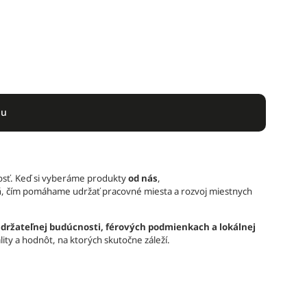
du
sť. Keď si vyberáme produkty
od nás
,
á
, čím pomáhame udržať pracovné miesta a rozvoj miestnych
držateľnej budúcnosti, férových podmienkach a lokálnej
ity a hodnôt, na ktorých skutočne záleží.