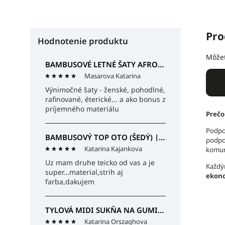
Pro
Hodnotenie produktu
Môžet
BAMBUSOVÉ LETNÉ ŠATY AFRODITA (ČIERNE) | MIESTNI
Masarova Katarina
Výnimočné šaty - ženské, pohodlné,
rafinované, éterické... a ako bonus z
príjemného materiálu
Prečo
Podp
BAMBUSOVÝ TOP OTO (ŠEDÝ) | MIESTNI
podp
Katarina Kajankova
komun
Uz mam druhe teicko od vas a je
Každ
super…material,strih aj
ekon
farba,dakujem
TYLOVÁ MIDI SUKŇA NA GUMIČKU SABINA (ČIERNA) | MIESTNI
Katarina Orszaghova