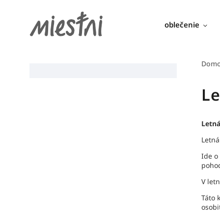
oblečenie
Dom
Le
Letná
Letná
Ide o
pohod
V let
Táto 
osobit