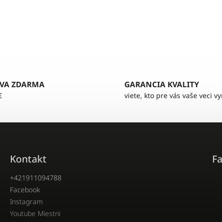
VA ZDARMA
GARANCIA KVALITY
€
viete, kto pre vás vaše veci v
Kontakt
F
+421911094788
Facebook
Instagram
Youtube Miestni