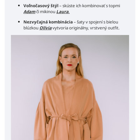
Voľnočasový štýl
– skúste ich kombinovať s topmi
Adam
či mikinou
Laura
.
Nezvyčajná kombinácia
– šaty v spojení s bielou
blúzkou
Olívia
vytvoria originálny, vrstvený outfit.