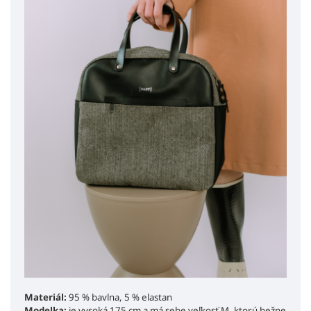
Materiál:
95 % bavlna, 5 % elastan
Modelka:
je vysoká 175 cm a má sebe veľkosť M, ktorú bežne