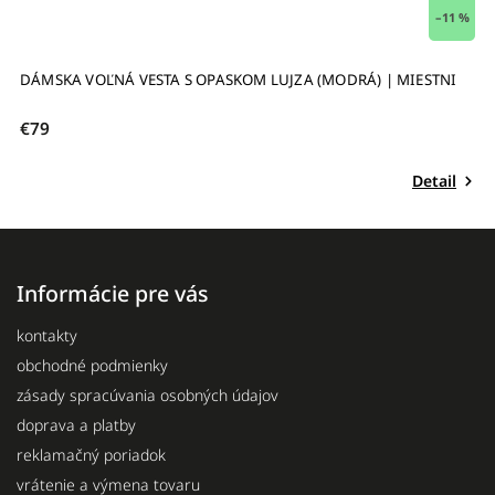
 %
DÁMSKA VOĽNÁ VESTA S OPASKOM LUJZA (BIELA) | MIESTNI
V
M
€89
€
Detail
Informácie pre vás
kontakty
obchodné podmienky
zásady spracúvania osobných údajov
doprava a platby
reklamačný poriadok
vrátenie a výmena tovaru