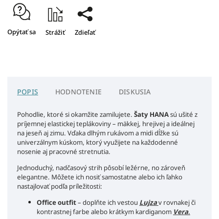
Opýtať sa
Strážiť
Zdieľať
POPIS
HODNOTENIE
DISKUSIA
Pohodlie, ktoré si okamžite zamilujete.
Šaty HANA
sú ušité z
príjemnej elastickej teplákoviny – mäkkej, hrejivej a ideálnej
na jeseň aj zimu. Vďaka dlhým rukávom a midi dĺžke sú
univerzálnym kúskom, ktorý využijete na každodenné
nosenie aj pracovné stretnutia.
Jednoduchý, nadčasový strih pôsobí ležérne, no zároveň
elegantne. Môžete ich nosiť samostatne alebo ich ľahko
nastajlovať podľa príležitosti:
Office outfit
– doplňte ich vestou
Lujza
v rovnakej či
kontrastnej farbe alebo krátkym kardiganom
Vera
.