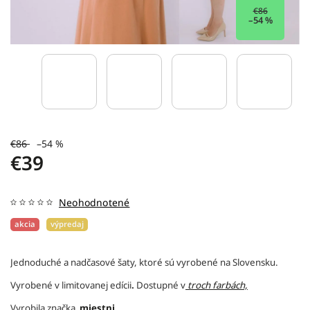
€86
–54 %
€86
–54 %
€39
Neohodnotené
akcia
výpredaj
Jednoduché a nadčasové šaty, ktoré sú vyrobené na Slovensku.
Vyrobené v limitovanej edícii
.
Dostupné v
troch farbách,
Vyrobila značka
miestni