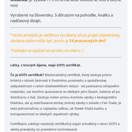
nosí
Vyrobené na Slovensku. S dôrazom na pohodlie, kvalitu a
nadčasový dizajn.
*
tento produkt je väčšinou vyrábaný až po prijatí objednávky,
dodacia doba môže byť preto aj
14 pracovných dní!
*nebojte sa opýtať na výrobu na mieru :)
Látky, z ktorých šijeme, majú GOTS certifikát.
Čo je GOTS certifikát?
Medzinárodný certifikát, ktorý sleduje prísne
kritériá v oblasti šetrnosti k životnému prostrediu a spoločenskej
zodpovednosti v celom dodávateľskom reťazci - od pestovania zdrojového
materiálu, cez textilné spracovanie vo všetkých jeho fázach, balenie až po
distribúciu a tlač. Zaisťuje nielen prísnu kontrolu výroby z ekologického
hľadiska, ale aj dodržiavanie etickej stránky výroby v súlade s Fair Trade. Je
teda jednoznačnou a najlepšou voľbou, ak človek hľadá kvalitu a
transparentnosť vo všetkých aspektoch výroby.
Certifikáciu udeľuje nezávislý certifikačný orgán schválený v rámci GOTS a
všetky prevádzky sú pravidelne kontrolované.