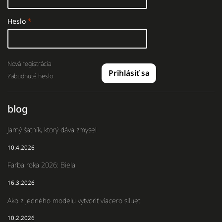
Heslo
Nová registrácia
Prihlásiť sa
Zabudnuté heslo
blog
Jarný šatník, ktorý dáva zmysel
10.4.2026
Farba roka 2026: Biela
16.3.2026
Ako z jedného modelu vytvoriť viacero siluet
10.2.2026